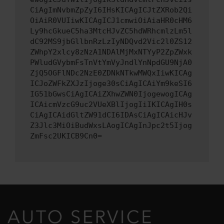
CiAgImNvbmZpZyI6IHsKICAgICJtZXRob2Qi
OiAiR0VUIiwKICAgICJ1cmwiOiAiaHR0cHM6
Ly9hcGkueC5ha3MtcHJvZC5hdWRhcmlzLm5l
dC92MS9jbGllbnRzLzIyNDQvd2Vic2l0ZS12
ZWhpY2xlcy8zNzA1NDAlMjMxNTYyP2ZpZWxk
PWludGVybmFsTnVtYmVyJndlYnNpdGU9NjA0
ZjQ5OGFlNDc2NzE0ZDNkNTkwMWQxIiwKICAg
ICJoZWFkZXJzIjoge30sCiAgICAiYm9keSI6
IG51bGwsCiAgICAiZXhwZWN0IjogewogICAg
ICAicmVzcG9uc2VUeXBlIjogIiIKICAgIH0s
CiAgICAidGltZW91dCI6IDAsCiAgICAicHJv
Z3Jlc3MiOiBudWxsLAogICAgInJpc2t5Ijog
ZmFsc2UKICB9Cn0=