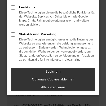
anderen Browser oder in einem privaten
Fenster?
Funktional
Starte dein Gerät neu.
Diese Technologien bieten die bestmögliche Funktionalität
der Webseite. Services von Drittanbietern wie Google
Das kann manchmal helfen, vorübergehende
Maps, Chats, Fahrzeugbewertungssystem und weitere
Probleme zu beheben.
werden aktiviert.
Stelle sicher, dass dein Browser und dein
Statistik und Marketing
Betriebssystem auf dem neuesten Stand
Diese Technologien ermöglichen es uns, die Nutzung der
sind.
Webseite zu analysieren, um die Leistung zu messen und
Veraltete Software birgt nicht nur ein
zu verbessern. Zudem werden Technologien eingesetzt,
Sicherheitsrisiko, sondern kann auch dazu
die von dritten Werbetreibenden verwendet werden, um
führen, dass bestimmte Funktionen nicht mehr
Sie auf anderen Webseiten zu verfolgen und um Anzeigen
zu schalten, die für Ihre Interessen relevant sind.
unterstützt werden.
Wende dich an den Webseitenbetreiber.
Speichern
Wenn du alle oben genannten Schritte versucht
hast, kontaktiere uns bitte. Wir werden
Optionale Cookies ablehnen
versuchen, das Problem zu beheben. Du kannst
Alle akzeptieren
uns diesen Text schicken, um uns bei der
Fehlersuche zu unterstützen:
ewogICJuYW1lIjogIk5ldHdvcmtFcnJvciIs