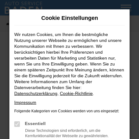
Zum
MENÜ
Hauptinhalt
Cookie Einstellungen
springen
Startseite
Fahrzeug-Showroom
Wir nutzen Cookies, um Ihnen die bestmögliche
Nutzung unserer Webseite zu ermöglichen und unsere
Kommunikation mit Ihnen zu verbessern. Wir
Fehler: Network Error
berücksichtigen hierbei Ihre Präferenzen und
verarbeiten Daten für Marketing und Statistiken nur,
wenn Sie uns Ihre Einwilligung geben. Wenn Sie zu
Beim Laden ist ein Fehler aufgetreten.
einem späteren Zeitpunkt Ihre Meinung ändern, können
Hier sind ein paar Tipps, die dir helfen können:
Sie die Einwilligung jederzeit für die Zukunft widerrufen.
Weitere Informationen zum Umfang der
Überprüfe deine Firewall und deine
Datenverarbeitung finden Sie hier:
Internetverbindung.
Datenschutzerklärung
,
Cookie-Richtlinie
.
Laden andere Webseiten, zum Beispiel deine
Impressum
Suchmaschine?
Folgende Kategorien von Cookies werden von uns eingesetzt:
Prüfe deine Browsererweiterungen.
Manche Erweiterungen, wie Werbeblocker,
Essentiell
können das Laden bestimmter Seiten
Diese Technologien sind erforderlich, um die
verhindern. Funktioniert die Seite in einem
Kernfunktionalität der Webseite zu gewährleisten.