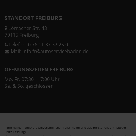
STANDORT FREIBURG
Lörracher Str. 43
79115 Freiburg
Telefon:
0 76 11 37 32 25 0
Mail:
info.fr@autoservicebaden.de
ÖFFNUNGSZEITEN FREIBURG
Mo.-Fr. 07:30 - 17:00 Uhr
Sa. & So. geschlossen
Ehemaliger Neupreis (Unverbindliche Preisempfehlung des Herstellers am Tag der
1
Erstzulassung).