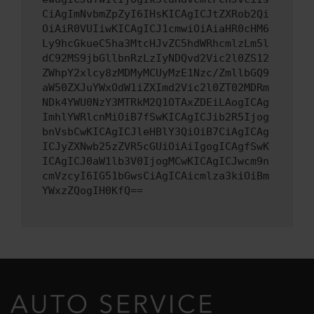
CiAgImNvbmZpZyI6IHsKICAgICJtZXRob2Qi
OiAiR0VUIiwKICAgICJ1cmwiOiAiaHR0cHM6
Ly9hcGkueC5ha3MtcHJvZC5hdWRhcmlzLm5l
dC92MS9jbGllbnRzLzIyNDQvd2Vic2l0ZS12
ZWhpY2xlcy8zMDMyMCUyMzE1Nzc/ZmllbGQ9
aW50ZXJuYWxOdW1iZXImd2Vic2l0ZT02MDRm
NDk4YWU0NzY3MTRkM2Q1OTAxZDEiLAogICAg
ImhlYWRlcnMiOiB7fSwKICAgICJib2R5Ijog
bnVsbCwKICAgICJleHBlY3QiOiB7CiAgICAg
ICJyZXNwb25zZVR5cGUiOiAiIgogICAgfSwK
ICAgICJ0aW1lb3V0IjogMCwKICAgICJwcm9n
cmVzcyI6IG51bGwsCiAgICAicmlza3kiOiBm
YWxzZQogIH0KfQ==