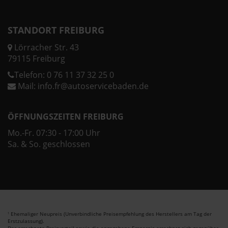
STANDORT FREIBURG
Lörracher Str. 43
79115 Freiburg
Telefon:
0 76 11 37 32 25 0
Mail:
info.fr@autoservicebaden.de
ÖFFNUNGSZEITEN FREIBURG
Mo.-Fr. 07:30 - 17:00 Uhr
Sa. & So. geschlossen
Ehemaliger Neupreis (Unverbindliche Preisempfehlung des Herstellers am Tag der
1
Erstzulassung).