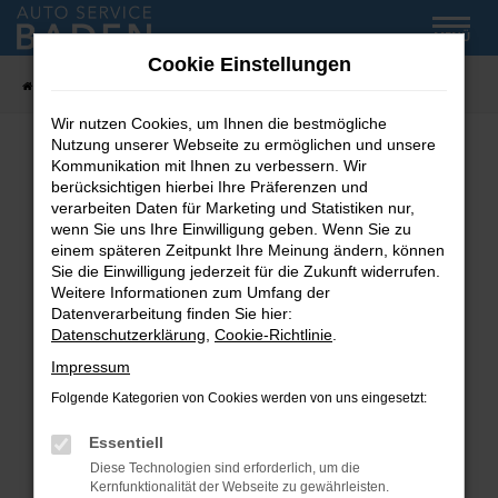
Zum
MENÜ
Hauptinhalt
Cookie Einstellungen
springen
Startseite
Fahrzeug-Showroom
Wir nutzen Cookies, um Ihnen die bestmögliche
Nutzung unserer Webseite zu ermöglichen und unsere
Kommunikation mit Ihnen zu verbessern. Wir
Fehler: Network Error
berücksichtigen hierbei Ihre Präferenzen und
verarbeiten Daten für Marketing und Statistiken nur,
wenn Sie uns Ihre Einwilligung geben. Wenn Sie zu
Beim Laden ist ein Fehler aufgetreten.
einem späteren Zeitpunkt Ihre Meinung ändern, können
Hier sind ein paar Tipps, die dir helfen können:
Sie die Einwilligung jederzeit für die Zukunft widerrufen.
Weitere Informationen zum Umfang der
Überprüfe deine Firewall und deine
Datenverarbeitung finden Sie hier:
Internetverbindung.
Datenschutzerklärung
,
Cookie-Richtlinie
.
Laden andere Webseiten, zum Beispiel deine
Impressum
Suchmaschine?
Folgende Kategorien von Cookies werden von uns eingesetzt:
Prüfe deine Browsererweiterungen.
Manche Erweiterungen, wie Werbeblocker,
Essentiell
können das Laden bestimmter Seiten
Diese Technologien sind erforderlich, um die
verhindern. Funktioniert die Seite in einem
Kernfunktionalität der Webseite zu gewährleisten.