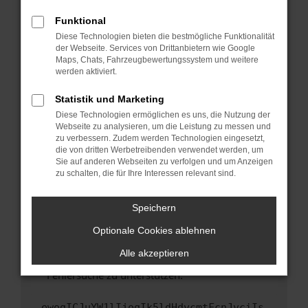
anderen Browser oder in einem privaten
Fenster?
Funktional
Starte dein Gerät neu.
Diese Technologien bieten die bestmögliche Funktionalität
der Webseite. Services von Drittanbietern wie Google
Das kann manchmal helfen, vorübergehende
Maps, Chats, Fahrzeugbewertungssystem und weitere
Probleme zu beheben.
werden aktiviert.
Stelle sicher, dass dein Browser und dein
Statistik und Marketing
Betriebssystem auf dem neuesten Stand
Diese Technologien ermöglichen es uns, die Nutzung der
sind.
Webseite zu analysieren, um die Leistung zu messen und
Veraltete Software birgt nicht nur ein
zu verbessern. Zudem werden Technologien eingesetzt,
Sicherheitsrisiko, sondern kann auch dazu
die von dritten Werbetreibenden verwendet werden, um
führen, dass bestimmte Funktionen nicht mehr
Sie auf anderen Webseiten zu verfolgen und um Anzeigen
zu schalten, die für Ihre Interessen relevant sind.
unterstützt werden.
Wende dich an den Webseitenbetreiber.
Speichern
Wenn du alle oben genannten Schritte versucht
hast, kontaktiere uns bitte. Wir werden
Optionale Cookies ablehnen
versuchen, das Problem zu beheben. Du kannst
Alle akzeptieren
uns diesen Text schicken, um uns bei der
Fehlersuche zu unterstützen:
ewogICJuYW1lIjogIk5ldHdvcmtFcnJvciIs