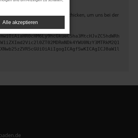
rfolgen und um Anzeigen zu schalten,
ben. Du kannst uns diesen Text schicken, um uns bei der
Alle akzeptieren
cmwiOiAiaHR0cHM6Ly9hcGkueC5ha3MtcHJvZC5hdWRh
dW1iZXImd2Vic2l0ZT02MDRmNDk4YWU0NzY3MTRkM2Q1
ZXNwb25zZVR5cGUiOiAiIgogICAgfSwKICAgICJ0aW1l
ebaden.de