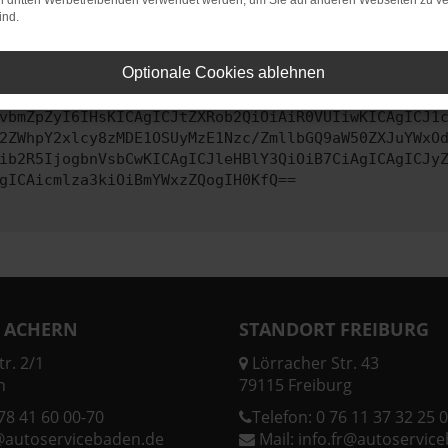
on dritten Werbetreibenden verwendet werden, um Sie auf anderen Webseiten zu ve
ind.
ontaktiere uns bitte. Wir werden versuchen, das Problem zu behe
Optionale Cookies ablehnen
vbmZpZyI6IHsKICAgICJtZXRob2QiOiAiR0VUIiwKICAgICJ1
2ZWhpY2xlcy8zMDE1OSUyMzE1Nzc/ZmllbGQ9aW50ZXJuYWxO
ib2R5IjogbnVsbCwKICAgICJleHBlY3QiOiB7CiAgICAgICJy
gICAicmlza3kiOiBmYWxzZQogIH0KfQ==
 ACHERN
STANDORT FREIBURG
r. 2/1
Lörracher Str. 43
n
79115 Freiburg
78 41 60 00-70
Telefon:
0 76 11 37 32 25 0
@autoservicebaden.de
Mail:
info.fr@autoservic