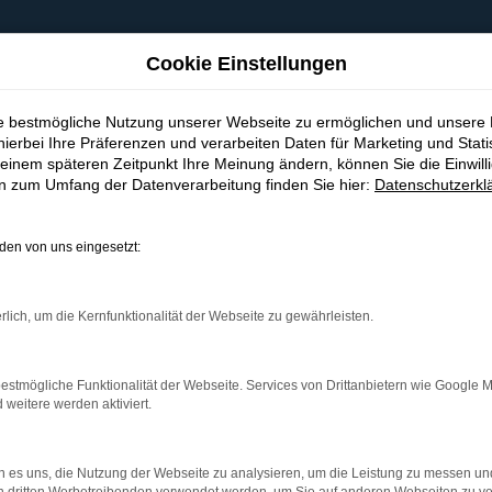
Cookie Einstellungen
ie bestmögliche Nutzung unserer Webseite zu ermöglichen und unsere
hierbei Ihre Präferenzen und verarbeiten Daten für Marketing und Stati
einem späteren Zeitpunkt Ihre Meinung ändern, können Sie die Einwillig
en zum Umfang der Datenverarbeitung finden Sie hier:
Datenschutzerkl
en von uns eingesetzt:
indung.
hine?
rlich, um die Kernfunktionalität der Webseite zu gewährleisten.
aden bestimmter Seiten verhindern. Funktioniert die Seite in e
estmögliche Funktionalität der Webseite. Services von Drittanbietern wie Google 
eitere werden aktiviert.
 zu beheben.
bssystem auf dem neuesten Stand sind.
 es uns, die Nutzung der Webseite zu analysieren, um die Leistung zu messen u
ko, sondern kann auch dazu führen, dass bestimmte Funktionen nic