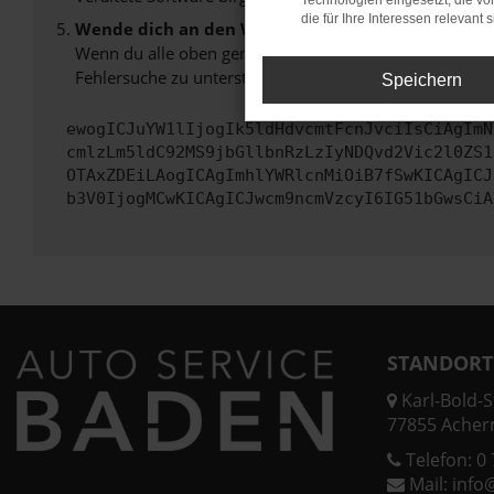
Technologien eingesetzt, die v
die für Ihre Interessen relevant s
Wende dich an den Webseitenbetreiber.
Wenn du alle oben genannten Schritte versucht hast, k
Fehlersuche zu unterstützen:
Speichern
ewogICJuYW1lIjogIk5ldHdvcmtFcnJvciIsCiAgImN
cmlzLm5ldC92MS9jbGllbnRzLzIyNDQvd2Vic2l0ZS1
OTAxZDEiLAogICAgImhlYWRlcnMiOiB7fSwKICAgICJ
b3V0IjogMCwKICAgICJwcm9ncmVzcyI6IG51bGwsCiA
STANDORT
Karl-Bold-St
77855 Acher
Telefon:
0 
Mail:
info