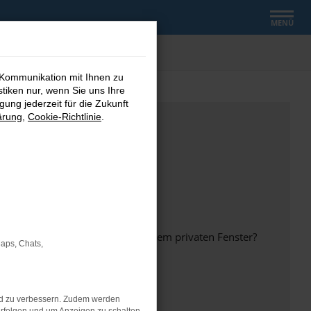
MENÜ
 Kommunikation mit Ihnen zu
stiken nur, wenn Sie uns Ihre
ung jederzeit für die Zukunft
ärung
,
Cookie-Richtlinie
.
inem anderen Browser oder in einem privaten Fenster?
Maps, Chats,
nd zu verbessern. Zudem werden
ht mehr unterstützt werden.