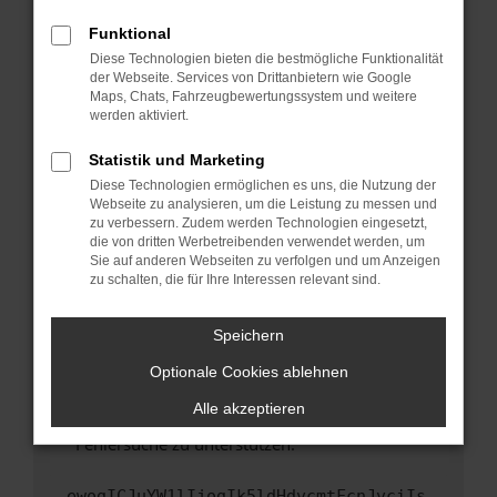
anderen Browser oder in einem privaten
Fenster?
Funktional
Starte dein Gerät neu.
Diese Technologien bieten die bestmögliche Funktionalität
der Webseite. Services von Drittanbietern wie Google
Das kann manchmal helfen, vorübergehende
Maps, Chats, Fahrzeugbewertungssystem und weitere
Probleme zu beheben.
werden aktiviert.
Stelle sicher, dass dein Browser und dein
Statistik und Marketing
Betriebssystem auf dem neuesten Stand
Diese Technologien ermöglichen es uns, die Nutzung der
sind.
Webseite zu analysieren, um die Leistung zu messen und
Veraltete Software birgt nicht nur ein
zu verbessern. Zudem werden Technologien eingesetzt,
Sicherheitsrisiko, sondern kann auch dazu
die von dritten Werbetreibenden verwendet werden, um
führen, dass bestimmte Funktionen nicht mehr
Sie auf anderen Webseiten zu verfolgen und um Anzeigen
zu schalten, die für Ihre Interessen relevant sind.
unterstützt werden.
Wende dich an den Webseitenbetreiber.
Speichern
Wenn du alle oben genannten Schritte versucht
hast, kontaktiere uns bitte. Wir werden
Optionale Cookies ablehnen
versuchen, das Problem zu beheben. Du kannst
Alle akzeptieren
uns diesen Text schicken, um uns bei der
Fehlersuche zu unterstützen:
ewogICJuYW1lIjogIk5ldHdvcmtFcnJvciIs