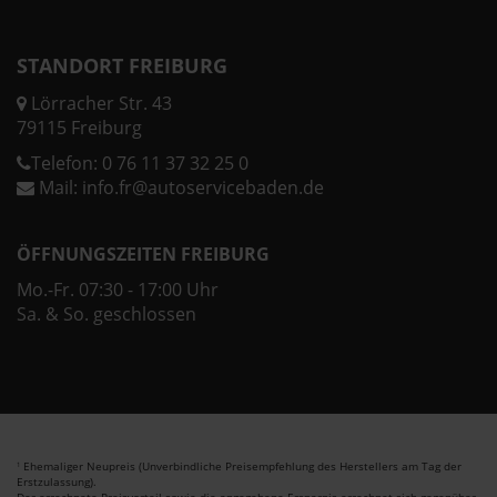
STANDORT FREIBURG
Lörracher Str. 43
79115 Freiburg
Telefon:
0 76 11 37 32 25 0
Mail:
info.fr@autoservicebaden.de
ÖFFNUNGSZEITEN FREIBURG
Mo.-Fr. 07:30 - 17:00 Uhr
Sa. & So. geschlossen
Ehemaliger Neupreis (Unverbindliche Preisempfehlung des Herstellers am Tag der
1
Erstzulassung).