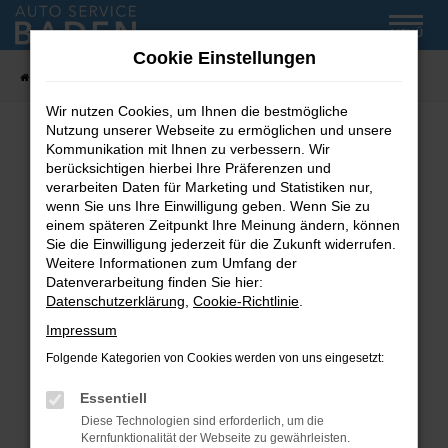
Zum
MENÜ
Hauptinhalt
Cookie Einstellungen
springen
Startseite
Fahrzeug-Showroom
Wir nutzen Cookies, um Ihnen die bestmögliche
Nutzung unserer Webseite zu ermöglichen und unsere
Kommunikation mit Ihnen zu verbessern. Wir
Fehler: Network Error
berücksichtigen hierbei Ihre Präferenzen und
verarbeiten Daten für Marketing und Statistiken nur,
wenn Sie uns Ihre Einwilligung geben. Wenn Sie zu
Beim Laden ist ein Fehler aufgetreten.
einem späteren Zeitpunkt Ihre Meinung ändern, können
Hier sind ein paar Tipps, die dir helfen können:
Sie die Einwilligung jederzeit für die Zukunft widerrufen.
Weitere Informationen zum Umfang der
Überprüfe deine Firewall und deine
Datenverarbeitung finden Sie hier:
Internetverbindung.
Datenschutzerklärung
,
Cookie-Richtlinie
.
Laden andere Webseiten, zum Beispiel deine
Impressum
Suchmaschine?
Folgende Kategorien von Cookies werden von uns eingesetzt:
Prüfe deine Browsererweiterungen.
Manche Erweiterungen, wie Werbeblocker,
Essentiell
können das Laden bestimmter Seiten
Diese Technologien sind erforderlich, um die
verhindern. Funktioniert die Seite in einem
Kernfunktionalität der Webseite zu gewährleisten.