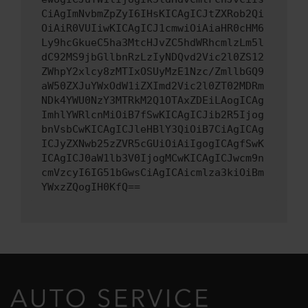
CiAgImNvbmZpZyI6IHsKICAgICJtZXRob2Qi
OiAiR0VUIiwKICAgICJ1cmwiOiAiaHR0cHM6
Ly9hcGkueC5ha3MtcHJvZC5hdWRhcmlzLm5l
dC92MS9jbGllbnRzLzIyNDQvd2Vic2l0ZS12
ZWhpY2xlcy8zMTIxOSUyMzE1Nzc/ZmllbGQ9
aW50ZXJuYWxOdW1iZXImd2Vic2l0ZT02MDRm
NDk4YWU0NzY3MTRkM2Q1OTAxZDEiLAogICAg
ImhlYWRlcnMiOiB7fSwKICAgICJib2R5Ijog
bnVsbCwKICAgICJleHBlY3QiOiB7CiAgICAg
ICJyZXNwb25zZVR5cGUiOiAiIgogICAgfSwK
ICAgICJ0aW1lb3V0IjogMCwKICAgICJwcm9n
cmVzcyI6IG51bGwsCiAgICAicmlza3kiOiBm
YWxzZQogIH0KfQ==