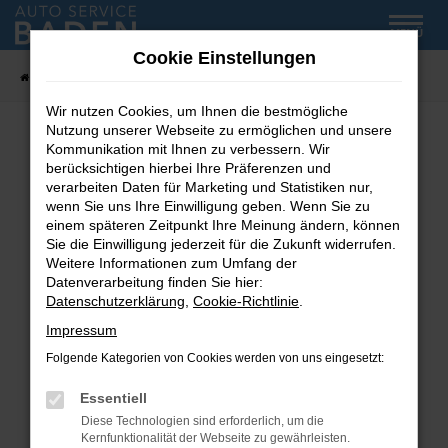
Zum
MENÜ
Hauptinhalt
Cookie Einstellungen
springen
Startseite
Fahrzeug-Showroom
Wir nutzen Cookies, um Ihnen die bestmögliche
Nutzung unserer Webseite zu ermöglichen und unsere
Kommunikation mit Ihnen zu verbessern. Wir
Fehler: Network Error
berücksichtigen hierbei Ihre Präferenzen und
verarbeiten Daten für Marketing und Statistiken nur,
wenn Sie uns Ihre Einwilligung geben. Wenn Sie zu
Beim Laden ist ein Fehler aufgetreten.
einem späteren Zeitpunkt Ihre Meinung ändern, können
Hier sind ein paar Tipps, die dir helfen können:
Sie die Einwilligung jederzeit für die Zukunft widerrufen.
Weitere Informationen zum Umfang der
Überprüfe deine Firewall und deine
Datenverarbeitung finden Sie hier:
Internetverbindung.
Datenschutzerklärung
,
Cookie-Richtlinie
.
Laden andere Webseiten, zum Beispiel deine
Impressum
Suchmaschine?
Folgende Kategorien von Cookies werden von uns eingesetzt:
Prüfe deine Browsererweiterungen.
Manche Erweiterungen, wie Werbeblocker,
Essentiell
können das Laden bestimmter Seiten
Diese Technologien sind erforderlich, um die
verhindern. Funktioniert die Seite in einem
Kernfunktionalität der Webseite zu gewährleisten.