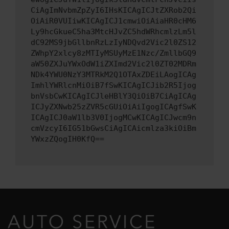
CiAgImNvbmZpZyI6IHsKICAgICJtZXRob2Qi
OiAiR0VUIiwKICAgICJ1cmwiOiAiaHR0cHM6
Ly9hcGkueC5ha3MtcHJvZC5hdWRhcmlzLm5l
dC92MS9jbGllbnRzLzIyNDQvd2Vic2l0ZS12
ZWhpY2xlcy8zMTIyMSUyMzE1Nzc/ZmllbGQ9
aW50ZXJuYWxOdW1iZXImd2Vic2l0ZT02MDRm
NDk4YWU0NzY3MTRkM2Q1OTAxZDEiLAogICAg
ImhlYWRlcnMiOiB7fSwKICAgICJib2R5Ijog
bnVsbCwKICAgICJleHBlY3QiOiB7CiAgICAg
ICJyZXNwb25zZVR5cGUiOiAiIgogICAgfSwK
ICAgICJ0aW1lb3V0IjogMCwKICAgICJwcm9n
cmVzcyI6IG51bGwsCiAgICAicmlza3kiOiBm
YWxzZQogIH0KfQ==