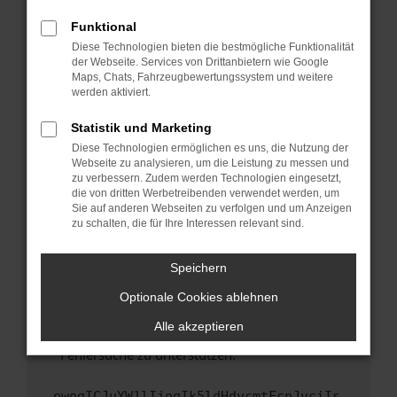
anderen Browser oder in einem privaten
Fenster?
Funktional
Starte dein Gerät neu.
Diese Technologien bieten die bestmögliche Funktionalität
der Webseite. Services von Drittanbietern wie Google
Das kann manchmal helfen, vorübergehende
Maps, Chats, Fahrzeugbewertungssystem und weitere
Probleme zu beheben.
werden aktiviert.
Stelle sicher, dass dein Browser und dein
Statistik und Marketing
Betriebssystem auf dem neuesten Stand
Diese Technologien ermöglichen es uns, die Nutzung der
sind.
Webseite zu analysieren, um die Leistung zu messen und
Veraltete Software birgt nicht nur ein
zu verbessern. Zudem werden Technologien eingesetzt,
Sicherheitsrisiko, sondern kann auch dazu
die von dritten Werbetreibenden verwendet werden, um
führen, dass bestimmte Funktionen nicht mehr
Sie auf anderen Webseiten zu verfolgen und um Anzeigen
zu schalten, die für Ihre Interessen relevant sind.
unterstützt werden.
Wende dich an den Webseitenbetreiber.
Speichern
Wenn du alle oben genannten Schritte versucht
hast, kontaktiere uns bitte. Wir werden
Optionale Cookies ablehnen
versuchen, das Problem zu beheben. Du kannst
Alle akzeptieren
uns diesen Text schicken, um uns bei der
Fehlersuche zu unterstützen:
ewogICJuYW1lIjogIk5ldHdvcmtFcnJvciIs