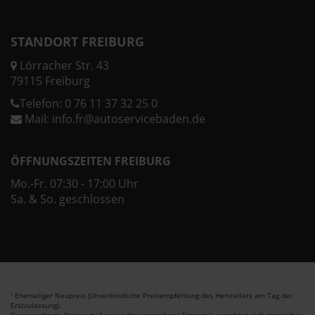
STANDORT FREIBURG
Lörracher Str. 43
79115 Freiburg
Telefon:
0 76 11 37 32 25 0
Mail:
info.fr@autoservicebaden.de
ÖFFNUNGSZEITEN FREIBURG
Mo.-Fr. 07:30 - 17:00 Uhr
Sa. & So. geschlossen
Ehemaliger Neupreis (Unverbindliche Preisempfehlung des Herstellers am Tag der
1
Erstzulassung).