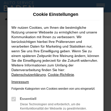
Zum
MENÜ
Hauptinhalt
Cookie Einstellungen
springen
Startseite
Fahrzeug-Showroom
Wir nutzen Cookies, um Ihnen die bestmögliche
Nutzung unserer Webseite zu ermöglichen und unsere
Kommunikation mit Ihnen zu verbessern. Wir
Fehler: Network Error
berücksichtigen hierbei Ihre Präferenzen und
verarbeiten Daten für Marketing und Statistiken nur,
wenn Sie uns Ihre Einwilligung geben. Wenn Sie zu
Beim Laden ist ein Fehler aufgetreten.
einem späteren Zeitpunkt Ihre Meinung ändern, können
Hier sind ein paar Tipps, die dir helfen können:
Sie die Einwilligung jederzeit für die Zukunft widerrufen.
Weitere Informationen zum Umfang der
Überprüfe deine Firewall und deine
Datenverarbeitung finden Sie hier:
Internetverbindung.
Datenschutzerklärung
,
Cookie-Richtlinie
.
Laden andere Webseiten, zum Beispiel deine
Impressum
Suchmaschine?
Folgende Kategorien von Cookies werden von uns eingesetzt:
Prüfe deine Browsererweiterungen.
Manche Erweiterungen, wie Werbeblocker,
Essentiell
können das Laden bestimmter Seiten
Diese Technologien sind erforderlich, um die
verhindern. Funktioniert die Seite in einem
Kernfunktionalität der Webseite zu gewährleisten.