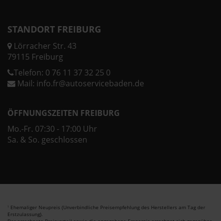
STANDORT FREIBURG
Lörracher Str. 43
79115 Freiburg
Telefon:
0 76 11 37 32 25 0
Mail:
info.fr@autoservicebaden.de
ÖFFNUNGSZEITEN FREIBURG
Mo.-Fr. 07:30 - 17:00 Uhr
Sa. & So. geschlossen
Ehemaliger Neupreis (Unverbindliche Preisempfehlung des Herstellers am Tag der
1
Erstzulassung).