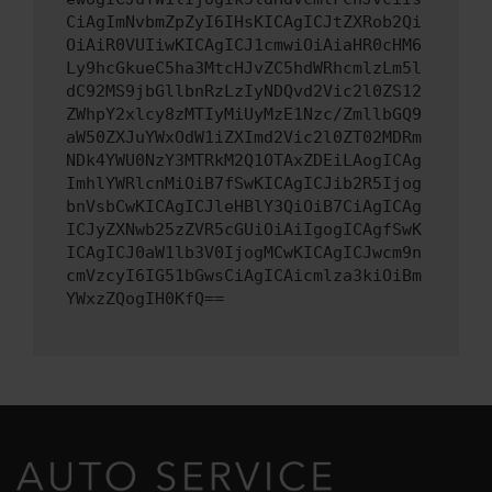
CiAgImNvbmZpZyI6IHsKICAgICJtZXRob2Qi
OiAiR0VUIiwKICAgICJ1cmwiOiAiaHR0cHM6
Ly9hcGkueC5ha3MtcHJvZC5hdWRhcmlzLm5l
dC92MS9jbGllbnRzLzIyNDQvd2Vic2l0ZS12
ZWhpY2xlcy8zMTIyMiUyMzE1Nzc/ZmllbGQ9
aW50ZXJuYWxOdW1iZXImd2Vic2l0ZT02MDRm
NDk4YWU0NzY3MTRkM2Q1OTAxZDEiLAogICAg
ImhlYWRlcnMiOiB7fSwKICAgICJib2R5Ijog
bnVsbCwKICAgICJleHBlY3QiOiB7CiAgICAg
ICJyZXNwb25zZVR5cGUiOiAiIgogICAgfSwK
ICAgICJ0aW1lb3V0IjogMCwKICAgICJwcm9n
cmVzcyI6IG51bGwsCiAgICAicmlza3kiOiBm
YWxzZQogIH0KfQ==