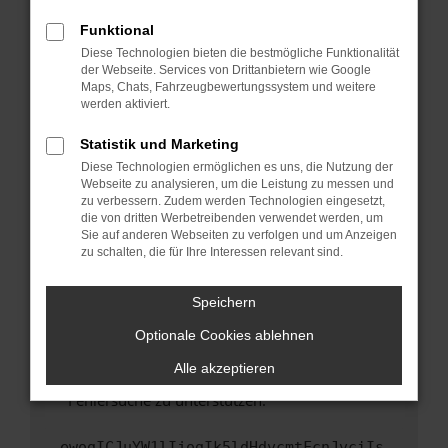
anderen Browser oder in einem privaten
Fenster?
Funktional
Starte dein Gerät neu.
Diese Technologien bieten die bestmögliche Funktionalität
der Webseite. Services von Drittanbietern wie Google
Das kann manchmal helfen, vorübergehende
Maps, Chats, Fahrzeugbewertungssystem und weitere
Probleme zu beheben.
werden aktiviert.
Stelle sicher, dass dein Browser und dein
Statistik und Marketing
Betriebssystem auf dem neuesten Stand
Diese Technologien ermöglichen es uns, die Nutzung der
sind.
Webseite zu analysieren, um die Leistung zu messen und
Veraltete Software birgt nicht nur ein
zu verbessern. Zudem werden Technologien eingesetzt,
Sicherheitsrisiko, sondern kann auch dazu
die von dritten Werbetreibenden verwendet werden, um
führen, dass bestimmte Funktionen nicht mehr
Sie auf anderen Webseiten zu verfolgen und um Anzeigen
zu schalten, die für Ihre Interessen relevant sind.
unterstützt werden.
Wende dich an den Webseitenbetreiber.
Speichern
Wenn du alle oben genannten Schritte versucht
hast, kontaktiere uns bitte. Wir werden
Optionale Cookies ablehnen
versuchen, das Problem zu beheben. Du kannst
Alle akzeptieren
uns diesen Text schicken, um uns bei der
Fehlersuche zu unterstützen:
ewogICJuYW1lIjogIk5ldHdvcmtFcnJvciIs