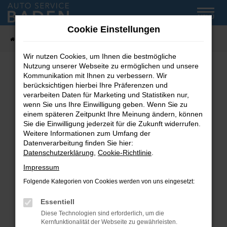
Zum
MENÜ
Hauptinhalt
Cookie Einstellungen
springen
Startseite
Fahrzeug-Showroom
Wir nutzen Cookies, um Ihnen die bestmögliche
Nutzung unserer Webseite zu ermöglichen und unsere
Kommunikation mit Ihnen zu verbessern. Wir
Fehler: Network Error
berücksichtigen hierbei Ihre Präferenzen und
verarbeiten Daten für Marketing und Statistiken nur,
wenn Sie uns Ihre Einwilligung geben. Wenn Sie zu
Beim Laden ist ein Fehler aufgetreten.
einem späteren Zeitpunkt Ihre Meinung ändern, können
Hier sind ein paar Tipps, die dir helfen können:
Sie die Einwilligung jederzeit für die Zukunft widerrufen.
Weitere Informationen zum Umfang der
Überprüfe deine Firewall und deine
Datenverarbeitung finden Sie hier:
Internetverbindung.
Datenschutzerklärung
,
Cookie-Richtlinie
.
Laden andere Webseiten, zum Beispiel deine
Impressum
Suchmaschine?
Folgende Kategorien von Cookies werden von uns eingesetzt:
Prüfe deine Browsererweiterungen.
Manche Erweiterungen, wie Werbeblocker,
Essentiell
können das Laden bestimmter Seiten
Diese Technologien sind erforderlich, um die
verhindern. Funktioniert die Seite in einem
Kernfunktionalität der Webseite zu gewährleisten.