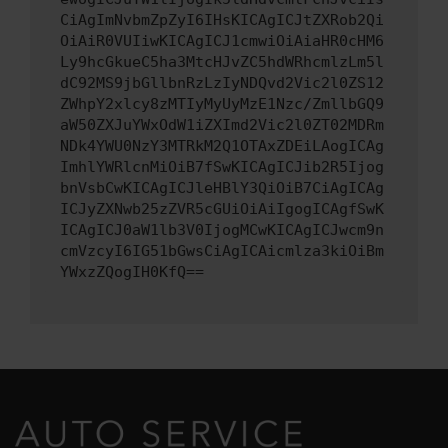
CiAgImNvbmZpZyI6IHsKICAgICJtZXRob2Qi
OiAiR0VUIiwKICAgICJ1cmwiOiAiaHR0cHM6
Ly9hcGkueC5ha3MtcHJvZC5hdWRhcmlzLm5l
dC92MS9jbGllbnRzLzIyNDQvd2Vic2l0ZS12
ZWhpY2xlcy8zMTIyMyUyMzE1Nzc/ZmllbGQ9
aW50ZXJuYWxOdW1iZXImd2Vic2l0ZT02MDRm
NDk4YWU0NzY3MTRkM2Q1OTAxZDEiLAogICAg
ImhlYWRlcnMiOiB7fSwKICAgICJib2R5Ijog
bnVsbCwKICAgICJleHBlY3QiOiB7CiAgICAg
ICJyZXNwb25zZVR5cGUiOiAiIgogICAgfSwK
ICAgICJ0aW1lb3V0IjogMCwKICAgICJwcm9n
cmVzcyI6IG51bGwsCiAgICAicmlza3kiOiBm
YWxzZQogIH0KfQ==