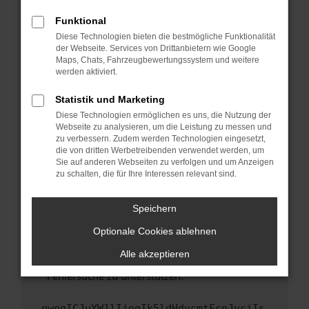
anderen Browser oder in einem privaten
Fenster?
Funktional
Starte dein Gerät neu.
Diese Technologien bieten die bestmögliche Funktionalität
der Webseite. Services von Drittanbietern wie Google
Das kann manchmal helfen, vorübergehende
Maps, Chats, Fahrzeugbewertungssystem und weitere
Probleme zu beheben.
werden aktiviert.
Stelle sicher, dass dein Browser und dein
Statistik und Marketing
Betriebssystem auf dem neuesten Stand
Diese Technologien ermöglichen es uns, die Nutzung der
sind.
Webseite zu analysieren, um die Leistung zu messen und
Veraltete Software birgt nicht nur ein
zu verbessern. Zudem werden Technologien eingesetzt,
Sicherheitsrisiko, sondern kann auch dazu
die von dritten Werbetreibenden verwendet werden, um
führen, dass bestimmte Funktionen nicht mehr
Sie auf anderen Webseiten zu verfolgen und um Anzeigen
zu schalten, die für Ihre Interessen relevant sind.
unterstützt werden.
Wende dich an den Webseitenbetreiber.
Speichern
Wenn du alle oben genannten Schritte versucht
hast, kontaktiere uns bitte. Wir werden
Optionale Cookies ablehnen
versuchen, das Problem zu beheben. Du kannst
Alle akzeptieren
uns diesen Text schicken, um uns bei der
Fehlersuche zu unterstützen:
ewogICJuYW1lIjogIk5ldHdvcmtFcnJvciIs