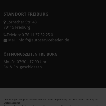
STANDORT FREIBURG
Lörracher Str. 43
79115 Freiburg
Telefon:
0 76 11 37 32 25 0
Mail:
info.fr@autoservicebaden.de
ÖFFNUNGSZEITEN FREIBURG
Mo.-Fr. 07:30 - 17:00 Uhr
Sa. & So. geschlossen
Ehemaliger Neupreis (Unverbindliche Preisempfehlung des Herstellers am Tag der
1
Erstzulassung).