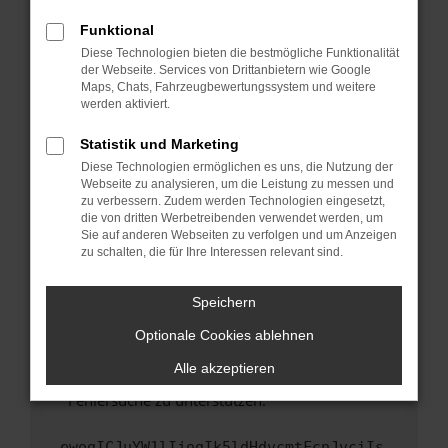
anderen Browser oder in einem privaten
Fenster?
Funktional
Starte dein Gerät neu.
Diese Technologien bieten die bestmögliche Funktionalität
der Webseite. Services von Drittanbietern wie Google
Das kann manchmal helfen, vorübergehende
Maps, Chats, Fahrzeugbewertungssystem und weitere
Probleme zu beheben.
werden aktiviert.
Stelle sicher, dass dein Browser und dein
Statistik und Marketing
Betriebssystem auf dem neuesten Stand
Diese Technologien ermöglichen es uns, die Nutzung der
sind.
Webseite zu analysieren, um die Leistung zu messen und
Veraltete Software birgt nicht nur ein
zu verbessern. Zudem werden Technologien eingesetzt,
Sicherheitsrisiko, sondern kann auch dazu
die von dritten Werbetreibenden verwendet werden, um
führen, dass bestimmte Funktionen nicht mehr
Sie auf anderen Webseiten zu verfolgen und um Anzeigen
zu schalten, die für Ihre Interessen relevant sind.
unterstützt werden.
Wende dich an den Webseitenbetreiber.
Speichern
Wenn du alle oben genannten Schritte versucht
hast, kontaktiere uns bitte. Wir werden
Optionale Cookies ablehnen
versuchen, das Problem zu beheben. Du kannst
Alle akzeptieren
uns diesen Text schicken, um uns bei der
Fehlersuche zu unterstützen:
ewogICJuYW1lIjogIk5ldHdvcmtFcnJvciIs