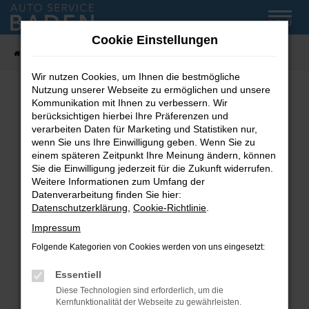
Zum
MENÜ
Hauptinhalt
Cookie Einstellungen
springen
Startseite
Fahrzeug-Showroom
Wir nutzen Cookies, um Ihnen die bestmögliche
Nutzung unserer Webseite zu ermöglichen und unsere
Kommunikation mit Ihnen zu verbessern. Wir
Fehler: Network Error
berücksichtigen hierbei Ihre Präferenzen und
verarbeiten Daten für Marketing und Statistiken nur,
wenn Sie uns Ihre Einwilligung geben. Wenn Sie zu
Beim Laden ist ein Fehler aufgetreten.
einem späteren Zeitpunkt Ihre Meinung ändern, können
Hier sind ein paar Tipps, die dir helfen können:
Sie die Einwilligung jederzeit für die Zukunft widerrufen.
Weitere Informationen zum Umfang der
Überprüfe deine Firewall und deine
Datenverarbeitung finden Sie hier:
Internetverbindung.
Datenschutzerklärung
,
Cookie-Richtlinie
.
Laden andere Webseiten, zum Beispiel deine
Impressum
Suchmaschine?
Folgende Kategorien von Cookies werden von uns eingesetzt:
Prüfe deine Browsererweiterungen.
Manche Erweiterungen, wie Werbeblocker,
Essentiell
können das Laden bestimmter Seiten
Diese Technologien sind erforderlich, um die
verhindern. Funktioniert die Seite in einem
Kernfunktionalität der Webseite zu gewährleisten.