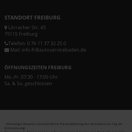
STANDORT FREIBURG
Lörracher Str. 43
79115 Freiburg
Telefon:
0 76 11 37 32 25 0
Mail:
info.fr@autoservicebaden.de
ÖFFNUNGSZEITEN FREIBURG
Mo.-Fr. 07:30 - 17:00 Uhr
Sa. & So. geschlossen
Ehemaliger Neupreis (Unverbindliche Preisempfehlung des Herstellers am Tag der
1
Erstzulassung).