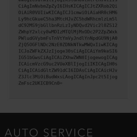
CiAgImNvbmZpZyI6IHsKICAgICJtZXRob2Qi
OiAiR0VUIiwKICAgICJ1cmwiOiAiaHR0cHM6
Ly9hcGkueC5ha3MtcHJvZC5hdWRhcmlzLm5l
dC92MS9jbGllbnRzLzIyNDQvd2Vic2l0ZS12
ZWhpY2xlcy8wMDIzMTQlMjMxODc2P2ZpZWxk
PWludGVybmFsTnVtYmVyJndlYnNpdGU9NjA0
ZjQ5OGFlNDc2NzE0ZDNkNTkwMWQxIiwKICAg
ICJoZWFkZXJzIjoge30sCiAgICAiYm9keSI6
IG51bGwsCiAgICAiZXhwZWN0IjogewogICAg
ICAicmVzcG9uc2VUeXBlIjogIiIKICAgIH0s
CiAgICAidGltZW91dCI6IDAsCiAgICAicHJv
Z3Jlc3MiOiBudWxsLAogICAgInJpc2t5Ijog
ZmFsc2UKICB9Cn0=