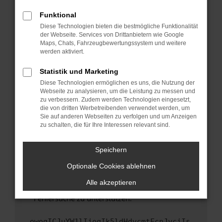
anderen Browser oder in einem privaten
Fenster?
Funktional
Starte dein Gerät neu.
Diese Technologien bieten die bestmögliche Funktionalität
der Webseite. Services von Drittanbietern wie Google
Das kann manchmal helfen, vorübergehende
Maps, Chats, Fahrzeugbewertungssystem und weitere
Probleme zu beheben.
werden aktiviert.
Stelle sicher, dass dein Browser und dein
Statistik und Marketing
Betriebssystem auf dem neuesten Stand
Diese Technologien ermöglichen es uns, die Nutzung der
sind.
Webseite zu analysieren, um die Leistung zu messen und
Veraltete Software birgt nicht nur ein
zu verbessern. Zudem werden Technologien eingesetzt,
Sicherheitsrisiko, sondern kann auch dazu
die von dritten Werbetreibenden verwendet werden, um
führen, dass bestimmte Funktionen nicht mehr
Sie auf anderen Webseiten zu verfolgen und um Anzeigen
zu schalten, die für Ihre Interessen relevant sind.
unterstützt werden.
Wende dich an den Webseitenbetreiber.
Speichern
Wenn du alle oben genannten Schritte versucht
hast, kontaktiere uns bitte. Wir werden
Optionale Cookies ablehnen
versuchen, das Problem zu beheben. Du kannst
Alle akzeptieren
uns diesen Text schicken, um uns bei der
Fehlersuche zu unterstützen:
ewogICJuYW1lIjogIk5ldHdvcmtFcnJvciIs