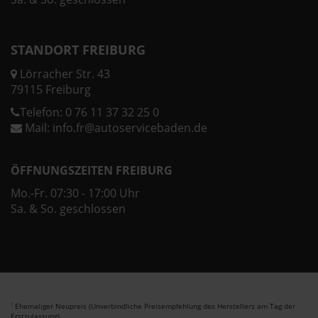
STANDORT FREIBURG
Lörracher Str. 43
79115 Freiburg
Telefon:
0 76 11 37 32 25 0
Mail:
info.fr@autoservicebaden.de
ÖFFNUNGSZEITEN FREIBURG
Mo.-Fr. 07:30 - 17:00 Uhr
Sa. & So. geschlossen
Ehemaliger Neupreis (Unverbindliche Preisempfehlung des Herstellers am Tag der
1
Erstzulassung).