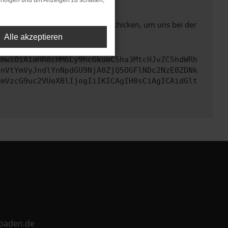
rfolgen und um Anzeigen zu schalten,
ben. Du kannst uns diesen Text schicken, um uns bei der
Alle akzeptieren
cmwiOiAiaHR0cHM6Ly9hcGkueC5ha3MtcHJvZC5hdWRh
TnVtYmVyJndlYnNpdGU9NjA0ZjQ5OGFlNDc2NzE0ZDNk
cmVzcG9uc2VUeXBlIjogIiIKICAgIH0sCiAgICAidGlt
ebaden.de