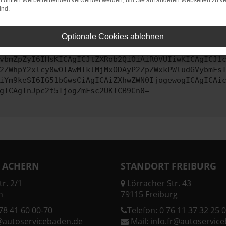
on dritten Werbetreibenden verwendet werden, um Sie auf anderen Webseiten zu ve
ind.
ontaktiere uns bitte. Wir werden versuchen, das Problem zu behe
Optionale Cookies ablehnen
vbmZpZyI6IHsKICAgICJtZXRob2QiOiAiR0VUIiwKICAgICJ1
2ZWhpY2xlcy8wOTAwMTklMjMxODAyP2ZpZWxkPWludGVybmFs
iYm9keSI6IG51bGwsCiAgICAiZXhwZWN0IjogewogICAgICAi
gICAgInJpc2t5IjogZmFsc2UKICB9Cn0=
 ACHERN
STANDORT FREIBURG
r. 2/1
Lörracher Str. 43
n
79115 Freiburg
78 41 60 00-70
Telefon:
0 76 11 37 32 25 0
@autoservicebaden.de
Mail:
info.fr@autoservic