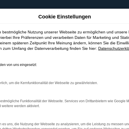
Cookie Einstellungen
ie bestmögliche Nutzung unserer Webseite zu ermöglichen und unsere
hierbei Ihre Präferenzen und verarbeiten Daten für Marketing und Stati
einem späteren Zeitpunkt Ihre Meinung ändern, können Sie die Einwillig
en zum Umfang der Datenverarbeitung finden Sie hier:
Datenschutzerkl
en von uns eingesetzt:
indung.
hine?
rlich, um die Kernfunktionalität der Webseite zu gewährleisten.
aden bestimmter Seiten verhindern. Funktioniert die Seite in e
estmögliche Funktionalität der Webseite. Services von Drittanbietern wie Google 
eitere werden aktiviert.
 zu beheben.
bssystem auf dem neuesten Stand sind.
 es uns, die Nutzung der Webseite zu analysieren, um die Leistung zu messen u
ko, sondern kann auch dazu führen, dass bestimmte Funktionen nic