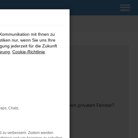
MENÜ
 Kommunikation mit Ihnen zu
stiken nur, wenn Sie uns Ihre
ung jederzeit für die Zukunft
ärung
,
Cookie-Richtlinie
.
inem anderen Browser oder in einem privaten Fenster?
Maps, Chats,
nd zu verbessern. Zudem werden
ht mehr unterstützt werden.