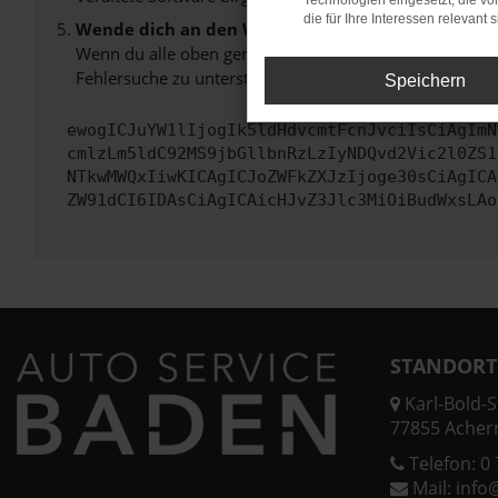
Technologien eingesetzt, die v
die für Ihre Interessen relevant s
Wende dich an den Webseitenbetreiber.
Wenn du alle oben genannten Schritte versucht hast, k
Fehlersuche zu unterstützen:
Speichern
ewogICJuYW1lIjogIk5ldHdvcmtFcnJvciIsCiAgImN
cmlzLm5ldC92MS9jbGllbnRzLzIyNDQvd2Vic2l0ZS1
NTkwMWQxIiwKICAgICJoZWFkZXJzIjoge30sCiAgICA
ZW91dCI6IDAsCiAgICAicHJvZ3Jlc3MiOiBudWxsLAo
STANDORT
Karl-Bold-St
77855 Acher
Telefon:
0 
Mail:
info