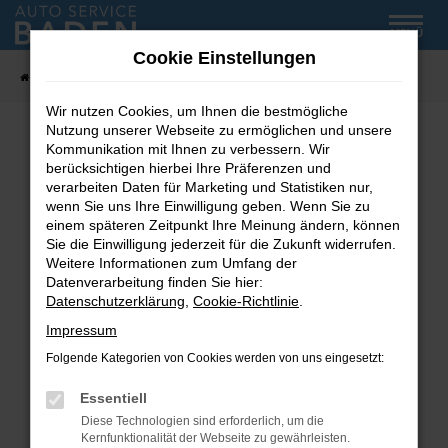
Zum
MENÜ
Hauptinhalt
Cookie Einstellungen
springen
Startseite
Fahrzeug-Showroom
Wir nutzen Cookies, um Ihnen die bestmögliche
Nutzung unserer Webseite zu ermöglichen und unsere
Kommunikation mit Ihnen zu verbessern. Wir
Fehler: Network Error
berücksichtigen hierbei Ihre Präferenzen und
verarbeiten Daten für Marketing und Statistiken nur,
wenn Sie uns Ihre Einwilligung geben. Wenn Sie zu
Beim Laden ist ein Fehler aufgetreten.
einem späteren Zeitpunkt Ihre Meinung ändern, können
Hier sind ein paar Tipps, die dir helfen können:
Sie die Einwilligung jederzeit für die Zukunft widerrufen.
Weitere Informationen zum Umfang der
Überprüfe deine Firewall und deine
Datenverarbeitung finden Sie hier:
Internetverbindung.
Datenschutzerklärung
,
Cookie-Richtlinie
.
Laden andere Webseiten, zum Beispiel deine
Impressum
Suchmaschine?
Folgende Kategorien von Cookies werden von uns eingesetzt:
Prüfe deine Browsererweiterungen.
Manche Erweiterungen, wie Werbeblocker,
Essentiell
können das Laden bestimmter Seiten
Diese Technologien sind erforderlich, um die
verhindern. Funktioniert die Seite in einem
Kernfunktionalität der Webseite zu gewährleisten.