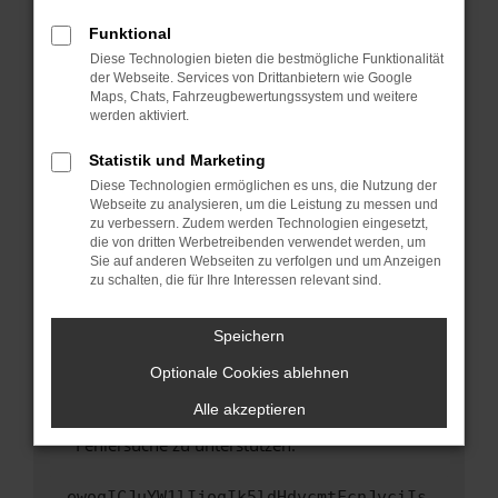
anderen Browser oder in einem privaten
Fenster?
Funktional
Starte dein Gerät neu.
Diese Technologien bieten die bestmögliche Funktionalität
der Webseite. Services von Drittanbietern wie Google
Das kann manchmal helfen, vorübergehende
Maps, Chats, Fahrzeugbewertungssystem und weitere
Probleme zu beheben.
werden aktiviert.
Stelle sicher, dass dein Browser und dein
Statistik und Marketing
Betriebssystem auf dem neuesten Stand
Diese Technologien ermöglichen es uns, die Nutzung der
sind.
Webseite zu analysieren, um die Leistung zu messen und
Veraltete Software birgt nicht nur ein
zu verbessern. Zudem werden Technologien eingesetzt,
Sicherheitsrisiko, sondern kann auch dazu
die von dritten Werbetreibenden verwendet werden, um
führen, dass bestimmte Funktionen nicht mehr
Sie auf anderen Webseiten zu verfolgen und um Anzeigen
zu schalten, die für Ihre Interessen relevant sind.
unterstützt werden.
Wende dich an den Webseitenbetreiber.
Speichern
Wenn du alle oben genannten Schritte versucht
hast, kontaktiere uns bitte. Wir werden
Optionale Cookies ablehnen
versuchen, das Problem zu beheben. Du kannst
Alle akzeptieren
uns diesen Text schicken, um uns bei der
Fehlersuche zu unterstützen:
ewogICJuYW1lIjogIk5ldHdvcmtFcnJvciIs