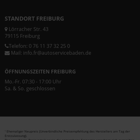
STANDORT FREIBURG
Lörracher Str. 43
79115 Freiburg
Telefon:
0 76 11 37 32 25 0
Mail:
info.fr@autoservicebaden.de
ÖFFNUNGSZEITEN FREIBURG
Mo.-Fr. 07:30 - 17:00 Uhr
Sa. & So. geschlossen
Ehemaliger Neupreis (Unverbindliche Preisempfehlung des Herstellers am Tag der
1
Erstzulassung).