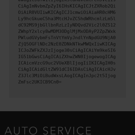
CiAgImNvbmZpZyI6IHsKICAgICJtZXRob2Qi
OiAiR0VUIiwKICAgICJ1cmwiOiAiaHR0cHM6
Ly9hcGkueC5ha3MtcHJvZC5hdWRhcmlzLm5l
dC92MS9jbGllbnRzLzIyNDQvd2Vic2l0ZS12
ZWhpY2xlcy8wMDM3ODglMjMxODAyP2ZpZWxk
PWludGVybmFsTnVtYmVyJndlYnNpdGU9NjA0
ZjQ5OGFlNDc2NzE0ZDNkNTkwMWQxIiwKICAg
ICJoZWFkZXJzIjoge30sCiAgICAiYm9keSI6
IG51bGwsCiAgICAiZXhwZWN0IjogewogICAg
ICAicmVzcG9uc2VUeXBlIjogIiIKICAgIH0s
CiAgICAidGltZW91dCI6IDAsCiAgICAicHJv
Z3Jlc3MiOiBudWxsLAogICAgInJpc2t5Ijog
ZmFsc2UKICB9Cn0=