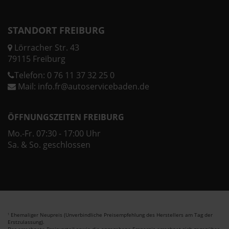
STANDORT FREIBURG
Lörracher Str. 43
79115 Freiburg
Telefon:
0 76 11 37 32 25 0
Mail:
info.fr@autoservicebaden.de
ÖFFNUNGSZEITEN FREIBURG
Mo.-Fr. 07:30 - 17:00 Uhr
Sa. & So. geschlossen
Ehemaliger Neupreis (Unverbindliche Preisempfehlung des Herstellers am Tag der
1
Erstzulassung).