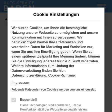
Zum
MENÜ
Hauptinhalt
Cookie Einstellungen
springen
Startseite
Fahrzeug-Showroom
Wir nutzen Cookies, um Ihnen die bestmögliche
Nutzung unserer Webseite zu ermöglichen und unsere
Kommunikation mit Ihnen zu verbessern. Wir
Fehler: Network Error
berücksichtigen hierbei Ihre Präferenzen und
verarbeiten Daten für Marketing und Statistiken nur,
wenn Sie uns Ihre Einwilligung geben. Wenn Sie zu
Beim Laden ist ein Fehler aufgetreten.
einem späteren Zeitpunkt Ihre Meinung ändern, können
Hier sind ein paar Tipps, die dir helfen können:
Sie die Einwilligung jederzeit für die Zukunft widerrufen.
Weitere Informationen zum Umfang der
Überprüfe deine Firewall und deine
Datenverarbeitung finden Sie hier:
Internetverbindung.
Datenschutzerklärung
,
Cookie-Richtlinie
.
Laden andere Webseiten, zum Beispiel deine
Impressum
Suchmaschine?
Folgende Kategorien von Cookies werden von uns eingesetzt:
Prüfe deine Browsererweiterungen.
Manche Erweiterungen, wie Werbeblocker,
Essentiell
können das Laden bestimmter Seiten
Diese Technologien sind erforderlich, um die
verhindern. Funktioniert die Seite in einem
Kernfunktionalität der Webseite zu gewährleisten.