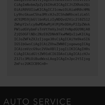
CiAgImNvbmZpZyI6IHsKICAgICJtZXRob2Qi
OiAiR0VUIiwKICAgICJ1cmwiOiAiaHR0cHM6
Ly9hcGkueC5ha3MtcHJvZC5hdWRhcmlzLm5l
dC92MS9jbGllbnRzLzIyNDQvd2Vic2l0ZS12
ZWhpY2xlcy8wMDAwMjAlMjMxODAyP2ZpZWxk
PWludGVybmFsTnVtYmVyJndlYnNpdGU9NjA0
ZjQ5OGFlNDc2NzE0ZDNkNTkwMWQxIiwKICAg
ICJoZWFkZXJzIjoge30sCiAgICAiYm9keSI6
IG51bGwsCiAgICAiZXhwZWN0IjogewogICAg
ICAicmVzcG9uc2VUeXBlIjogIiIKICAgIH0s
CiAgICAidGltZW91dCI6IDAsCiAgICAicHJv
Z3Jlc3MiOiBudWxsLAogICAgInJpc2t5Ijog
ZmFsc2UKICB9Cn0=