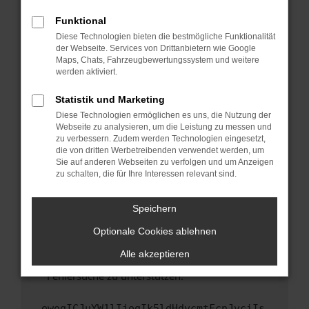
anderen Browser oder in einem privaten
Fenster?
Funktional
Starte dein Gerät neu.
Diese Technologien bieten die bestmögliche Funktionalität
der Webseite. Services von Drittanbietern wie Google
Das kann manchmal helfen, vorübergehende
Maps, Chats, Fahrzeugbewertungssystem und weitere
Probleme zu beheben.
werden aktiviert.
Stelle sicher, dass dein Browser und dein
Statistik und Marketing
Betriebssystem auf dem neuesten Stand
Diese Technologien ermöglichen es uns, die Nutzung der
sind.
Webseite zu analysieren, um die Leistung zu messen und
Veraltete Software birgt nicht nur ein
zu verbessern. Zudem werden Technologien eingesetzt,
Sicherheitsrisiko, sondern kann auch dazu
die von dritten Werbetreibenden verwendet werden, um
führen, dass bestimmte Funktionen nicht mehr
Sie auf anderen Webseiten zu verfolgen und um Anzeigen
zu schalten, die für Ihre Interessen relevant sind.
unterstützt werden.
Wende dich an den Webseitenbetreiber.
Speichern
Wenn du alle oben genannten Schritte versucht
hast, kontaktiere uns bitte. Wir werden
Optionale Cookies ablehnen
versuchen, das Problem zu beheben. Du kannst
Alle akzeptieren
uns diesen Text schicken, um uns bei der
Fehlersuche zu unterstützen:
ewogICJuYW1lIjogIk5ldHdvcmtFcnJvciIs