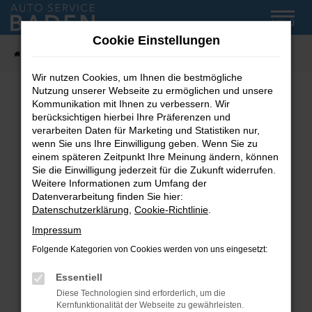
Zum
MENÜ
Hauptinhalt
Cookie Einstellungen
springen
Startseite
Fahrzeug-Showroom
Wir nutzen Cookies, um Ihnen die bestmögliche
Nutzung unserer Webseite zu ermöglichen und unsere
Kommunikation mit Ihnen zu verbessern. Wir
Fehler: Network Error
berücksichtigen hierbei Ihre Präferenzen und
verarbeiten Daten für Marketing und Statistiken nur,
wenn Sie uns Ihre Einwilligung geben. Wenn Sie zu
Beim Laden ist ein Fehler aufgetreten.
einem späteren Zeitpunkt Ihre Meinung ändern, können
Hier sind ein paar Tipps, die dir helfen können:
Sie die Einwilligung jederzeit für die Zukunft widerrufen.
Weitere Informationen zum Umfang der
Überprüfe deine Firewall und deine
Datenverarbeitung finden Sie hier:
Internetverbindung.
Datenschutzerklärung
,
Cookie-Richtlinie
.
Laden andere Webseiten, zum Beispiel deine
Impressum
Suchmaschine?
Folgende Kategorien von Cookies werden von uns eingesetzt:
Prüfe deine Browsererweiterungen.
Manche Erweiterungen, wie Werbeblocker,
Essentiell
können das Laden bestimmter Seiten
Diese Technologien sind erforderlich, um die
verhindern. Funktioniert die Seite in einem
Kernfunktionalität der Webseite zu gewährleisten.