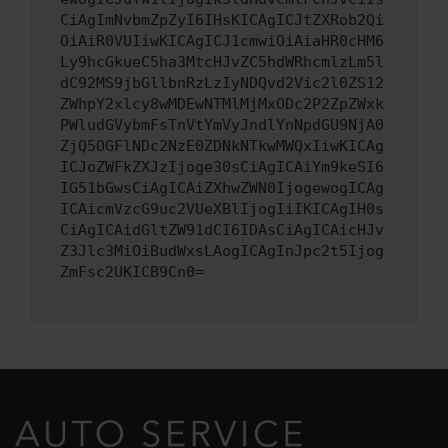
CiAgImNvbmZpZyI6IHsKICAgICJtZXRob2Qi
OiAiR0VUIiwKICAgICJ1cmwiOiAiaHR0cHM6
Ly9hcGkueC5ha3MtcHJvZC5hdWRhcmlzLm5l
dC92MS9jbGllbnRzLzIyNDQvd2Vic2l0ZS12
ZWhpY2xlcy8wMDEwNTMlMjMxODc2P2ZpZWxk
PWludGVybmFsTnVtYmVyJndlYnNpdGU9NjA0
ZjQ5OGFlNDc2NzE0ZDNkNTkwMWQxIiwKICAg
ICJoZWFkZXJzIjoge30sCiAgICAiYm9keSI6
IG51bGwsCiAgICAiZXhwZWN0IjogewogICAg
ICAicmVzcG9uc2VUeXBlIjogIiIKICAgIH0s
CiAgICAidGltZW91dCI6IDAsCiAgICAicHJv
Z3Jlc3MiOiBudWxsLAogICAgInJpc2t5Ijog
ZmFsc2UKICB9Cn0=