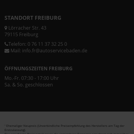
STANDORT FREIBURG
Lörracher Str. 43
79115 Freiburg
Telefon:
0 76 11 37 32 25 0
Mail:
info.fr@autoservicebaden.de
ÖFFNUNGSZEITEN FREIBURG
Mo.-Fr. 07:30 - 17:00 Uhr
Sa. & So. geschlossen
Ehemaliger Neupreis (Unverbindliche Preisempfehlung des Herstellers am Tag der
1
Erstzulassung).