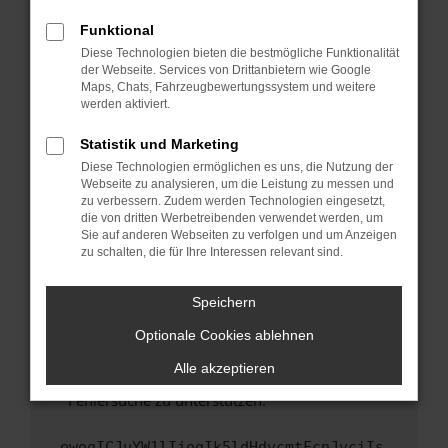
anderen Browser oder in einem privaten
Fenster?
Funktional
Starte dein Gerät neu.
Diese Technologien bieten die bestmögliche Funktionalität
der Webseite. Services von Drittanbietern wie Google
Das kann manchmal helfen, vorübergehende
Maps, Chats, Fahrzeugbewertungssystem und weitere
Probleme zu beheben.
werden aktiviert.
Stelle sicher, dass dein Browser und dein
Statistik und Marketing
Betriebssystem auf dem neuesten Stand
Diese Technologien ermöglichen es uns, die Nutzung der
sind.
Webseite zu analysieren, um die Leistung zu messen und
Veraltete Software birgt nicht nur ein
zu verbessern. Zudem werden Technologien eingesetzt,
Sicherheitsrisiko, sondern kann auch dazu
die von dritten Werbetreibenden verwendet werden, um
führen, dass bestimmte Funktionen nicht mehr
Sie auf anderen Webseiten zu verfolgen und um Anzeigen
zu schalten, die für Ihre Interessen relevant sind.
unterstützt werden.
Wende dich an den Webseitenbetreiber.
Speichern
Wenn du alle oben genannten Schritte versucht
hast, kontaktiere uns bitte. Wir werden
Optionale Cookies ablehnen
versuchen, das Problem zu beheben. Du kannst
Alle akzeptieren
uns diesen Text schicken, um uns bei der
Fehlersuche zu unterstützen:
ewogICJuYW1lIjogIk5ldHdvcmtFcnJvciIs