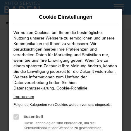
Zum
MENÜ
Hauptinhalt
Cookie Einstellungen
springen
Startseite
Fahrzeug-Showroom
Wir nutzen Cookies, um Ihnen die bestmögliche
Nutzung unserer Webseite zu ermöglichen und unsere
Kommunikation mit Ihnen zu verbessern. Wir
Fehler: Network Error
berücksichtigen hierbei Ihre Präferenzen und
verarbeiten Daten für Marketing und Statistiken nur,
wenn Sie uns Ihre Einwilligung geben. Wenn Sie zu
Beim Laden ist ein Fehler aufgetreten.
einem späteren Zeitpunkt Ihre Meinung ändern, können
Hier sind ein paar Tipps, die dir helfen können:
Sie die Einwilligung jederzeit für die Zukunft widerrufen.
Weitere Informationen zum Umfang der
Überprüfe deine Firewall und deine
Datenverarbeitung finden Sie hier:
Internetverbindung.
Datenschutzerklärung
,
Cookie-Richtlinie
.
Laden andere Webseiten, zum Beispiel deine
Impressum
Suchmaschine?
Folgende Kategorien von Cookies werden von uns eingesetzt:
Prüfe deine Browsererweiterungen.
Manche Erweiterungen, wie Werbeblocker,
Essentiell
können das Laden bestimmter Seiten
Diese Technologien sind erforderlich, um die
verhindern. Funktioniert die Seite in einem
Kernfunktionalität der Webseite zu gewährleisten.