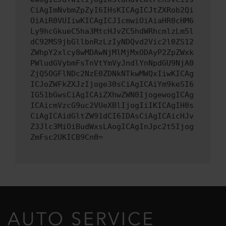
CiAgImNvbmZpZyI6IHsKICAgICJtZXRob2Qi
OiAiR0VUIiwKICAgICJ1cmwiOiAiaHR0cHM6
Ly9hcGkueC5ha3MtcHJvZC5hdWRhcmlzLm5l
dC92MS9jbGllbnRzLzIyNDQvd2Vic2l0ZS12
ZWhpY2xlcy8wMDAwNjMlMjMxODAyP2ZpZWxk
PWludGVybmFsTnVtYmVyJndlYnNpdGU9NjA0
ZjQ5OGFlNDc2NzE0ZDNkNTkwMWQxIiwKICAg
ICJoZWFkZXJzIjoge30sCiAgICAiYm9keSI6
IG51bGwsCiAgICAiZXhwZWN0IjogewogICAg
ICAicmVzcG9uc2VUeXBlIjogIiIKICAgIH0s
CiAgICAidGltZW91dCI6IDAsCiAgICAicHJv
Z3Jlc3MiOiBudWxsLAogICAgInJpc2t5Ijog
ZmFsc2UKICB9Cn0=