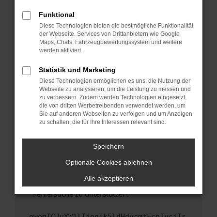
anderen Browser oder in einem privaten
Fenster?
Funktional
Starte dein Gerät neu.
Diese Technologien bieten die bestmögliche Funktionalität
der Webseite. Services von Drittanbietern wie Google
Das kann manchmal helfen, vorübergehende
Maps, Chats, Fahrzeugbewertungssystem und weitere
Probleme zu beheben.
werden aktiviert.
Stelle sicher, dass dein Browser und dein
Statistik und Marketing
Betriebssystem auf dem neuesten Stand
Diese Technologien ermöglichen es uns, die Nutzung der
sind.
Webseite zu analysieren, um die Leistung zu messen und
Veraltete Software birgt nicht nur ein
zu verbessern. Zudem werden Technologien eingesetzt,
Sicherheitsrisiko, sondern kann auch dazu
die von dritten Werbetreibenden verwendet werden, um
führen, dass bestimmte Funktionen nicht mehr
Sie auf anderen Webseiten zu verfolgen und um Anzeigen
zu schalten, die für Ihre Interessen relevant sind.
unterstützt werden.
Wende dich an den Webseitenbetreiber.
Speichern
Wenn du alle oben genannten Schritte versucht
hast, kontaktiere uns bitte. Wir werden
Optionale Cookies ablehnen
versuchen, das Problem zu beheben. Du kannst
Alle akzeptieren
uns diesen Text schicken, um uns bei der
Fehlersuche zu unterstützen:
ewogICJuYW1lIjogIk5ldHdvcmtFcnJvciIs