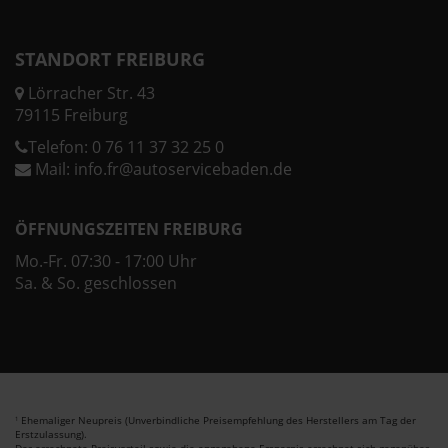
STANDORT FREIBURG
Lörracher Str. 43
79115 Freiburg
Telefon:
0 76 11 37 32 25 0
Mail:
info.fr@autoservicebaden.de
ÖFFNUNGSZEITEN FREIBURG
Mo.-Fr. 07:30 - 17:00 Uhr
Sa. & So. geschlossen
Ehemaliger Neupreis (Unverbindliche Preisempfehlung des Herstellers am Tag der
1
Erstzulassung).