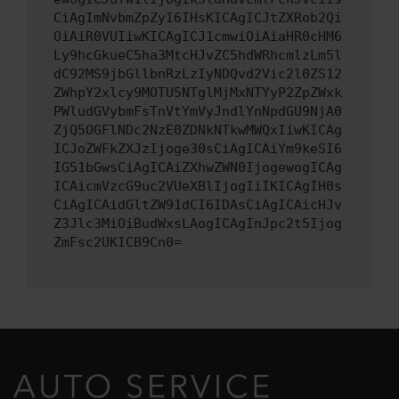
CiAgImNvbmZpZyI6IHsKICAgICJtZXRob2Qi
OiAiR0VUIiwKICAgICJ1cmwiOiAiaHR0cHM6
Ly9hcGkueC5ha3MtcHJvZC5hdWRhcmlzLm5l
dC92MS9jbGllbnRzLzIyNDQvd2Vic2l0ZS12
ZWhpY2xlcy9MOTU5NTglMjMxNTYyP2ZpZWxk
PWludGVybmFsTnVtYmVyJndlYnNpdGU9NjA0
ZjQ5OGFlNDc2NzE0ZDNkNTkwMWQxIiwKICAg
ICJoZWFkZXJzIjoge30sCiAgICAiYm9keSI6
IG51bGwsCiAgICAiZXhwZWN0IjogewogICAg
ICAicmVzcG9uc2VUeXBlIjogIiIKICAgIH0s
CiAgICAidGltZW91dCI6IDAsCiAgICAicHJv
Z3Jlc3MiOiBudWxsLAogICAgInJpc2t5Ijog
ZmFsc2UKICB9Cn0=