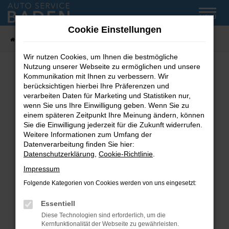
Zum
MENÜ
Hauptinhalt
Cookie Einstellungen
springen
Startseite
Fahrzeug-Showroom
Wir nutzen Cookies, um Ihnen die bestmögliche
Nutzung unserer Webseite zu ermöglichen und unsere
Kommunikation mit Ihnen zu verbessern. Wir
Fehler: Network Error
berücksichtigen hierbei Ihre Präferenzen und
verarbeiten Daten für Marketing und Statistiken nur,
wenn Sie uns Ihre Einwilligung geben. Wenn Sie zu
Beim Laden ist ein Fehler aufgetreten.
einem späteren Zeitpunkt Ihre Meinung ändern, können
Hier sind ein paar Tipps, die dir helfen können:
Sie die Einwilligung jederzeit für die Zukunft widerrufen.
Weitere Informationen zum Umfang der
Überprüfe deine Firewall und deine
Datenverarbeitung finden Sie hier:
Internetverbindung.
Datenschutzerklärung
,
Cookie-Richtlinie
.
Laden andere Webseiten, zum Beispiel deine
Impressum
Suchmaschine?
Folgende Kategorien von Cookies werden von uns eingesetzt:
Prüfe deine Browsererweiterungen.
Manche Erweiterungen, wie Werbeblocker,
Essentiell
können das Laden bestimmter Seiten
Diese Technologien sind erforderlich, um die
verhindern. Funktioniert die Seite in einem
Kernfunktionalität der Webseite zu gewährleisten.