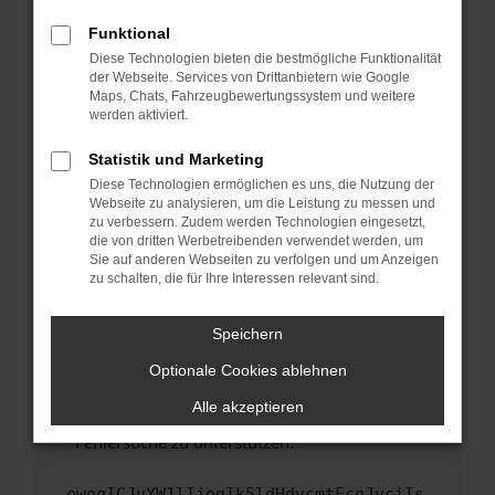
anderen Browser oder in einem privaten
Fenster?
Funktional
Starte dein Gerät neu.
Diese Technologien bieten die bestmögliche Funktionalität
der Webseite. Services von Drittanbietern wie Google
Das kann manchmal helfen, vorübergehende
Maps, Chats, Fahrzeugbewertungssystem und weitere
Probleme zu beheben.
werden aktiviert.
Stelle sicher, dass dein Browser und dein
Statistik und Marketing
Betriebssystem auf dem neuesten Stand
Diese Technologien ermöglichen es uns, die Nutzung der
sind.
Webseite zu analysieren, um die Leistung zu messen und
Veraltete Software birgt nicht nur ein
zu verbessern. Zudem werden Technologien eingesetzt,
Sicherheitsrisiko, sondern kann auch dazu
die von dritten Werbetreibenden verwendet werden, um
führen, dass bestimmte Funktionen nicht mehr
Sie auf anderen Webseiten zu verfolgen und um Anzeigen
zu schalten, die für Ihre Interessen relevant sind.
unterstützt werden.
Wende dich an den Webseitenbetreiber.
Speichern
Wenn du alle oben genannten Schritte versucht
hast, kontaktiere uns bitte. Wir werden
Optionale Cookies ablehnen
versuchen, das Problem zu beheben. Du kannst
Alle akzeptieren
uns diesen Text schicken, um uns bei der
Fehlersuche zu unterstützen:
ewogICJuYW1lIjogIk5ldHdvcmtFcnJvciIs