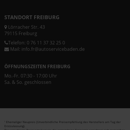
STANDORT FREIBURG
Lörracher Str. 43
79115 Freiburg
Telefon:
0 76 11 37 32 25 0
Mail:
info.fr@autoservicebaden.de
ÖFFNUNGSZEITEN FREIBURG
Mo.-Fr. 07:30 - 17:00 Uhr
Sa. & So. geschlossen
Ehemaliger Neupreis (Unverbindliche Preisempfehlung des Herstellers am Tag der
1
Erstzulassung).