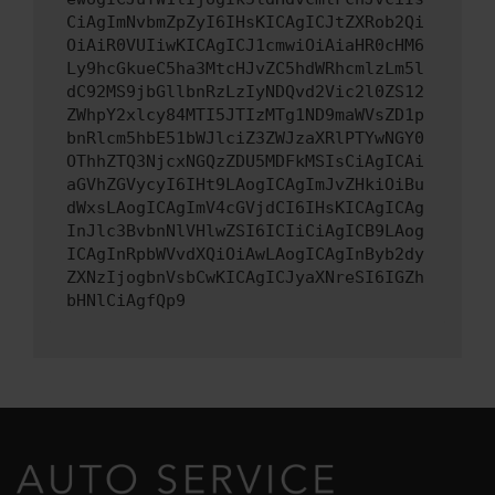
CiAgImNvbmZpZyI6IHsKICAgICJtZXRob2Qi
OiAiR0VUIiwKICAgICJ1cmwiOiAiaHR0cHM6
Ly9hcGkueC5ha3MtcHJvZC5hdWRhcmlzLm5l
dC92MS9jbGllbnRzLzIyNDQvd2Vic2l0ZS12
ZWhpY2xlcy84MTI5JTIzMTg1ND9maWVsZD1p
bnRlcm5hbE51bWJlciZ3ZWJzaXRlPTYwNGY0
OThhZTQ3NjcxNGQzZDU5MDFkMSIsCiAgICAi
aGVhZGVycyI6IHt9LAogICAgImJvZHkiOiBu
dWxsLAogICAgImV4cGVjdCI6IHsKICAgICAg
InJlc3BvbnNlVHlwZSI6ICIiCiAgICB9LAog
ICAgInRpbWVvdXQiOiAwLAogICAgInByb2dy
ZXNzIjogbnVsbCwKICAgICJyaXNreSI6IGZh
bHNlCiAgfQp9