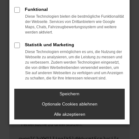
anderen Browser oder in einem privaten
Fenster?
Funktional
Starte dein Gerät neu.
Diese Technologien bieten die bestmögliche Funktionalität
der Webseite. Services von Drittanbietern wie Google
Das kann manchmal helfen, vorübergehende
Maps, Chats, Fahrzeugbewertungssystem und weitere
Probleme zu beheben.
werden aktiviert.
Stelle sicher, dass dein Browser und dein
Statistik und Marketing
Betriebssystem auf dem neuesten Stand
Diese Technologien ermöglichen es uns, die Nutzung der
sind.
Webseite zu analysieren, um die Leistung zu messen und
Veraltete Software birgt nicht nur ein
zu verbessern. Zudem werden Technologien eingesetzt,
Sicherheitsrisiko, sondern kann auch dazu
die von dritten Werbetreibenden verwendet werden, um
führen, dass bestimmte Funktionen nicht mehr
Sie auf anderen Webseiten zu verfolgen und um Anzeigen
zu schalten, die für Ihre Interessen relevant sind.
unterstützt werden.
Wende dich an den Webseitenbetreiber.
Speichern
Wenn du alle oben genannten Schritte versucht
hast, kontaktiere uns bitte. Wir werden
Optionale Cookies ablehnen
versuchen, das Problem zu beheben. Du kannst
Alle akzeptieren
uns diesen Text schicken, um uns bei der
Fehlersuche zu unterstützen:
ewogICJuYW1lIjogIk5ldHdvcmtFcnJvciIs