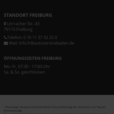
STANDORT FREIBURG
Lörracher Str. 43
79115 Freiburg
Telefon:
0 76 11 37 32 25 0
Mail:
info.fr@autoservicebaden.de
ÖFFNUNGSZEITEN FREIBURG
Mo.-Fr. 07:30 - 17:00 Uhr
Sa. & So. geschlossen
Ehemaliger Neupreis (Unverbindliche Preisempfehlung des Herstellers am Tag der
1
Erstzulassung).