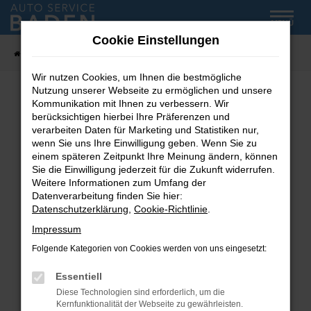
Zum
MENÜ
Hauptinhalt
Cookie Einstellungen
springen
Startseite
Fahrzeug-Showroom
Wir nutzen Cookies, um Ihnen die bestmögliche
Nutzung unserer Webseite zu ermöglichen und unsere
Kommunikation mit Ihnen zu verbessern. Wir
Fehler: Network Error
berücksichtigen hierbei Ihre Präferenzen und
verarbeiten Daten für Marketing und Statistiken nur,
wenn Sie uns Ihre Einwilligung geben. Wenn Sie zu
Beim Laden ist ein Fehler aufgetreten.
einem späteren Zeitpunkt Ihre Meinung ändern, können
Hier sind ein paar Tipps, die dir helfen können:
Sie die Einwilligung jederzeit für die Zukunft widerrufen.
Weitere Informationen zum Umfang der
Überprüfe deine Firewall und deine
Datenverarbeitung finden Sie hier:
Internetverbindung.
Datenschutzerklärung
,
Cookie-Richtlinie
.
Laden andere Webseiten, zum Beispiel deine
Impressum
Suchmaschine?
Folgende Kategorien von Cookies werden von uns eingesetzt:
Prüfe deine Browsererweiterungen.
Manche Erweiterungen, wie Werbeblocker,
Essentiell
können das Laden bestimmter Seiten
Diese Technologien sind erforderlich, um die
verhindern. Funktioniert die Seite in einem
Kernfunktionalität der Webseite zu gewährleisten.