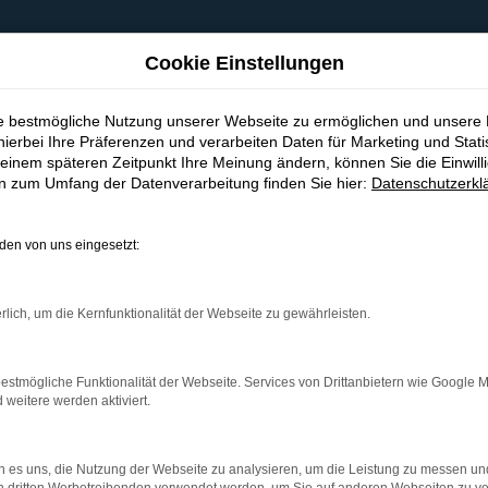
Cookie Einstellungen
ie bestmögliche Nutzung unserer Webseite zu ermöglichen und unsere
hierbei Ihre Präferenzen und verarbeiten Daten für Marketing und Stati
einem späteren Zeitpunkt Ihre Meinung ändern, können Sie die Einwillig
en zum Umfang der Datenverarbeitung finden Sie hier:
Datenschutzerkl
en von uns eingesetzt:
indung.
hine?
rlich, um die Kernfunktionalität der Webseite zu gewährleisten.
aden bestimmter Seiten verhindern. Funktioniert die Seite in e
estmögliche Funktionalität der Webseite. Services von Drittanbietern wie Google 
eitere werden aktiviert.
 zu beheben.
bssystem auf dem neuesten Stand sind.
 es uns, die Nutzung der Webseite zu analysieren, um die Leistung zu messen u
ko, sondern kann auch dazu führen, dass bestimmte Funktionen nic