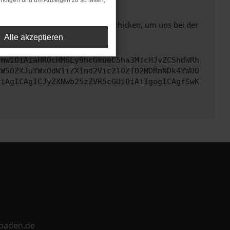
rfolgen und um Anzeigen zu schalten,
ben. Du kannst uns diesen Text schicken, um uns bei der
Alle akzeptieren
cmwiOiAiaHR0cHM6Ly9hcGkueC5ha3MtcHJvZC5hdWRh
aW50ZXJuYWxOdW1iZXImd2Vic2l0ZT02MDRmNDk4YWU0
CiAgICAgICJyZXNwb25zZVR5cGUiOiAiIgogICAgfSwK
ebaden.de