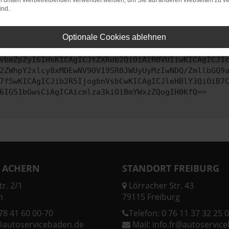
on dritten Werbetreibenden verwendet werden, um Sie auf anderen Webseiten zu ve
ind.
ontaktiere uns bitte. Wir werden versuchen, das Problem zu behe
Optionale Cookies ablehnen
vbmZpZyI6IHsKICAgICJtZXRob2QiOiAiR0VUIiwKICAgICJ1
2ZWhpY2xlcy8xMDEwNV9OV19SR0JWUyUyMzIwNDQ/ZmllbGQ9
7fSwKICAgICJib2R5IjogbnVsbCwKICAgICJleHBlY3QiOiB7
6IG51bGwsCiAgICAicmlza3kiOiBmYWxzZQogIH0KfQ==
 ACHERN
STANDORT FREIBURG
r. 2/1
Lörracher Str. 43
n
79115 Freiburg
78 41 60 00-70
Telefon:
0 76 11 37 32 25 0
@autoservicebaden.de
Mail:
info.fr@autoservic