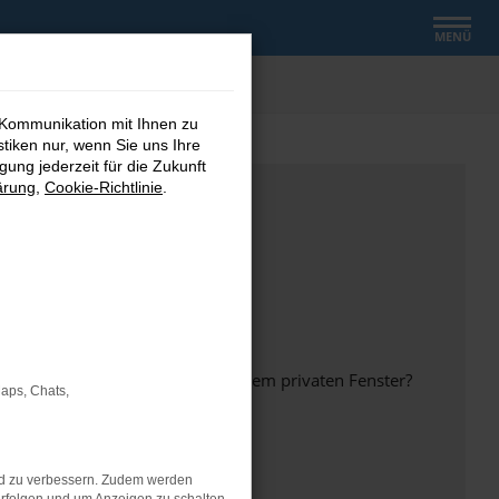
MENÜ
 Kommunikation mit Ihnen zu
stiken nur, wenn Sie uns Ihre
ung jederzeit für die Zukunft
ärung
,
Cookie-Richtlinie
.
inem anderen Browser oder in einem privaten Fenster?
Maps, Chats,
nd zu verbessern. Zudem werden
ht mehr unterstützt werden.