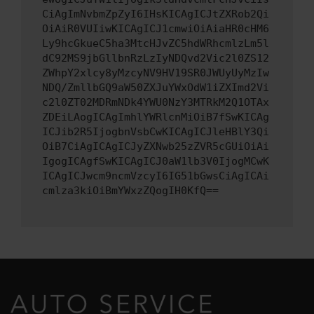
CiAgImNvbmZpZyI6IHsKICAgICJtZXRob2Qi
OiAiR0VUIiwKICAgICJ1cmwiOiAiaHR0cHM6
Ly9hcGkueC5ha3MtcHJvZC5hdWRhcmlzLm5l
dC92MS9jbGllbnRzLzIyNDQvd2Vic2l0ZS12
ZWhpY2xlcy8yMzcyNV9HV19SR0JWUyUyMzIw
NDQ/ZmllbGQ9aW50ZXJuYWxOdW1iZXImd2Vi
c2l0ZT02MDRmNDk4YWU0NzY3MTRkM2Q1OTAx
ZDEiLAogICAgImhlYWRlcnMiOiB7fSwKICAg
ICJib2R5IjogbnVsbCwKICAgICJleHBlY3Qi
OiB7CiAgICAgICJyZXNwb25zZVR5cGUiOiAi
IgogICAgfSwKICAgICJ0aW1lb3V0IjogMCwK
ICAgICJwcm9ncmVzcyI6IG51bGwsCiAgICAi
cmlza3kiOiBmYWxzZQogIH0KfQ==