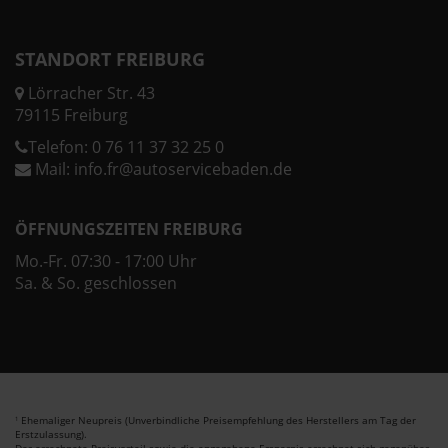
STANDORT FREIBURG
Lörracher Str. 43
79115 Freiburg
Telefon:
0 76 11 37 32 25 0
Mail:
info.fr@autoservicebaden.de
ÖFFNUNGSZEITEN FREIBURG
Mo.-Fr. 07:30 - 17:00 Uhr
Sa. & So. geschlossen
Ehemaliger Neupreis (Unverbindliche Preisempfehlung des Herstellers am Tag der
1
Erstzulassung).