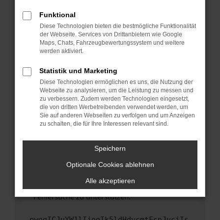
anderen Browser oder in einem privaten
Fenster?
Funktional
Starte dein Gerät neu.
Diese Technologien bieten die bestmögliche Funktionalität
der Webseite. Services von Drittanbietern wie Google
Das kann manchmal helfen, vorübergehende
Maps, Chats, Fahrzeugbewertungssystem und weitere
Probleme zu beheben.
werden aktiviert.
Stelle sicher, dass dein Browser und dein
Statistik und Marketing
Betriebssystem auf dem neuesten Stand
Diese Technologien ermöglichen es uns, die Nutzung der
sind.
Webseite zu analysieren, um die Leistung zu messen und
Veraltete Software birgt nicht nur ein
zu verbessern. Zudem werden Technologien eingesetzt,
Sicherheitsrisiko, sondern kann auch dazu
die von dritten Werbetreibenden verwendet werden, um
führen, dass bestimmte Funktionen nicht mehr
Sie auf anderen Webseiten zu verfolgen und um Anzeigen
zu schalten, die für Ihre Interessen relevant sind.
unterstützt werden.
Wende dich an den Webseitenbetreiber.
Speichern
Wenn du alle oben genannten Schritte versucht
hast, kontaktiere uns bitte. Wir werden
Optionale Cookies ablehnen
versuchen, das Problem zu beheben. Du kannst
Alle akzeptieren
uns diesen Text schicken, um uns bei der
Fehlersuche zu unterstützen:
ewogICJuYW1lIjogIk5ldHdvcmtFcnJvciIs