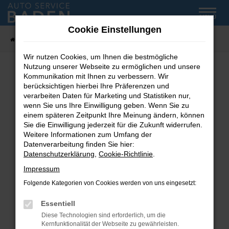
Zum
MENÜ
Hauptinhalt
Cookie Einstellungen
springen
Startseite
Fahrzeug-Showroom
Wir nutzen Cookies, um Ihnen die bestmögliche
Nutzung unserer Webseite zu ermöglichen und unsere
Kommunikation mit Ihnen zu verbessern. Wir
Fehler: Network Error
berücksichtigen hierbei Ihre Präferenzen und
verarbeiten Daten für Marketing und Statistiken nur,
wenn Sie uns Ihre Einwilligung geben. Wenn Sie zu
Beim Laden ist ein Fehler aufgetreten.
einem späteren Zeitpunkt Ihre Meinung ändern, können
Hier sind ein paar Tipps, die dir helfen können:
Sie die Einwilligung jederzeit für die Zukunft widerrufen.
Weitere Informationen zum Umfang der
Überprüfe deine Firewall und deine
Datenverarbeitung finden Sie hier:
Internetverbindung.
Datenschutzerklärung
,
Cookie-Richtlinie
.
Laden andere Webseiten, zum Beispiel deine
Impressum
Suchmaschine?
Folgende Kategorien von Cookies werden von uns eingesetzt:
Prüfe deine Browsererweiterungen.
Manche Erweiterungen, wie Werbeblocker,
Essentiell
können das Laden bestimmter Seiten
Diese Technologien sind erforderlich, um die
verhindern. Funktioniert die Seite in einem
Kernfunktionalität der Webseite zu gewährleisten.