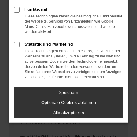
anderen Browser oder in einem privaten
Fenster?
Funktional
Starte dein Gerät neu.
Diese Technologien bieten die bestmögliche Funktionalität
der Webseite. Services von Drittanbietern wie Google
Das kann manchmal helfen, vorübergehende
Maps, Chats, Fahrzeugbewertungssystem und weitere
Probleme zu beheben.
werden aktiviert.
Stelle sicher, dass dein Browser und dein
Statistik und Marketing
Betriebssystem auf dem neuesten Stand
Diese Technologien ermöglichen es uns, die Nutzung der
sind.
Webseite zu analysieren, um die Leistung zu messen und
Veraltete Software birgt nicht nur ein
zu verbessern. Zudem werden Technologien eingesetzt,
Sicherheitsrisiko, sondern kann auch dazu
die von dritten Werbetreibenden verwendet werden, um
führen, dass bestimmte Funktionen nicht mehr
Sie auf anderen Webseiten zu verfolgen und um Anzeigen
zu schalten, die für Ihre Interessen relevant sind.
unterstützt werden.
Wende dich an den Webseitenbetreiber.
Speichern
Wenn du alle oben genannten Schritte versucht
hast, kontaktiere uns bitte. Wir werden
Optionale Cookies ablehnen
versuchen, das Problem zu beheben. Du kannst
Alle akzeptieren
uns diesen Text schicken, um uns bei der
Fehlersuche zu unterstützen:
ewogICJuYW1lIjogIk5ldHdvcmtFcnJvciIs