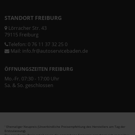
STANDORT FREIBURG
Lörracher Str. 43
79115 Freiburg
Telefon:
0 76 11 37 32 25 0
Mail:
info.fr@autoservicebaden.de
ÖFFNUNGSZEITEN FREIBURG
Mo.-Fr. 07:30 - 17:00 Uhr
Sa. & So. geschlossen
Ehemaliger Neupreis (Unverbindliche Preisempfehlung des Herstellers am Tag der
1
Erstzulassung).