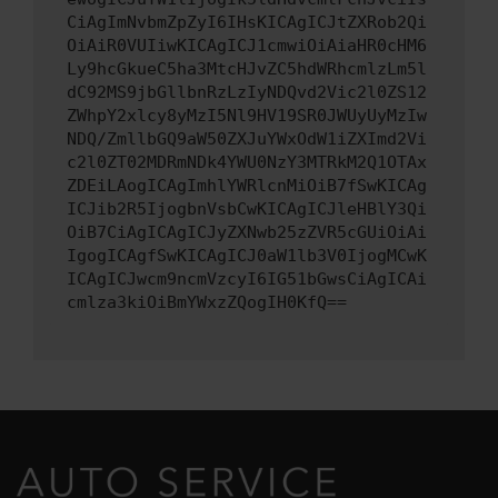
CiAgImNvbmZpZyI6IHsKICAgICJtZXRob2Qi
OiAiR0VUIiwKICAgICJ1cmwiOiAiaHR0cHM6
Ly9hcGkueC5ha3MtcHJvZC5hdWRhcmlzLm5l
dC92MS9jbGllbnRzLzIyNDQvd2Vic2l0ZS12
ZWhpY2xlcy8yMzI5Nl9HV19SR0JWUyUyMzIw
NDQ/ZmllbGQ9aW50ZXJuYWxOdW1iZXImd2Vi
c2l0ZT02MDRmNDk4YWU0NzY3MTRkM2Q1OTAx
ZDEiLAogICAgImhlYWRlcnMiOiB7fSwKICAg
ICJib2R5IjogbnVsbCwKICAgICJleHBlY3Qi
OiB7CiAgICAgICJyZXNwb25zZVR5cGUiOiAi
IgogICAgfSwKICAgICJ0aW1lb3V0IjogMCwK
ICAgICJwcm9ncmVzcyI6IG51bGwsCiAgICAi
cmlza3kiOiBmYWxzZQogIH0KfQ==