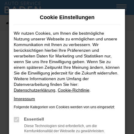
Zum
MENÜ
Hauptinhalt
Cookie Einstellungen
springen
Startseite
Fahrzeug-Showroom
Wir nutzen Cookies, um Ihnen die bestmögliche
Nutzung unserer Webseite zu ermöglichen und unsere
Kommunikation mit Ihnen zu verbessern. Wir
Fehler: Network Error
berücksichtigen hierbei Ihre Präferenzen und
verarbeiten Daten für Marketing und Statistiken nur,
wenn Sie uns Ihre Einwilligung geben. Wenn Sie zu
Beim Laden ist ein Fehler aufgetreten.
einem späteren Zeitpunkt Ihre Meinung ändern, können
Hier sind ein paar Tipps, die dir helfen können:
Sie die Einwilligung jederzeit für die Zukunft widerrufen.
Weitere Informationen zum Umfang der
Überprüfe deine Firewall und deine
Datenverarbeitung finden Sie hier:
Internetverbindung.
Datenschutzerklärung
,
Cookie-Richtlinie
.
Laden andere Webseiten, zum Beispiel deine
Impressum
Suchmaschine?
Folgende Kategorien von Cookies werden von uns eingesetzt:
Prüfe deine Browsererweiterungen.
Manche Erweiterungen, wie Werbeblocker,
Essentiell
können das Laden bestimmter Seiten
Diese Technologien sind erforderlich, um die
verhindern. Funktioniert die Seite in einem
Kernfunktionalität der Webseite zu gewährleisten.