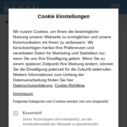
Zum
MENÜ
Hauptinhalt
Cookie Einstellungen
springen
Startseite
Fahrzeug-Showroom
Wir nutzen Cookies, um Ihnen die bestmögliche
Nutzung unserer Webseite zu ermöglichen und unsere
Kommunikation mit Ihnen zu verbessern. Wir
Fehler: Network Error
berücksichtigen hierbei Ihre Präferenzen und
verarbeiten Daten für Marketing und Statistiken nur,
wenn Sie uns Ihre Einwilligung geben. Wenn Sie zu
Beim Laden ist ein Fehler aufgetreten.
einem späteren Zeitpunkt Ihre Meinung ändern, können
Hier sind ein paar Tipps, die dir helfen können:
Sie die Einwilligung jederzeit für die Zukunft widerrufen.
Weitere Informationen zum Umfang der
Überprüfe deine Firewall und deine
Datenverarbeitung finden Sie hier:
Internetverbindung.
Datenschutzerklärung
,
Cookie-Richtlinie
.
Laden andere Webseiten, zum Beispiel deine
Impressum
Suchmaschine?
Folgende Kategorien von Cookies werden von uns eingesetzt:
Prüfe deine Browsererweiterungen.
Manche Erweiterungen, wie Werbeblocker,
Essentiell
können das Laden bestimmter Seiten
Diese Technologien sind erforderlich, um die
verhindern. Funktioniert die Seite in einem
Kernfunktionalität der Webseite zu gewährleisten.