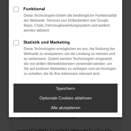
anderen Browser oder in einem privaten
Fenster?
Funktional
Starte dein Gerät neu.
Diese Technologien bieten die bestmögliche Funktionalität
der Webseite. Services von Drittanbietern wie Google
Das kann manchmal helfen, vorübergehende
Maps, Chats, Fahrzeugbewertungssystem und weitere
Probleme zu beheben.
werden aktiviert.
Stelle sicher, dass dein Browser und dein
Statistik und Marketing
Betriebssystem auf dem neuesten Stand
Diese Technologien ermöglichen es uns, die Nutzung der
sind.
Webseite zu analysieren, um die Leistung zu messen und
Veraltete Software birgt nicht nur ein
zu verbessern. Zudem werden Technologien eingesetzt,
Sicherheitsrisiko, sondern kann auch dazu
die von dritten Werbetreibenden verwendet werden, um
führen, dass bestimmte Funktionen nicht mehr
Sie auf anderen Webseiten zu verfolgen und um Anzeigen
zu schalten, die für Ihre Interessen relevant sind.
unterstützt werden.
Wende dich an den Webseitenbetreiber.
Speichern
Wenn du alle oben genannten Schritte versucht
hast, kontaktiere uns bitte. Wir werden
Optionale Cookies ablehnen
versuchen, das Problem zu beheben. Du kannst
Alle akzeptieren
uns diesen Text schicken, um uns bei der
Fehlersuche zu unterstützen:
ewogICJuYW1lIjogIk5ldHdvcmtFcnJvciIs