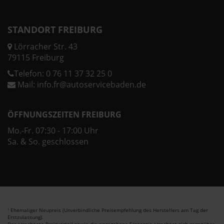
STANDORT FREIBURG
Lörracher Str. 43
79115 Freiburg
Telefon:
0 76 11 37 32 25 0
Mail:
info.fr@autoservicebaden.de
ÖFFNUNGSZEITEN FREIBURG
Mo.-Fr. 07:30 - 17:00 Uhr
Sa. & So. geschlossen
Ehemaliger Neupreis (Unverbindliche Preisempfehlung des Herstellers am Tag der
1
Erstzulassung).