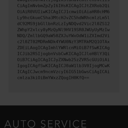
CiAgImNvbmZpZyI6IHsKICAgICJtZXRob2Qi
OiAiR0VUIiwKICAgICJ1cmwiOiAiaHR0cHM6
Ly9hcGkueC5ha3MtcHJvZC5hdWRhcmlzLm5l
dC92MS9jbGllbnRzLzIyNDQvd2Vic2l0ZS12
ZWhpY2xlcy8yMzQyNl9HV19SR0JWUyUyMzIw
NDQ/ZmllbGQ9aW50ZXJuYWxOdW1iZXImd2Vi
c2l0ZT02MDRmNDk4YWU0NzY3MTRkM2Q1OTAx
ZDEiLAogICAgImhlYWRlcnMiOiB7fSwKICAg
ICJib2R5IjogbnVsbCwKICAgICJleHBlY3Qi
OiB7CiAgICAgICJyZXNwb25zZVR5cGUiOiAi
IgogICAgfSwKICAgICJ0aW1lb3V0IjogMCwK
ICAgICJwcm9ncmVzcyI6IG51bGwsCiAgICAi
cmlza3kiOiBmYWxzZQogIH0KfQ==