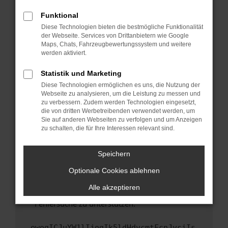
anderen Browser oder in einem privaten
Fenster?
Funktional
Starte dein Gerät neu.
Diese Technologien bieten die bestmögliche Funktionalität
der Webseite. Services von Drittanbietern wie Google
Das kann manchmal helfen, vorübergehende
Maps, Chats, Fahrzeugbewertungssystem und weitere
Probleme zu beheben.
werden aktiviert.
Stelle sicher, dass dein Browser und dein
Statistik und Marketing
Betriebssystem auf dem neuesten Stand
Diese Technologien ermöglichen es uns, die Nutzung der
sind.
Webseite zu analysieren, um die Leistung zu messen und
Veraltete Software birgt nicht nur ein
zu verbessern. Zudem werden Technologien eingesetzt,
Sicherheitsrisiko, sondern kann auch dazu
die von dritten Werbetreibenden verwendet werden, um
führen, dass bestimmte Funktionen nicht mehr
Sie auf anderen Webseiten zu verfolgen und um Anzeigen
zu schalten, die für Ihre Interessen relevant sind.
unterstützt werden.
Wende dich an den Webseitenbetreiber.
Speichern
Wenn du alle oben genannten Schritte versucht
hast, kontaktiere uns bitte. Wir werden
Optionale Cookies ablehnen
versuchen, das Problem zu beheben. Du kannst
Alle akzeptieren
uns diesen Text schicken, um uns bei der
Fehlersuche zu unterstützen:
ewogICJuYW1lIjogIk5ldHdvcmtFcnJvciIs