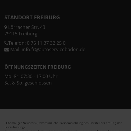
STANDORT FREIBURG
Lörracher Str. 43
79115 Freiburg
Telefon:
0 76 11 37 32 25 0
Mail:
info.fr@autoservicebaden.de
ÖFFNUNGSZEITEN FREIBURG
Mo.-Fr. 07:30 - 17:00 Uhr
Sa. & So. geschlossen
Ehemaliger Neupreis (Unverbindliche Preisempfehlung des Herstellers am Tag der
1
Erstzulassung).