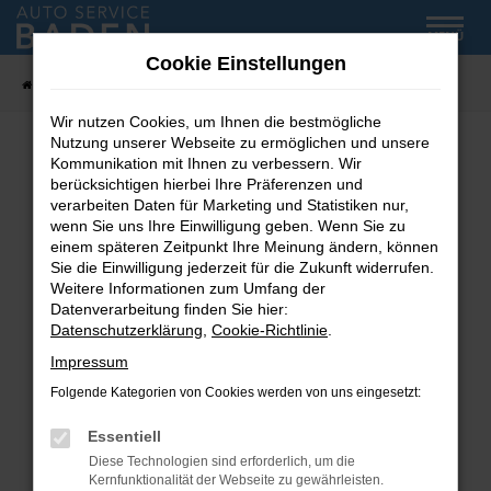
Zum
MENÜ
Hauptinhalt
Cookie Einstellungen
springen
Startseite
Fahrzeug-Showroom
Wir nutzen Cookies, um Ihnen die bestmögliche
Nutzung unserer Webseite zu ermöglichen und unsere
Kommunikation mit Ihnen zu verbessern. Wir
Fehler: Network Error
berücksichtigen hierbei Ihre Präferenzen und
verarbeiten Daten für Marketing und Statistiken nur,
wenn Sie uns Ihre Einwilligung geben. Wenn Sie zu
Beim Laden ist ein Fehler aufgetreten.
einem späteren Zeitpunkt Ihre Meinung ändern, können
Hier sind ein paar Tipps, die dir helfen können:
Sie die Einwilligung jederzeit für die Zukunft widerrufen.
Weitere Informationen zum Umfang der
Überprüfe deine Firewall und deine
Datenverarbeitung finden Sie hier:
Internetverbindung.
Datenschutzerklärung
,
Cookie-Richtlinie
.
Laden andere Webseiten, zum Beispiel deine
Impressum
Suchmaschine?
Folgende Kategorien von Cookies werden von uns eingesetzt:
Prüfe deine Browsererweiterungen.
Manche Erweiterungen, wie Werbeblocker,
Essentiell
können das Laden bestimmter Seiten
Diese Technologien sind erforderlich, um die
verhindern. Funktioniert die Seite in einem
Kernfunktionalität der Webseite zu gewährleisten.