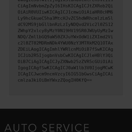
CiAgImNvbmZpZyI6IHsKICAgICJtZXRob2Qi
OiAiR0VUIiwKICAgICJ1cmwiOiAiaHR0cHM6
Ly9hcGkueC5ha3MtcHJvZC5hdWRhcmlzLm5l
dC92MS9jbGllbnRzLzIyNDQvd2Vic2l0ZS12
ZWhpY2xlcy8yMzY0N19HV19SR0JWUyUyMzIw
NDQ/ZmllbGQ9aW50ZXJuYWxOdW1iZXImd2Vi
c2l0ZT02MDRmNDk4YWU0NzY3MTRkM2Q1OTAx
ZDEiLAogICAgImhlYWRlcnMiOiB7fSwKICAg
ICJib2R5IjogbnVsbCwKICAgICJleHBlY3Qi
OiB7CiAgICAgICJyZXNwb25zZVR5cGUiOiAi
IgogICAgfSwKICAgICJ0aW1lb3V0IjogMCwK
ICAgICJwcm9ncmVzcyI6IG51bGwsCiAgICAi
cmlza3kiOiBmYWxzZQogIH0KfQ==