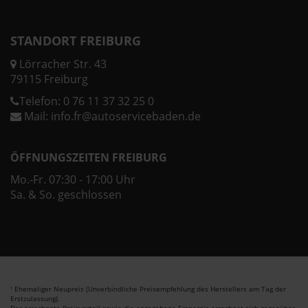
STANDORT FREIBURG
Lörracher Str. 43
79115 Freiburg
Telefon:
0 76 11 37 32 25 0
Mail:
info.fr@autoservicebaden.de
ÖFFNUNGSZEITEN FREIBURG
Mo.-Fr. 07:30 - 17:00 Uhr
Sa. & So. geschlossen
Ehemaliger Neupreis (Unverbindliche Preisempfehlung des Herstellers am Tag der
1
Erstzulassung).