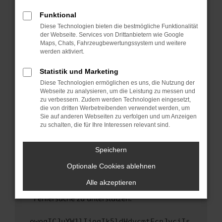
anderen Browser oder in einem privaten
Fenster?
Funktional
Starte dein Gerät neu.
Diese Technologien bieten die bestmögliche Funktionalität
der Webseite. Services von Drittanbietern wie Google
Das kann manchmal helfen, vorübergehende
Maps, Chats, Fahrzeugbewertungssystem und weitere
Probleme zu beheben.
werden aktiviert.
Stelle sicher, dass dein Browser und dein
Statistik und Marketing
Betriebssystem auf dem neuesten Stand
Diese Technologien ermöglichen es uns, die Nutzung der
sind.
Webseite zu analysieren, um die Leistung zu messen und
Veraltete Software birgt nicht nur ein
zu verbessern. Zudem werden Technologien eingesetzt,
Sicherheitsrisiko, sondern kann auch dazu
die von dritten Werbetreibenden verwendet werden, um
führen, dass bestimmte Funktionen nicht mehr
Sie auf anderen Webseiten zu verfolgen und um Anzeigen
zu schalten, die für Ihre Interessen relevant sind.
unterstützt werden.
Wende dich an den Webseitenbetreiber.
Speichern
Wenn du alle oben genannten Schritte versucht
hast, kontaktiere uns bitte. Wir werden
Optionale Cookies ablehnen
versuchen, das Problem zu beheben. Du kannst
Alle akzeptieren
uns diesen Text schicken, um uns bei der
Fehlersuche zu unterstützen:
ewogICJuYW1lIjogIk5ldHdvcmtFcnJvciIs