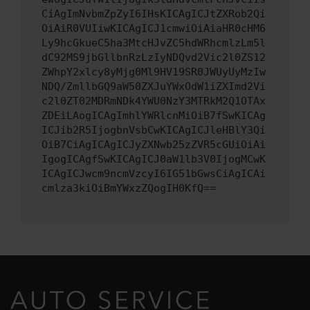
CiAgImNvbmZpZyI6IHsKICAgICJtZXRob2Qi
OiAiR0VUIiwKICAgICJ1cmwiOiAiaHR0cHM6
Ly9hcGkueC5ha3MtcHJvZC5hdWRhcmlzLm5l
dC92MS9jbGllbnRzLzIyNDQvd2Vic2l0ZS12
ZWhpY2xlcy8yMjg0Ml9HV19SR0JWUyUyMzIw
NDQ/ZmllbGQ9aW50ZXJuYWxOdW1iZXImd2Vi
c2l0ZT02MDRmNDk4YWU0NzY3MTRkM2Q1OTAx
ZDEiLAogICAgImhlYWRlcnMiOiB7fSwKICAg
ICJib2R5IjogbnVsbCwKICAgICJleHBlY3Qi
OiB7CiAgICAgICJyZXNwb25zZVR5cGUiOiAi
IgogICAgfSwKICAgICJ0aW1lb3V0IjogMCwK
ICAgICJwcm9ncmVzcyI6IG51bGwsCiAgICAi
cmlza3kiOiBmYWxzZQogIH0KfQ==