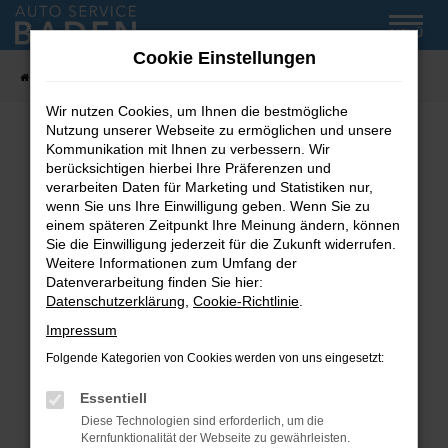
Zum
MENÜ
Hauptinhalt
Cookie Einstellungen
springen
Startseite
Fahrzeug-Showroom
Wir nutzen Cookies, um Ihnen die bestmögliche
Nutzung unserer Webseite zu ermöglichen und unsere
Kommunikation mit Ihnen zu verbessern. Wir
Fehler: Network Error
berücksichtigen hierbei Ihre Präferenzen und
verarbeiten Daten für Marketing und Statistiken nur,
wenn Sie uns Ihre Einwilligung geben. Wenn Sie zu
Beim Laden ist ein Fehler aufgetreten.
einem späteren Zeitpunkt Ihre Meinung ändern, können
Hier sind ein paar Tipps, die dir helfen können:
Sie die Einwilligung jederzeit für die Zukunft widerrufen.
Weitere Informationen zum Umfang der
Überprüfe deine Firewall und deine
Datenverarbeitung finden Sie hier:
Internetverbindung.
Datenschutzerklärung
,
Cookie-Richtlinie
.
Laden andere Webseiten, zum Beispiel deine
Impressum
Suchmaschine?
Folgende Kategorien von Cookies werden von uns eingesetzt:
Prüfe deine Browsererweiterungen.
Manche Erweiterungen, wie Werbeblocker,
Essentiell
können das Laden bestimmter Seiten
Diese Technologien sind erforderlich, um die
verhindern. Funktioniert die Seite in einem
Kernfunktionalität der Webseite zu gewährleisten.