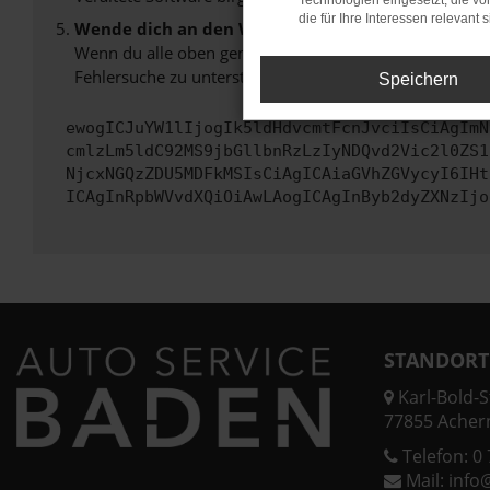
Technologien eingesetzt, die v
die für Ihre Interessen relevant s
Wende dich an den Webseitenbetreiber.
Wenn du alle oben genannten Schritte versucht hast, k
Fehlersuche zu unterstützen:
Speichern
ewogICJuYW1lIjogIk5ldHdvcmtFcnJvciIsCiAgImN
cmlzLm5ldC92MS9jbGllbnRzLzIyNDQvd2Vic2l0ZS1
NjcxNGQzZDU5MDFkMSIsCiAgICAiaGVhZGVycyI6IHt
ICAgInRpbWVvdXQiOiAwLAogICAgInByb2dyZXNzIjo
STANDORT
Karl-Bold-St
77855 Acher
Telefon:
0 
Mail:
info