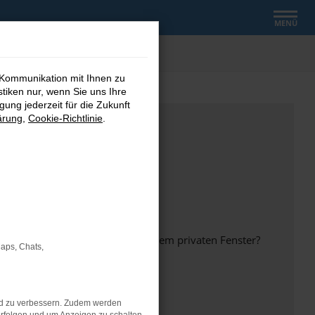
MENÜ
 Kommunikation mit Ihnen zu
stiken nur, wenn Sie uns Ihre
ung jederzeit für die Zukunft
ärung
,
Cookie-Richtlinie
.
inem anderen Browser oder in einem privaten Fenster?
Maps, Chats,
nd zu verbessern. Zudem werden
ht mehr unterstützt werden.