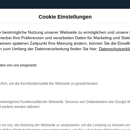
Cookie Einstellungen
ie bestmögliche Nutzung unserer Webseite zu ermöglichen und unsere
hierbei Ihre Präferenzen und verarbeiten Daten für Marketing und Stati
einem späteren Zeitpunkt Ihre Meinung ändern, können Sie die Einwillig
en zum Umfang der Datenverarbeitung finden Sie hier:
Datenschutzerkl
en von uns eingesetzt:
indung.
hine?
rlich, um die Kernfunktionalität der Webseite zu gewährleisten.
aden bestimmter Seiten verhindern. Funktioniert die Seite in e
estmögliche Funktionalität der Webseite. Services von Drittanbietern wie Google 
eitere werden aktiviert.
 zu beheben.
bssystem auf dem neuesten Stand sind.
 es uns, die Nutzung der Webseite zu analysieren, um die Leistung zu messen u
ko, sondern kann auch dazu führen, dass bestimmte Funktionen nic