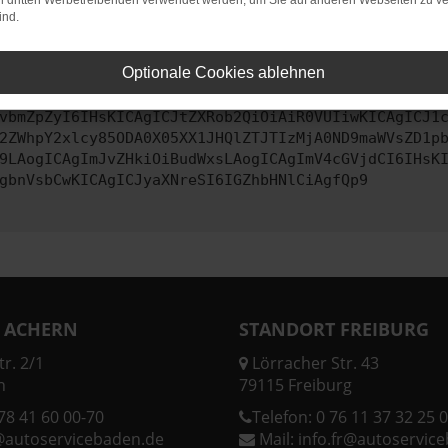
on dritten Werbetreibenden verwendet werden, um Sie auf anderen Webseiten zu ve
ind.
ontaktiere uns bitte. Wir werden versuchen, das Problem zu behe
Optionale Cookies ablehnen
vbmZpZyI6IHsKICAgICJtZXRob2QiOiAiR0VUIiwKICAgICJ1
2ZWhpY2xlcy85ODA0X05XX1JHQlZTJTIzMjA0ND9maWVsZD1p
9LAogICAgImJvZHkiOiBudWxsLAogICAgImV4cGVjdCI6IHsK
gbnVsbCwKICAgICJyaXNreSI6IGZhbHNlCiAgfQp9
 ACHERN
STANDORT FREIBURG
r. 2/1
Lörracher Str. 43
n
79115 Freiburg
78 41 60 00-70
Telefon:
0 76 11 37 32 25 0
@autoservicebaden.de
Mail:
info.fr@autoservic