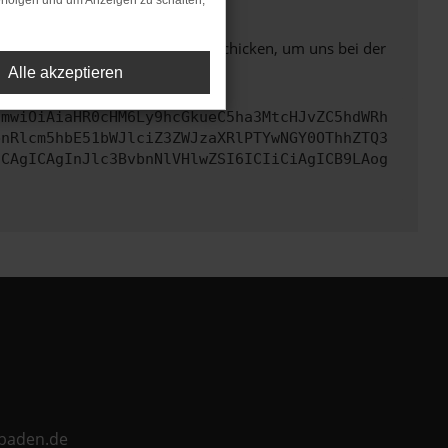
rfolgen und um Anzeigen zu schalten,
ben. Du kannst uns diesen Text schicken, um uns bei der
Alle akzeptieren
cmwiOiAiaHR0cHM6Ly9hcGkueC5ha3MtcHJvZC5hdWRh
bnRlcm5hbE51bWJlciZ3ZWJzaXRlPTYwNGY0OThhZTQ3
ICAgICAgInJlc3BvbnNlVHlwZSI6ICIiCiAgICB9LAog
ebaden.de