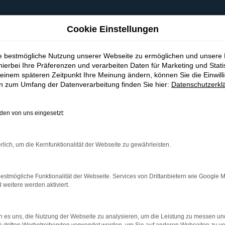
Cookie Einstellungen
ie bestmögliche Nutzung unserer Webseite zu ermöglichen und unsere
hierbei Ihre Präferenzen und verarbeiten Daten für Marketing und Stati
einem späteren Zeitpunkt Ihre Meinung ändern, können Sie die Einwillig
en zum Umfang der Datenverarbeitung finden Sie hier:
Datenschutzerkl
en von uns eingesetzt:
indung.
hine?
rlich, um die Kernfunktionalität der Webseite zu gewährleisten.
aden bestimmter Seiten verhindern. Funktioniert die Seite in e
estmögliche Funktionalität der Webseite. Services von Drittanbietern wie Google 
eitere werden aktiviert.
 zu beheben.
bssystem auf dem neuesten Stand sind.
 es uns, die Nutzung der Webseite zu analysieren, um die Leistung zu messen u
ko, sondern kann auch dazu führen, dass bestimmte Funktionen nic