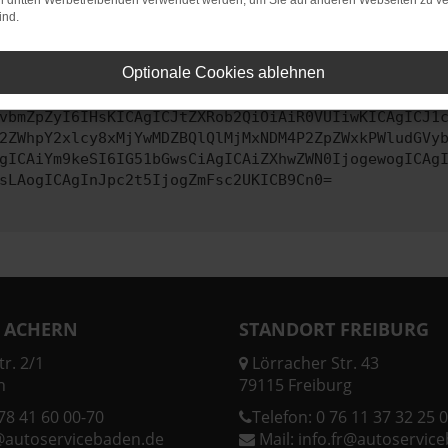
on dritten Werbetreibenden verwendet werden, um Sie auf anderen Webseiten zu ve
ind.
ontaktiere uns bitte. Wir werden versuchen, das Problem zu behe
Optionale Cookies ablehnen
vbmZpZyI6IHsKICAgICJtZXRob2QiOiAiR0VUIiwKICAgICJ1
2ZWhpY2xlcy8xMjYwMDZBQlQlMjMxNDM4P2ZpZWxkPWludGVy
gICAiYm9keSI6IG51bGwsCiAgICAiZXhwZWN0IjogewogICAg
sLAogICAgInJpc2t5IjogZmFsc2UKICB9Cn0=
 ACHERN
STANDORT FREIBURG
r. 2/1
Lörracher Str. 43
n
79115 Freiburg
78 41 60 00-70
Telefon:
0 76 11 37 32 25 0
@autoservicebaden.de
Mail:
info.fr@autoservic