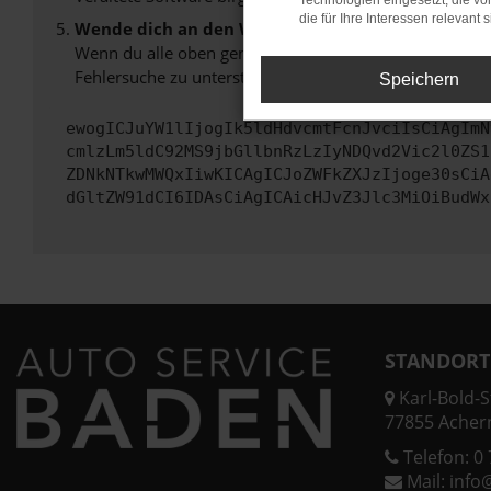
Technologien eingesetzt, die v
die für Ihre Interessen relevant s
Wende dich an den Webseitenbetreiber.
Wenn du alle oben genannten Schritte versucht hast, k
Fehlersuche zu unterstützen:
Speichern
ewogICJuYW1lIjogIk5ldHdvcmtFcnJvciIsCiAgImN
cmlzLm5ldC92MS9jbGllbnRzLzIyNDQvd2Vic2l0ZS1
ZDNkNTkwMWQxIiwKICAgICJoZWFkZXJzIjoge30sCiA
dGltZW91dCI6IDAsCiAgICAicHJvZ3Jlc3MiOiBudWx
STANDORT
Karl-Bold-St
77855 Acher
Telefon:
0 
Mail:
info