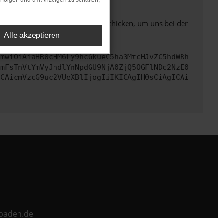
rfolgen und um Anzeigen zu schalten,
ben. Du kannst uns diesen Text schicken, um uns bei der
Alle akzeptieren
cmwiOiAiaHR0cHM6Ly9hcGkueC5ha3MtcHJvZC5hdWRh
bmFsTnVtYmVyJndlYnNpdGU9NjA0ZjQ5OGFlNDc2NzE0
ICAicmVzcG9uc2VUeXBlIjogIiIKICAgIH0sCiAgICAi
ebaden.de