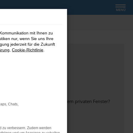
MENÜ
 Kommunikation mit Ihnen zu
stiken nur, wenn Sie uns Ihre
ung jederzeit für die Zukunft
ärung
,
Cookie-Richtlinie
.
inem anderen Browser oder in einem privaten Fenster?
Maps, Chats,
nd zu verbessern. Zudem werden
ht mehr unterstützt werden.