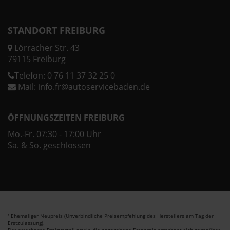
STANDORT FREIBURG
Lörracher Str. 43
79115 Freiburg
Telefon:
0 76 11 37 32 25 0
Mail:
info.fr@autoservicebaden.de
ÖFFNUNGSZEITEN FREIBURG
Mo.-Fr. 07:30 - 17:00 Uhr
Sa. & So. geschlossen
Ehemaliger Neupreis (Unverbindliche Preisempfehlung des Herstellers am Tag der
1
Erstzulassung).