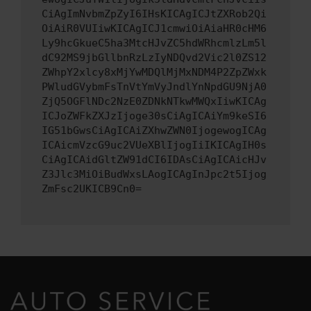
CiAgImNvbmZpZyI6IHsKICAgICJtZXRob2Qi
OiAiR0VUIiwKICAgICJ1cmwiOiAiaHR0cHM6
Ly9hcGkueC5ha3MtcHJvZC5hdWRhcmlzLm5l
dC92MS9jbGllbnRzLzIyNDQvd2Vic2l0ZS12
ZWhpY2xlcy8xMjYwMDQlMjMxNDM4P2ZpZWxk
PWludGVybmFsTnVtYmVyJndlYnNpdGU9NjA0
ZjQ5OGFlNDc2NzE0ZDNkNTkwMWQxIiwKICAg
ICJoZWFkZXJzIjoge30sCiAgICAiYm9keSI6
IG51bGwsCiAgICAiZXhwZWN0IjogewogICAg
ICAicmVzcG9uc2VUeXBlIjogIiIKICAgIH0s
CiAgICAidGltZW91dCI6IDAsCiAgICAicHJv
Z3Jlc3MiOiBudWxsLAogICAgInJpc2t5Ijog
ZmFsc2UKICB9Cn0=