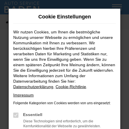
Zum
MENÜ
Hauptinhalt
Cookie Einstellungen
springen
Startseite
Fahrzeug-Showroom
Wir nutzen Cookies, um Ihnen die bestmögliche
Nutzung unserer Webseite zu ermöglichen und unsere
Kommunikation mit Ihnen zu verbessern. Wir
Fehler: Network Error
berücksichtigen hierbei Ihre Präferenzen und
verarbeiten Daten für Marketing und Statistiken nur,
wenn Sie uns Ihre Einwilligung geben. Wenn Sie zu
Beim Laden ist ein Fehler aufgetreten.
einem späteren Zeitpunkt Ihre Meinung ändern, können
Hier sind ein paar Tipps, die dir helfen können:
Sie die Einwilligung jederzeit für die Zukunft widerrufen.
Weitere Informationen zum Umfang der
Überprüfe deine Firewall und deine
Datenverarbeitung finden Sie hier:
Internetverbindung.
Datenschutzerklärung
,
Cookie-Richtlinie
.
Laden andere Webseiten, zum Beispiel deine
Impressum
Suchmaschine?
Folgende Kategorien von Cookies werden von uns eingesetzt:
Prüfe deine Browsererweiterungen.
Manche Erweiterungen, wie Werbeblocker,
Essentiell
können das Laden bestimmter Seiten
Diese Technologien sind erforderlich, um die
verhindern. Funktioniert die Seite in einem
Kernfunktionalität der Webseite zu gewährleisten.