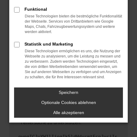
anderen Browser oder in einem privaten
Fenster?
Funktional
Starte dein Gerät neu.
Diese Technologien bieten die bestmögliche Funktionalität
der Webseite. Services von Drittanbietern wie Google
Das kann manchmal helfen, vorübergehende
Maps, Chats, Fahrzeugbewertungssystem und weitere
Probleme zu beheben.
werden aktiviert.
Stelle sicher, dass dein Browser und dein
Statistik und Marketing
Betriebssystem auf dem neuesten Stand
Diese Technologien ermöglichen es uns, die Nutzung der
sind.
Webseite zu analysieren, um die Leistung zu messen und
Veraltete Software birgt nicht nur ein
zu verbessern. Zudem werden Technologien eingesetzt,
Sicherheitsrisiko, sondern kann auch dazu
die von dritten Werbetreibenden verwendet werden, um
führen, dass bestimmte Funktionen nicht mehr
Sie auf anderen Webseiten zu verfolgen und um Anzeigen
zu schalten, die für Ihre Interessen relevant sind.
unterstützt werden.
Wende dich an den Webseitenbetreiber.
Speichern
Wenn du alle oben genannten Schritte versucht
hast, kontaktiere uns bitte. Wir werden
Optionale Cookies ablehnen
versuchen, das Problem zu beheben. Du kannst
Alle akzeptieren
uns diesen Text schicken, um uns bei der
Fehlersuche zu unterstützen:
ewogICJuYW1lIjogIk5ldHdvcmtFcnJvciIs