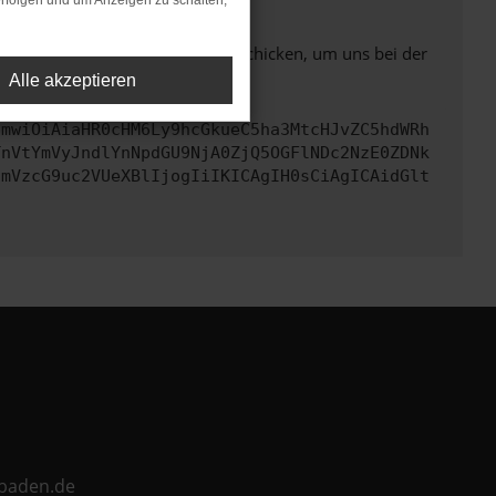
rfolgen und um Anzeigen zu schalten,
ben. Du kannst uns diesen Text schicken, um uns bei der
Alle akzeptieren
cmwiOiAiaHR0cHM6Ly9hcGkueC5ha3MtcHJvZC5hdWRh
TnVtYmVyJndlYnNpdGU9NjA0ZjQ5OGFlNDc2NzE0ZDNk
cmVzcG9uc2VUeXBlIjogIiIKICAgIH0sCiAgICAidGlt
ebaden.de