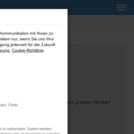
MENÜ
 Kommunikation mit Ihnen zu
stiken nur, wenn Sie uns Ihre
ung jederzeit für die Zukunft
ärung
,
Cookie-Richtlinie
.
inem anderen Browser oder in einem privaten Fenster?
Maps, Chats,
nd zu verbessern. Zudem werden
ht mehr unterstützt werden.