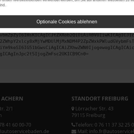
on dritten Werbetreibenden verwendet werden, um Sie auf anderen Webseiten zu ve
ind.
ontaktiere uns bitte. Wir werden versuchen, das Problem zu behe
Optionale Cookies ablehnen
vbmZpZyI6IHsKICAgICJtZXRob2QiOiAiR0VUIiwKICAgICJ1
2ZWhpY2xlcy8xMjYwMDUlMjMxNDM4P2ZpZWxkPWludGVybmFs
iYm9keSI6IG51bGwsCiAgICAiZXhwZWN0IjogewogICAgICAi
gICAgInJpc2t5IjogZmFsc2UKICB9Cn0=
 ACHERN
STANDORT FREIBURG
r. 2/1
Lörracher Str. 43
n
79115 Freiburg
78 41 60 00-70
Telefon:
0 76 11 37 32 25 0
@autoservicebaden.de
Mail:
info.fr@autoservic