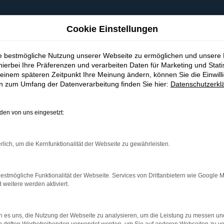
Cookie Einstellungen
ie bestmögliche Nutzung unserer Webseite zu ermöglichen und unsere
hierbei Ihre Präferenzen und verarbeiten Daten für Marketing und Stati
einem späteren Zeitpunkt Ihre Meinung ändern, können Sie die Einwillig
en zum Umfang der Datenverarbeitung finden Sie hier:
Datenschutzerkl
en von uns eingesetzt:
indung.
hine?
rlich, um die Kernfunktionalität der Webseite zu gewährleisten.
aden bestimmter Seiten verhindern. Funktioniert die Seite in e
estmögliche Funktionalität der Webseite. Services von Drittanbietern wie Google 
eitere werden aktiviert.
 zu beheben.
bssystem auf dem neuesten Stand sind.
 es uns, die Nutzung der Webseite zu analysieren, um die Leistung zu messen u
ko, sondern kann auch dazu führen, dass bestimmte Funktionen nic