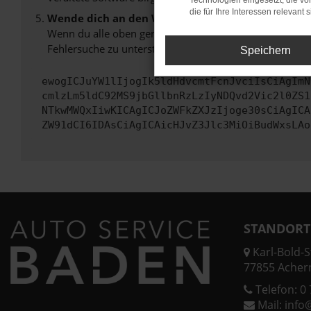
Technologien eingesetzt, die v
die für Ihre Interessen relevant s
Wende dich an den Webseitenbetreiber.
Wenn du alle oben genannten Schritte versucht hast, k
Fehlersuche zu unterstützen:
Speichern
ewogICJuYW1lIjogIk5ldHdvcmtFcnJvciIsCiAgImN
cmlzLm5ldC92MS9jbGllbnRzLzIyNDQvd2Vic2l0ZS1
NTkwMWQxIiwKICAgICJoZWFkZXJzIjoge30sCiAgICA
ZW91dCI6IDAsCiAgICAicHJvZ3Jlc3MiOiBudWxsLAo
STANDORT
Karl-Bold-St
77855 Acher
Telefon:
0 
Mail:
info