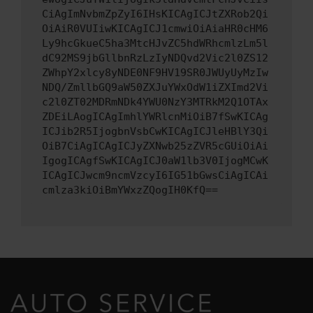
CiAgImNvbmZpZyI6IHsKICAgICJtZXRob2Qi
OiAiR0VUIiwKICAgICJ1cmwiOiAiaHR0cHM6
Ly9hcGkueC5ha3MtcHJvZC5hdWRhcmlzLm5l
dC92MS9jbGllbnRzLzIyNDQvd2Vic2l0ZS12
ZWhpY2xlcy8yNDE0NF9HV19SR0JWUyUyMzIw
NDQ/ZmllbGQ9aW50ZXJuYWxOdW1iZXImd2Vi
c2l0ZT02MDRmNDk4YWU0NzY3MTRkM2Q1OTAx
ZDEiLAogICAgImhlYWRlcnMiOiB7fSwKICAg
ICJib2R5IjogbnVsbCwKICAgICJleHBlY3Qi
OiB7CiAgICAgICJyZXNwb25zZVR5cGUiOiAi
IgogICAgfSwKICAgICJ0aW1lb3V0IjogMCwK
ICAgICJwcm9ncmVzcyI6IG51bGwsCiAgICAi
cmlza3kiOiBmYWxzZQogIH0KfQ==