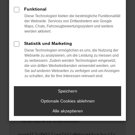
anderen Browser oder in einem privaten
Fenster?
Funktional
Starte dein Gerät neu.
Diese Technologien bieten die bestmögliche Funktionalität
der Webseite. Services von Drittanbietern wie Google
Das kann manchmal helfen, vorübergehende
Maps, Chats, Fahrzeugbewertungssystem und weitere
Probleme zu beheben.
werden aktiviert.
Stelle sicher, dass dein Browser und dein
Statistik und Marketing
Betriebssystem auf dem neuesten Stand
Diese Technologien ermöglichen es uns, die Nutzung der
sind.
Webseite zu analysieren, um die Leistung zu messen und
Veraltete Software birgt nicht nur ein
zu verbessern. Zudem werden Technologien eingesetzt,
Sicherheitsrisiko, sondern kann auch dazu
die von dritten Werbetreibenden verwendet werden, um
führen, dass bestimmte Funktionen nicht mehr
Sie auf anderen Webseiten zu verfolgen und um Anzeigen
zu schalten, die für Ihre Interessen relevant sind.
unterstützt werden.
Wende dich an den Webseitenbetreiber.
Speichern
Wenn du alle oben genannten Schritte versucht
hast, kontaktiere uns bitte. Wir werden
Optionale Cookies ablehnen
versuchen, das Problem zu beheben. Du kannst
Alle akzeptieren
uns diesen Text schicken, um uns bei der
Fehlersuche zu unterstützen:
ewogICJuYW1lIjogIk5ldHdvcmtFcnJvciIs