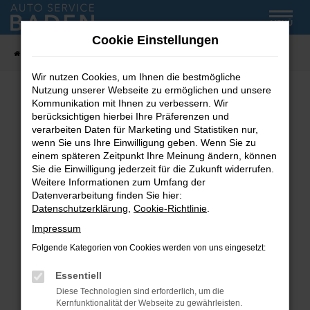
Zum
MENÜ
Hauptinhalt
Cookie Einstellungen
springen
Startseite
Fahrzeug-Showroom
Wir nutzen Cookies, um Ihnen die bestmögliche
Nutzung unserer Webseite zu ermöglichen und unsere
Kommunikation mit Ihnen zu verbessern. Wir
Fehler: Network Error
berücksichtigen hierbei Ihre Präferenzen und
verarbeiten Daten für Marketing und Statistiken nur,
wenn Sie uns Ihre Einwilligung geben. Wenn Sie zu
Beim Laden ist ein Fehler aufgetreten.
einem späteren Zeitpunkt Ihre Meinung ändern, können
Hier sind ein paar Tipps, die dir helfen können:
Sie die Einwilligung jederzeit für die Zukunft widerrufen.
Weitere Informationen zum Umfang der
Überprüfe deine Firewall und deine
Datenverarbeitung finden Sie hier:
Internetverbindung.
Datenschutzerklärung
,
Cookie-Richtlinie
.
Laden andere Webseiten, zum Beispiel deine
Impressum
Suchmaschine?
Folgende Kategorien von Cookies werden von uns eingesetzt:
Prüfe deine Browsererweiterungen.
Manche Erweiterungen, wie Werbeblocker,
Essentiell
können das Laden bestimmter Seiten
Diese Technologien sind erforderlich, um die
verhindern. Funktioniert die Seite in einem
Kernfunktionalität der Webseite zu gewährleisten.