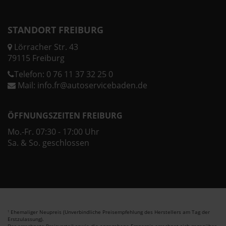
STANDORT FREIBURG
Lörracher Str. 43
79115 Freiburg
Telefon:
0 76 11 37 32 25 0
Mail:
info.fr@autoservicebaden.de
ÖFFNUNGSZEITEN FREIBURG
Mo.-Fr. 07:30 - 17:00 Uhr
Sa. & So. geschlossen
Ehemaliger Neupreis (Unverbindliche Preisempfehlung des Herstellers am Tag der
1
Erstzulassung).