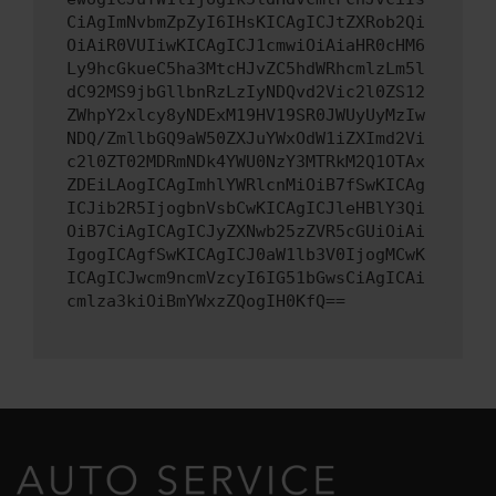
CiAgImNvbmZpZyI6IHsKICAgICJtZXRob2Qi
OiAiR0VUIiwKICAgICJ1cmwiOiAiaHR0cHM6
Ly9hcGkueC5ha3MtcHJvZC5hdWRhcmlzLm5l
dC92MS9jbGllbnRzLzIyNDQvd2Vic2l0ZS12
ZWhpY2xlcy8yNDExM19HV19SR0JWUyUyMzIw
NDQ/ZmllbGQ9aW50ZXJuYWxOdW1iZXImd2Vi
c2l0ZT02MDRmNDk4YWU0NzY3MTRkM2Q1OTAx
ZDEiLAogICAgImhlYWRlcnMiOiB7fSwKICAg
ICJib2R5IjogbnVsbCwKICAgICJleHBlY3Qi
OiB7CiAgICAgICJyZXNwb25zZVR5cGUiOiAi
IgogICAgfSwKICAgICJ0aW1lb3V0IjogMCwK
ICAgICJwcm9ncmVzcyI6IG51bGwsCiAgICAi
cmlza3kiOiBmYWxzZQogIH0KfQ==