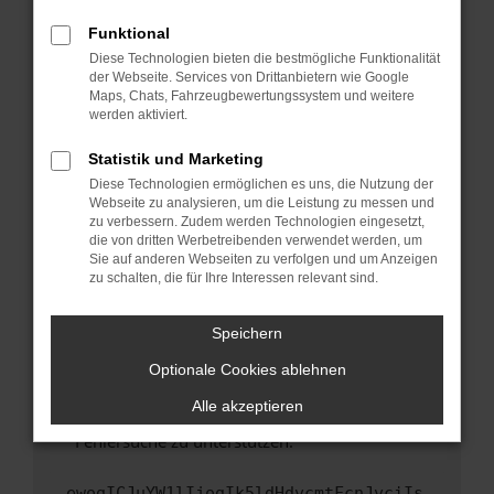
anderen Browser oder in einem privaten
Fenster?
Funktional
Starte dein Gerät neu.
Diese Technologien bieten die bestmögliche Funktionalität
der Webseite. Services von Drittanbietern wie Google
Das kann manchmal helfen, vorübergehende
Maps, Chats, Fahrzeugbewertungssystem und weitere
Probleme zu beheben.
werden aktiviert.
Stelle sicher, dass dein Browser und dein
Statistik und Marketing
Betriebssystem auf dem neuesten Stand
Diese Technologien ermöglichen es uns, die Nutzung der
sind.
Webseite zu analysieren, um die Leistung zu messen und
Veraltete Software birgt nicht nur ein
zu verbessern. Zudem werden Technologien eingesetzt,
Sicherheitsrisiko, sondern kann auch dazu
die von dritten Werbetreibenden verwendet werden, um
führen, dass bestimmte Funktionen nicht mehr
Sie auf anderen Webseiten zu verfolgen und um Anzeigen
zu schalten, die für Ihre Interessen relevant sind.
unterstützt werden.
Wende dich an den Webseitenbetreiber.
Speichern
Wenn du alle oben genannten Schritte versucht
hast, kontaktiere uns bitte. Wir werden
Optionale Cookies ablehnen
versuchen, das Problem zu beheben. Du kannst
Alle akzeptieren
uns diesen Text schicken, um uns bei der
Fehlersuche zu unterstützen:
ewogICJuYW1lIjogIk5ldHdvcmtFcnJvciIs