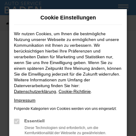
Zum
MENÜ
Hauptinhalt
Cookie Einstellungen
springen
Startseite
Fahrzeug-Showroom
Wir nutzen Cookies, um Ihnen die bestmögliche
Nutzung unserer Webseite zu ermöglichen und unsere
Kommunikation mit Ihnen zu verbessern. Wir
Fehler: Network Error
berücksichtigen hierbei Ihre Präferenzen und
verarbeiten Daten für Marketing und Statistiken nur,
wenn Sie uns Ihre Einwilligung geben. Wenn Sie zu
Beim Laden ist ein Fehler aufgetreten.
einem späteren Zeitpunkt Ihre Meinung ändern, können
Hier sind ein paar Tipps, die dir helfen können:
Sie die Einwilligung jederzeit für die Zukunft widerrufen.
Weitere Informationen zum Umfang der
Überprüfe deine Firewall und deine
Datenverarbeitung finden Sie hier:
Internetverbindung.
Datenschutzerklärung
,
Cookie-Richtlinie
.
Laden andere Webseiten, zum Beispiel deine
Impressum
Suchmaschine?
Folgende Kategorien von Cookies werden von uns eingesetzt:
Prüfe deine Browsererweiterungen.
Manche Erweiterungen, wie Werbeblocker,
Essentiell
können das Laden bestimmter Seiten
Diese Technologien sind erforderlich, um die
verhindern. Funktioniert die Seite in einem
Kernfunktionalität der Webseite zu gewährleisten.