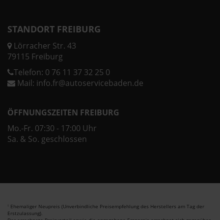
STANDORT FREIBURG
Lörracher Str. 43
79115 Freiburg
Telefon:
0 76 11 37 32 25 0
Mail:
info.fr@autoservicebaden.de
ÖFFNUNGSZEITEN FREIBURG
Mo.-Fr. 07:30 - 17:00 Uhr
Sa. & So. geschlossen
Ehemaliger Neupreis (Unverbindliche Preisempfehlung des Herstellers am Tag der
1
Erstzulassung).