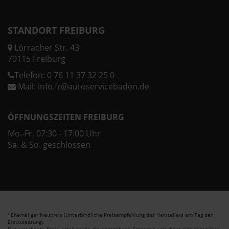
STANDORT FREIBURG
Lörracher Str. 43
79115 Freiburg
Telefon:
0 76 11 37 32 25 0
Mail:
info.fr@autoservicebaden.de
ÖFFNUNGSZEITEN FREIBURG
Mo.-Fr. 07:30 - 17:00 Uhr
Sa. & So. geschlossen
Ehemaliger Neupreis (Unverbindliche Preisempfehlung des Herstellers am Tag der
1
Erstzulassung).