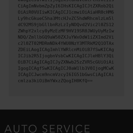
CiAgImNvbmZpZyI6IHsKICAgICJtZXRob2Qi
OiAiR0VUIiwKICAgICJ1cmwiOiAiaHR0cHM6
Ly9hcGkueC5ha3MtcHJvZC5hdWRhcmlzLm5l
dC92MS9jbGllbnRzLzIyNDQvd2Vic2l0ZS12
ZWhpY2xlcy8yMzEzMF9HV19SR0JWUyUyMzIw
NDQ/ZmllbGQ9aW50ZXJuYWxOdW1iZXImd2Vi
c2l0ZT02MDRmNDk4YWU0NzY3MTRkM2Q1OTAx
ZDEiLAogICAgImhlYWRlcnMiOiB7fSwKICAg
ICJib2R5IjogbnVsbCwKICAgICJleHBlY3Qi
OiB7CiAgICAgICJyZXNwb25zZVR5cGUiOiAi
IgogICAgfSwKICAgICJ0aW1lb3V0IjogMCwK
ICAgICJwcm9ncmVzcyI6IG51bGwsCiAgICAi
cmlza3kiOiBmYWxzZQogIH0KfQ==