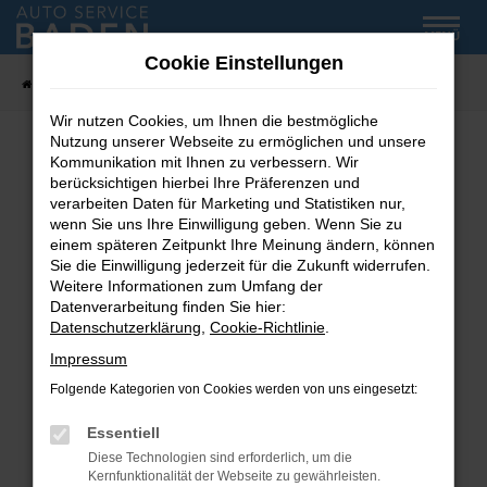
Zum
MENÜ
Hauptinhalt
Cookie Einstellungen
springen
Startseite
Fahrzeug-Showroom
Wir nutzen Cookies, um Ihnen die bestmögliche
Nutzung unserer Webseite zu ermöglichen und unsere
Kommunikation mit Ihnen zu verbessern. Wir
Fehler: Network Error
berücksichtigen hierbei Ihre Präferenzen und
verarbeiten Daten für Marketing und Statistiken nur,
wenn Sie uns Ihre Einwilligung geben. Wenn Sie zu
Beim Laden ist ein Fehler aufgetreten.
einem späteren Zeitpunkt Ihre Meinung ändern, können
Hier sind ein paar Tipps, die dir helfen können:
Sie die Einwilligung jederzeit für die Zukunft widerrufen.
Weitere Informationen zum Umfang der
Überprüfe deine Firewall und deine
Datenverarbeitung finden Sie hier:
Internetverbindung.
Datenschutzerklärung
,
Cookie-Richtlinie
.
Laden andere Webseiten, zum Beispiel deine
Impressum
Suchmaschine?
Folgende Kategorien von Cookies werden von uns eingesetzt:
Prüfe deine Browsererweiterungen.
Manche Erweiterungen, wie Werbeblocker,
Essentiell
können das Laden bestimmter Seiten
Diese Technologien sind erforderlich, um die
verhindern. Funktioniert die Seite in einem
Kernfunktionalität der Webseite zu gewährleisten.