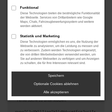
anderen Browser oder in einem privaten
Fenster?
Funktional
Starte dein Gerät neu.
Diese Technologien bieten die bestmögliche Funktionalität
der Webseite. Services von Drittanbietern wie Google
Das kann manchmal helfen, vorübergehende
Maps, Chats, Fahrzeugbewertungssystem und weitere
Probleme zu beheben.
werden aktiviert.
Stelle sicher, dass dein Browser und dein
Statistik und Marketing
Betriebssystem auf dem neuesten Stand
Diese Technologien ermöglichen es uns, die Nutzung der
sind.
Webseite zu analysieren, um die Leistung zu messen und
Veraltete Software birgt nicht nur ein
zu verbessern. Zudem werden Technologien eingesetzt,
Sicherheitsrisiko, sondern kann auch dazu
die von dritten Werbetreibenden verwendet werden, um
führen, dass bestimmte Funktionen nicht mehr
Sie auf anderen Webseiten zu verfolgen und um Anzeigen
zu schalten, die für Ihre Interessen relevant sind.
unterstützt werden.
Wende dich an den Webseitenbetreiber.
Speichern
Wenn du alle oben genannten Schritte versucht
hast, kontaktiere uns bitte. Wir werden
Optionale Cookies ablehnen
versuchen, das Problem zu beheben. Du kannst
Alle akzeptieren
uns diesen Text schicken, um uns bei der
Fehlersuche zu unterstützen:
ewogICJuYW1lIjogIk5ldHdvcmtFcnJvciIs