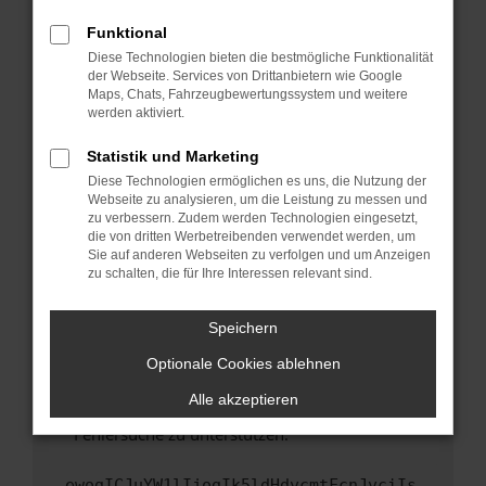
anderen Browser oder in einem privaten
Fenster?
Funktional
Starte dein Gerät neu.
Diese Technologien bieten die bestmögliche Funktionalität
der Webseite. Services von Drittanbietern wie Google
Das kann manchmal helfen, vorübergehende
Maps, Chats, Fahrzeugbewertungssystem und weitere
Probleme zu beheben.
werden aktiviert.
Stelle sicher, dass dein Browser und dein
Statistik und Marketing
Betriebssystem auf dem neuesten Stand
Diese Technologien ermöglichen es uns, die Nutzung der
sind.
Webseite zu analysieren, um die Leistung zu messen und
Veraltete Software birgt nicht nur ein
zu verbessern. Zudem werden Technologien eingesetzt,
Sicherheitsrisiko, sondern kann auch dazu
die von dritten Werbetreibenden verwendet werden, um
führen, dass bestimmte Funktionen nicht mehr
Sie auf anderen Webseiten zu verfolgen und um Anzeigen
zu schalten, die für Ihre Interessen relevant sind.
unterstützt werden.
Wende dich an den Webseitenbetreiber.
Speichern
Wenn du alle oben genannten Schritte versucht
hast, kontaktiere uns bitte. Wir werden
Optionale Cookies ablehnen
versuchen, das Problem zu beheben. Du kannst
Alle akzeptieren
uns diesen Text schicken, um uns bei der
Fehlersuche zu unterstützen:
ewogICJuYW1lIjogIk5ldHdvcmtFcnJvciIs