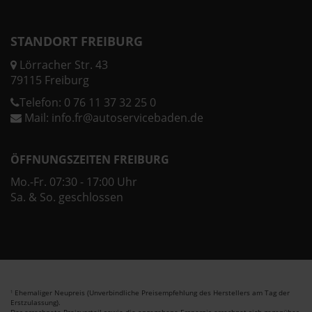
STANDORT FREIBURG
Lörracher Str. 43
79115 Freiburg
Telefon:
0 76 11 37 32 25 0
Mail:
info.fr@autoservicebaden.de
ÖFFNUNGSZEITEN FREIBURG
Mo.-Fr. 07:30 - 17:00 Uhr
Sa. & So. geschlossen
Ehemaliger Neupreis (Unverbindliche Preisempfehlung des Herstellers am Tag der
1
Erstzulassung).