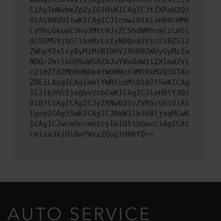
CiAgImNvbmZpZyI6IHsKICAgICJtZXRob2Qi
OiAiR0VUIiwKICAgICJ1cmwiOiAiaHR0cHM6
Ly9hcGkueC5ha3MtcHJvZC5hdWRhcmlzLm5l
dC92MS9jbGllbnRzLzIyNDQvd2Vic2l0ZS12
ZWhpY2xlcy8yMzMzN19HV19SR0JWUyUyMzIw
NDQ/ZmllbGQ9aW50ZXJuYWxOdW1iZXImd2Vi
c2l0ZT02MDRmNDk4YWU0NzY3MTRkM2Q1OTAx
ZDEiLAogICAgImhlYWRlcnMiOiB7fSwKICAg
ICJib2R5IjogbnVsbCwKICAgICJleHBlY3Qi
OiB7CiAgICAgICJyZXNwb25zZVR5cGUiOiAi
IgogICAgfSwKICAgICJ0aW1lb3V0IjogMCwK
ICAgICJwcm9ncmVzcyI6IG51bGwsCiAgICAi
cmlza3kiOiBmYWxzZQogIH0KfQ==