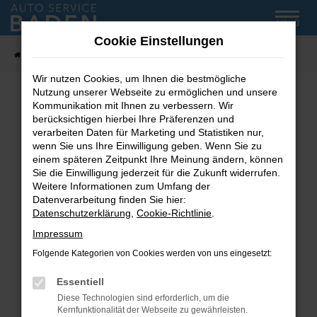
Zum
MENÜ
Hauptinhalt
Cookie Einstellungen
springen
Startseite
Fahrzeug-Showroom
Wir nutzen Cookies, um Ihnen die bestmögliche
Nutzung unserer Webseite zu ermöglichen und unsere
Kommunikation mit Ihnen zu verbessern. Wir
Fehler: Network Error
berücksichtigen hierbei Ihre Präferenzen und
verarbeiten Daten für Marketing und Statistiken nur,
wenn Sie uns Ihre Einwilligung geben. Wenn Sie zu
Beim Laden ist ein Fehler aufgetreten.
einem späteren Zeitpunkt Ihre Meinung ändern, können
Hier sind ein paar Tipps, die dir helfen können:
Sie die Einwilligung jederzeit für die Zukunft widerrufen.
Weitere Informationen zum Umfang der
Überprüfe deine Firewall und deine
Datenverarbeitung finden Sie hier:
Internetverbindung.
Datenschutzerklärung
,
Cookie-Richtlinie
.
Laden andere Webseiten, zum Beispiel deine
Impressum
Suchmaschine?
Folgende Kategorien von Cookies werden von uns eingesetzt:
Prüfe deine Browsererweiterungen.
Manche Erweiterungen, wie Werbeblocker,
Essentiell
können das Laden bestimmter Seiten
Diese Technologien sind erforderlich, um die
verhindern. Funktioniert die Seite in einem
Kernfunktionalität der Webseite zu gewährleisten.