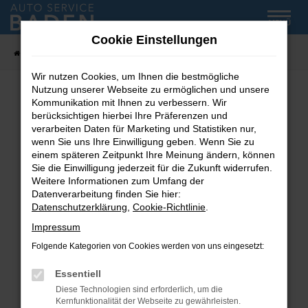
Zum
MENÜ
Hauptinhalt
Cookie Einstellungen
springen
Startseite
Fahrzeug-Showroom
Wir nutzen Cookies, um Ihnen die bestmögliche
Nutzung unserer Webseite zu ermöglichen und unsere
Kommunikation mit Ihnen zu verbessern. Wir
Fehler: Network Error
berücksichtigen hierbei Ihre Präferenzen und
verarbeiten Daten für Marketing und Statistiken nur,
wenn Sie uns Ihre Einwilligung geben. Wenn Sie zu
Beim Laden ist ein Fehler aufgetreten.
einem späteren Zeitpunkt Ihre Meinung ändern, können
Hier sind ein paar Tipps, die dir helfen können:
Sie die Einwilligung jederzeit für die Zukunft widerrufen.
Weitere Informationen zum Umfang der
Überprüfe deine Firewall und deine
Datenverarbeitung finden Sie hier:
Internetverbindung.
Datenschutzerklärung
,
Cookie-Richtlinie
.
Laden andere Webseiten, zum Beispiel deine
Impressum
Suchmaschine?
Folgende Kategorien von Cookies werden von uns eingesetzt:
Prüfe deine Browsererweiterungen.
Manche Erweiterungen, wie Werbeblocker,
Essentiell
können das Laden bestimmter Seiten
Diese Technologien sind erforderlich, um die
verhindern. Funktioniert die Seite in einem
Kernfunktionalität der Webseite zu gewährleisten.