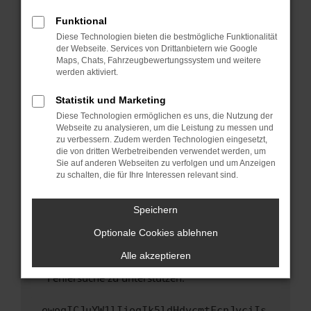
anderen Browser oder in einem privaten
Fenster?
Funktional
Starte dein Gerät neu.
Diese Technologien bieten die bestmögliche Funktionalität
der Webseite. Services von Drittanbietern wie Google
Das kann manchmal helfen, vorübergehende
Maps, Chats, Fahrzeugbewertungssystem und weitere
Probleme zu beheben.
werden aktiviert.
Stelle sicher, dass dein Browser und dein
Statistik und Marketing
Betriebssystem auf dem neuesten Stand
Diese Technologien ermöglichen es uns, die Nutzung der
sind.
Webseite zu analysieren, um die Leistung zu messen und
Veraltete Software birgt nicht nur ein
zu verbessern. Zudem werden Technologien eingesetzt,
Sicherheitsrisiko, sondern kann auch dazu
die von dritten Werbetreibenden verwendet werden, um
führen, dass bestimmte Funktionen nicht mehr
Sie auf anderen Webseiten zu verfolgen und um Anzeigen
zu schalten, die für Ihre Interessen relevant sind.
unterstützt werden.
Wende dich an den Webseitenbetreiber.
Speichern
Wenn du alle oben genannten Schritte versucht
hast, kontaktiere uns bitte. Wir werden
Optionale Cookies ablehnen
versuchen, das Problem zu beheben. Du kannst
Alle akzeptieren
uns diesen Text schicken, um uns bei der
Fehlersuche zu unterstützen:
ewogICJuYW1lIjogIk5ldHdvcmtFcnJvciIs