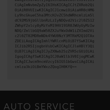
CiAgImNvbmZpZyI6IHsKICAgICJtZXRob2Qi
OiAiR0VUIiwKICAgICJ1cmwiOiAiaHR0cHM6
Ly9hcGkueC5ha3MtcHJvZC5hdWRhcmlzLm5l
dC92MS9jbGllbnRzLzIyNDQvd2Vic2l0ZS12
ZWhpY2xlcy8yMzYxM19HV19SR0JWUyUyMzIw
NDQ/ZmllbGQ9aW50ZXJuYWxOdW1iZXImd2Vi
c2l0ZT02MDRmNDk4YWU0NzY3MTRkM2Q1OTAx
ZDEiLAogICAgImhlYWRlcnMiOiB7fSwKICAg
ICJib2R5IjogbnVsbCwKICAgICJleHBlY3Qi
OiB7CiAgICAgICJyZXNwb25zZVR5cGUiOiAi
IgogICAgfSwKICAgICJ0aW1lb3V0IjogMCwK
ICAgICJwcm9ncmVzcyI6IG51bGwsCiAgICAi
cmlza3kiOiBmYWxzZQogIH0KfQ==