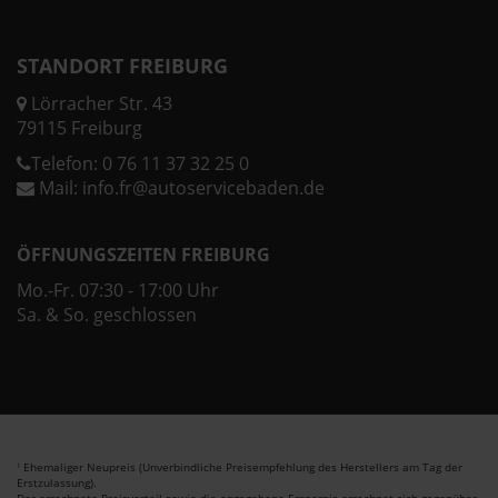
STANDORT FREIBURG
Lörracher Str. 43
79115 Freiburg
Telefon:
0 76 11 37 32 25 0
Mail:
info.fr@autoservicebaden.de
ÖFFNUNGSZEITEN FREIBURG
Mo.-Fr. 07:30 - 17:00 Uhr
Sa. & So. geschlossen
Ehemaliger Neupreis (Unverbindliche Preisempfehlung des Herstellers am Tag der
1
Erstzulassung).