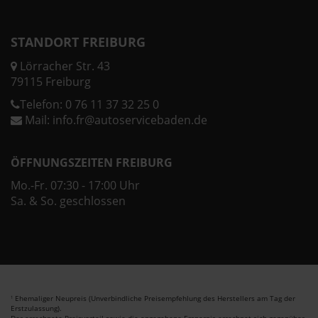
STANDORT FREIBURG
Lörracher Str. 43
79115 Freiburg
Telefon:
0 76 11 37 32 25 0
Mail:
info.fr@autoservicebaden.de
ÖFFNUNGSZEITEN FREIBURG
Mo.-Fr. 07:30 - 17:00 Uhr
Sa. & So. geschlossen
Ehemaliger Neupreis (Unverbindliche Preisempfehlung des Herstellers am Tag der
1
Erstzulassung).