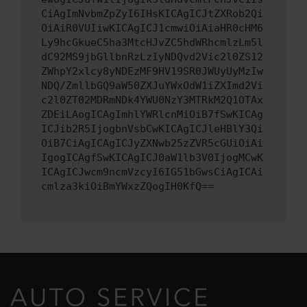
CiAgImNvbmZpZyI6IHsKICAgICJtZXRob2Qi
OiAiR0VUIiwKICAgICJ1cmwiOiAiaHR0cHM6
Ly9hcGkueC5ha3MtcHJvZC5hdWRhcmlzLm5l
dC92MS9jbGllbnRzLzIyNDQvd2Vic2l0ZS12
ZWhpY2xlcy8yNDEzMF9HV19SR0JWUyUyMzIw
NDQ/ZmllbGQ9aW50ZXJuYWxOdW1iZXImd2Vi
c2l0ZT02MDRmNDk4YWU0NzY3MTRkM2Q1OTAx
ZDEiLAogICAgImhlYWRlcnMiOiB7fSwKICAg
ICJib2R5IjogbnVsbCwKICAgICJleHBlY3Qi
OiB7CiAgICAgICJyZXNwb25zZVR5cGUiOiAi
IgogICAgfSwKICAgICJ0aW1lb3V0IjogMCwK
ICAgICJwcm9ncmVzcyI6IG51bGwsCiAgICAi
cmlza3kiOiBmYWxzZQogIH0KfQ==