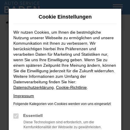
Zum
MENÜ
Hauptinhalt
Cookie Einstellungen
springen
Startseite
Fahrzeug-Showroom
Wir nutzen Cookies, um Ihnen die bestmögliche
Nutzung unserer Webseite zu ermöglichen und unsere
Kommunikation mit Ihnen zu verbessern. Wir
Fehler: Network Error
berücksichtigen hierbei Ihre Präferenzen und
verarbeiten Daten für Marketing und Statistiken nur,
wenn Sie uns Ihre Einwilligung geben. Wenn Sie zu
Beim Laden ist ein Fehler aufgetreten.
einem späteren Zeitpunkt Ihre Meinung ändern, können
Hier sind ein paar Tipps, die dir helfen können:
Sie die Einwilligung jederzeit für die Zukunft widerrufen.
Weitere Informationen zum Umfang der
Überprüfe deine Firewall und deine
Datenverarbeitung finden Sie hier:
Internetverbindung.
Datenschutzerklärung
,
Cookie-Richtlinie
.
Laden andere Webseiten, zum Beispiel deine
Impressum
Suchmaschine?
Folgende Kategorien von Cookies werden von uns eingesetzt:
Prüfe deine Browsererweiterungen.
Manche Erweiterungen, wie Werbeblocker,
Essentiell
können das Laden bestimmter Seiten
Diese Technologien sind erforderlich, um die
verhindern. Funktioniert die Seite in einem
Kernfunktionalität der Webseite zu gewährleisten.