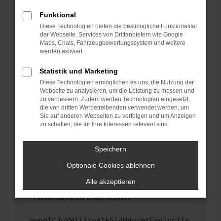
anderen Browser oder in einem privaten
Fenster?
Funktional
Starte dein Gerät neu.
Diese Technologien bieten die bestmögliche Funktionalität
der Webseite. Services von Drittanbietern wie Google
Das kann manchmal helfen, vorübergehende
Maps, Chats, Fahrzeugbewertungssystem und weitere
Probleme zu beheben.
werden aktiviert.
Stelle sicher, dass dein Browser und dein
Statistik und Marketing
Betriebssystem auf dem neuesten Stand
Diese Technologien ermöglichen es uns, die Nutzung der
sind.
Webseite zu analysieren, um die Leistung zu messen und
Veraltete Software birgt nicht nur ein
zu verbessern. Zudem werden Technologien eingesetzt,
Sicherheitsrisiko, sondern kann auch dazu
die von dritten Werbetreibenden verwendet werden, um
führen, dass bestimmte Funktionen nicht mehr
Sie auf anderen Webseiten zu verfolgen und um Anzeigen
zu schalten, die für Ihre Interessen relevant sind.
unterstützt werden.
Wende dich an den Webseitenbetreiber.
Speichern
Wenn du alle oben genannten Schritte versucht
hast, kontaktiere uns bitte. Wir werden
Optionale Cookies ablehnen
versuchen, das Problem zu beheben. Du kannst
Alle akzeptieren
uns diesen Text schicken, um uns bei der
Fehlersuche zu unterstützen:
ewogICJuYW1lIjogIk5ldHdvcmtFcnJvciIs