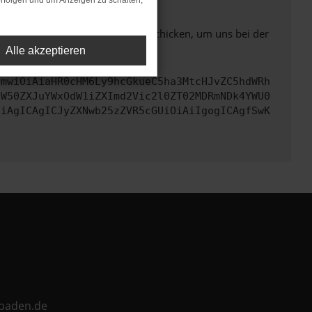
rfolgen und um Anzeigen zu schalten,
ben. Du kannst uns diesen Text schicken, um uns bei der
Alle akzeptieren
cmwiOiAiaHR0cHM6Ly9hcGkueC5ha3MtcHJvZC5hdWRh
aW50ZXJuYWxOdW1iZXImd2Vic2l0ZT02MDRmNDk4YWU0
CiAgICAgICJyZXNwb25zZVR5cGUiOiAiIgogICAgfSwK
ebaden.de