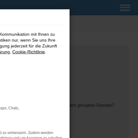
MENÜ
 Kommunikation mit Ihnen zu
stiken nur, wenn Sie uns Ihre
ung jederzeit für die Zukunft
ärung
,
Cookie-Richtlinie
.
inem anderen Browser oder in einem privaten Fenster?
Maps, Chats,
nd zu verbessern. Zudem werden
ht mehr unterstützt werden.