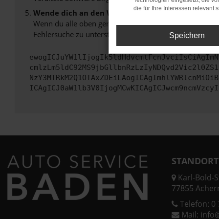
Technologien eingesetzt, die v
die für Ihre Interessen relevant s
Wende dich an den Webseitenbetreiber.
Wenn du alle oben genannten Schritte versucht hast, k
Fehlersuche zu unterstützen:
Speichern
ewogICJuYW1lIjogIk5ldHdvcmtFcnJvciIsCiAgImN
cmlzLm5ldC92MS9jbGllbnRzLzIyNDQvd2Vic2l0ZS1
NzY3MTRkM2Q1OTAxZDEiLAogICAgImhlYWRlcnMiOiB
ICAgICJ0aW1lb3V0IjogMCwKICAgICJwcm9ncmVzcyI
STANDORT
Karl-Bold-St
77855 Acher
Telefon:
0 
Mail:
info