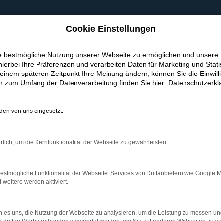
Cookie Einstellungen
ie bestmögliche Nutzung unserer Webseite zu ermöglichen und unsere
hierbei Ihre Präferenzen und verarbeiten Daten für Marketing und Stati
einem späteren Zeitpunkt Ihre Meinung ändern, können Sie die Einwillig
en zum Umfang der Datenverarbeitung finden Sie hier:
Datenschutzerkl
en von uns eingesetzt:
indung.
hine?
rlich, um die Kernfunktionalität der Webseite zu gewährleisten.
aden bestimmter Seiten verhindern. Funktioniert die Seite in e
estmögliche Funktionalität der Webseite. Services von Drittanbietern wie Google 
eitere werden aktiviert.
 zu beheben.
bssystem auf dem neuesten Stand sind.
 es uns, die Nutzung der Webseite zu analysieren, um die Leistung zu messen u
ko, sondern kann auch dazu führen, dass bestimmte Funktionen nic