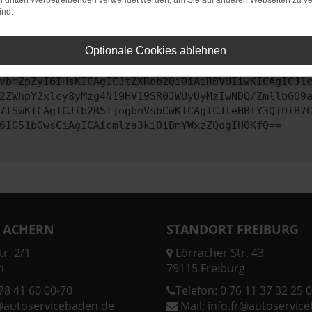
on dritten Werbetreibenden verwendet werden, um Sie auf anderen Webseiten zu ve
ind.
ontaktiere uns bitte. Wir werden versuchen, das Problem zu behe
Optionale Cookies ablehnen
vbmZpZyI6IHsKICAgICJtZXRob2QiOiAiR0VUIiwKICAgICJ1
2ZWhpY2xlcy8yMzg4N19HV19SR0JWUyUyMzIwNDQ/ZmllbGQ9
7fSwKICAgICJib2R5IjogbnVsbCwKICAgICJleHBlY3QiOiB7
6IG51bGwsCiAgICAicmlza3kiOiBmYWxzZQogIH0KfQ==
 ACHERN
STANDORT FREIBURG
r. 2/1
Lörracher Str. 43
n
79115 Freiburg
78 41 60 00-70
Telefon:
0 76 11 37 32 25 0
@autoservicebaden.de
Mail:
info.fr@autoservic