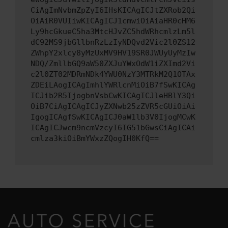
CiAgImNvbmZpZyI6IHsKICAgICJtZXRob2Qi
OiAiR0VUIiwKICAgICJ1cmwiOiAiaHR0cHM6
Ly9hcGkueC5ha3MtcHJvZC5hdWRhcmlzLm5l
dC92MS9jbGllbnRzLzIyNDQvd2Vic2l0ZS12
ZWhpY2xlcy8yMzUxMV9HV19SR0JWUyUyMzIw
NDQ/ZmllbGQ9aW50ZXJuYWxOdW1iZXImd2Vi
c2l0ZT02MDRmNDk4YWU0NzY3MTRkM2Q1OTAx
ZDEiLAogICAgImhlYWRlcnMiOiB7fSwKICAg
ICJib2R5IjogbnVsbCwKICAgICJleHBlY3Qi
OiB7CiAgICAgICJyZXNwb25zZVR5cGUiOiAi
IgogICAgfSwKICAgICJ0aW1lb3V0IjogMCwK
ICAgICJwcm9ncmVzcyI6IG51bGwsCiAgICAi
cmlza3kiOiBmYWxzZQogIH0KfQ==