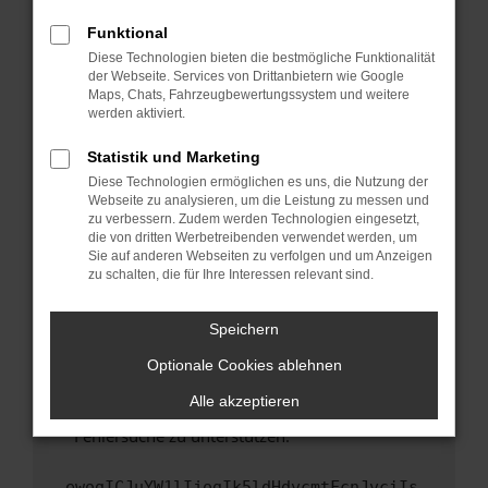
anderen Browser oder in einem privaten
Fenster?
Funktional
Starte dein Gerät neu.
Diese Technologien bieten die bestmögliche Funktionalität
der Webseite. Services von Drittanbietern wie Google
Das kann manchmal helfen, vorübergehende
Maps, Chats, Fahrzeugbewertungssystem und weitere
Probleme zu beheben.
werden aktiviert.
Stelle sicher, dass dein Browser und dein
Statistik und Marketing
Betriebssystem auf dem neuesten Stand
Diese Technologien ermöglichen es uns, die Nutzung der
sind.
Webseite zu analysieren, um die Leistung zu messen und
Veraltete Software birgt nicht nur ein
zu verbessern. Zudem werden Technologien eingesetzt,
Sicherheitsrisiko, sondern kann auch dazu
die von dritten Werbetreibenden verwendet werden, um
führen, dass bestimmte Funktionen nicht mehr
Sie auf anderen Webseiten zu verfolgen und um Anzeigen
zu schalten, die für Ihre Interessen relevant sind.
unterstützt werden.
Wende dich an den Webseitenbetreiber.
Speichern
Wenn du alle oben genannten Schritte versucht
hast, kontaktiere uns bitte. Wir werden
Optionale Cookies ablehnen
versuchen, das Problem zu beheben. Du kannst
Alle akzeptieren
uns diesen Text schicken, um uns bei der
Fehlersuche zu unterstützen:
ewogICJuYW1lIjogIk5ldHdvcmtFcnJvciIs