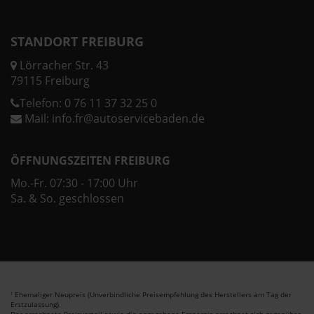
STANDORT FREIBURG
Lörracher Str. 43
79115 Freiburg
Telefon:
0 76 11 37 32 25 0
Mail:
info.fr@autoservicebaden.de
ÖFFNUNGSZEITEN FREIBURG
Mo.-Fr. 07:30 - 17:00 Uhr
Sa. & So. geschlossen
Ehemaliger Neupreis (Unverbindliche Preisempfehlung des Herstellers am Tag der
1
Erstzulassung).