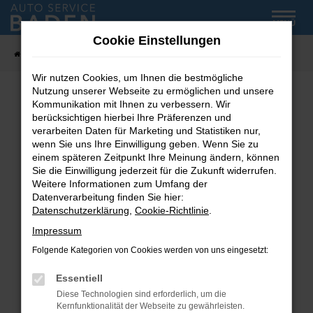
Zum
MENÜ
Hauptinhalt
Cookie Einstellungen
springen
Startseite
Fahrzeug-Showroom
Wir nutzen Cookies, um Ihnen die bestmögliche
Nutzung unserer Webseite zu ermöglichen und unsere
Kommunikation mit Ihnen zu verbessern. Wir
Fehler: Network Error
berücksichtigen hierbei Ihre Präferenzen und
verarbeiten Daten für Marketing und Statistiken nur,
wenn Sie uns Ihre Einwilligung geben. Wenn Sie zu
Beim Laden ist ein Fehler aufgetreten.
einem späteren Zeitpunkt Ihre Meinung ändern, können
Hier sind ein paar Tipps, die dir helfen können:
Sie die Einwilligung jederzeit für die Zukunft widerrufen.
Weitere Informationen zum Umfang der
Überprüfe deine Firewall und deine
Datenverarbeitung finden Sie hier:
Internetverbindung.
Datenschutzerklärung
,
Cookie-Richtlinie
.
Laden andere Webseiten, zum Beispiel deine
Impressum
Suchmaschine?
Folgende Kategorien von Cookies werden von uns eingesetzt:
Prüfe deine Browsererweiterungen.
Manche Erweiterungen, wie Werbeblocker,
Essentiell
können das Laden bestimmter Seiten
Diese Technologien sind erforderlich, um die
verhindern. Funktioniert die Seite in einem
Kernfunktionalität der Webseite zu gewährleisten.