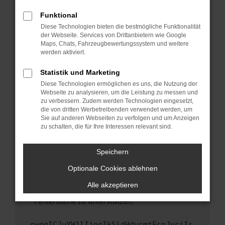
anderen Browser oder in einem privaten
Fenster?
Funktional
Starte dein Gerät neu.
Diese Technologien bieten die bestmögliche Funktionalität
der Webseite. Services von Drittanbietern wie Google
Das kann manchmal helfen, vorübergehende
Maps, Chats, Fahrzeugbewertungssystem und weitere
Probleme zu beheben.
werden aktiviert.
Stelle sicher, dass dein Browser und dein
Statistik und Marketing
Betriebssystem auf dem neuesten Stand
Diese Technologien ermöglichen es uns, die Nutzung der
sind.
Webseite zu analysieren, um die Leistung zu messen und
Veraltete Software birgt nicht nur ein
zu verbessern. Zudem werden Technologien eingesetzt,
Sicherheitsrisiko, sondern kann auch dazu
die von dritten Werbetreibenden verwendet werden, um
führen, dass bestimmte Funktionen nicht mehr
Sie auf anderen Webseiten zu verfolgen und um Anzeigen
zu schalten, die für Ihre Interessen relevant sind.
unterstützt werden.
Wende dich an den Webseitenbetreiber.
Speichern
Wenn du alle oben genannten Schritte versucht
hast, kontaktiere uns bitte. Wir werden
Optionale Cookies ablehnen
versuchen, das Problem zu beheben. Du kannst
Alle akzeptieren
uns diesen Text schicken, um uns bei der
Fehlersuche zu unterstützen:
ewogICJuYW1lIjogIk5ldHdvcmtFcnJvciIs