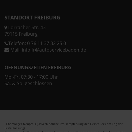
STANDORT FREIBURG
Lörracher Str. 43
79115 Freiburg
Telefon:
0 76 11 37 32 25 0
Mail:
info.fr@autoservicebaden.de
ÖFFNUNGSZEITEN FREIBURG
Mo.-Fr. 07:30 - 17:00 Uhr
Sa. & So. geschlossen
Ehemaliger Neupreis (Unverbindliche Preisempfehlung des Herstellers am Tag der
1
Erstzulassung).