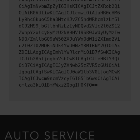
CiAgImNvbmZpZyI6IHsKICAgICJtZXRob2Qi
OiAiR0VUIiwKICAgICJ1cmwiOiAiaHR0cHM6
Ly9hcGkueC5ha3MtcHJvZC5hdWRhcmlzLm5l
dC92MS9jbGllbnRzLzIyNDQvd2Vic2l0ZS12
ZWhpY2xlcy8yMzU2NV9HV19SR0JWUyUyMzIw
NDQ/ZmllbGQ9aW50ZXJuYWxOdW1iZXImd2Vi
c2l0ZT02MDRmNDk4YWU0NzY3MTRkM2Q1OTAx
ZDEiLAogICAgImhlYWRlcnMiOiB7fSwKICAg
ICJib2R5IjogbnVsbCwKICAgICJleHBlY3Qi
OiB7CiAgICAgICJyZXNwb25zZVR5cGUiOiAi
IgogICAgfSwKICAgICJ0aW1lb3V0IjogMCwK
ICAgICJwcm9ncmVzcyI6IG51bGwsCiAgICAi
cmlza3kiOiBmYWxzZQogIH0KfQ==