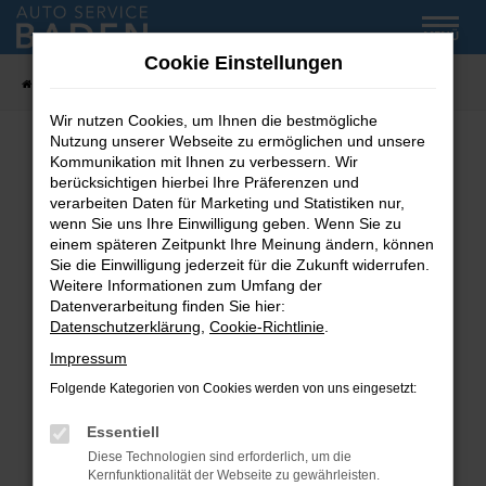
Zum
MENÜ
Hauptinhalt
Cookie Einstellungen
springen
Startseite
Fahrzeug-Showroom
Wir nutzen Cookies, um Ihnen die bestmögliche
Nutzung unserer Webseite zu ermöglichen und unsere
Kommunikation mit Ihnen zu verbessern. Wir
Fehler: Network Error
berücksichtigen hierbei Ihre Präferenzen und
verarbeiten Daten für Marketing und Statistiken nur,
wenn Sie uns Ihre Einwilligung geben. Wenn Sie zu
Beim Laden ist ein Fehler aufgetreten.
einem späteren Zeitpunkt Ihre Meinung ändern, können
Hier sind ein paar Tipps, die dir helfen können:
Sie die Einwilligung jederzeit für die Zukunft widerrufen.
Weitere Informationen zum Umfang der
Überprüfe deine Firewall und deine
Datenverarbeitung finden Sie hier:
Internetverbindung.
Datenschutzerklärung
,
Cookie-Richtlinie
.
Laden andere Webseiten, zum Beispiel deine
Impressum
Suchmaschine?
Folgende Kategorien von Cookies werden von uns eingesetzt:
Prüfe deine Browsererweiterungen.
Manche Erweiterungen, wie Werbeblocker,
Essentiell
können das Laden bestimmter Seiten
Diese Technologien sind erforderlich, um die
verhindern. Funktioniert die Seite in einem
Kernfunktionalität der Webseite zu gewährleisten.