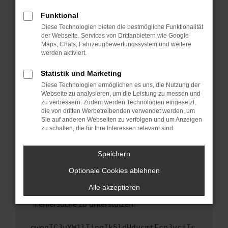
anderen Browser oder in einem privaten
Fenster?
Funktional
Starte dein Gerät neu.
Diese Technologien bieten die bestmögliche Funktionalität
der Webseite. Services von Drittanbietern wie Google
Das kann manchmal helfen, vorübergehende
Maps, Chats, Fahrzeugbewertungssystem und weitere
Probleme zu beheben.
werden aktiviert.
Stelle sicher, dass dein Browser und dein
Statistik und Marketing
Betriebssystem auf dem neuesten Stand
Diese Technologien ermöglichen es uns, die Nutzung der
sind.
Webseite zu analysieren, um die Leistung zu messen und
Veraltete Software birgt nicht nur ein
zu verbessern. Zudem werden Technologien eingesetzt,
Sicherheitsrisiko, sondern kann auch dazu
die von dritten Werbetreibenden verwendet werden, um
führen, dass bestimmte Funktionen nicht mehr
Sie auf anderen Webseiten zu verfolgen und um Anzeigen
zu schalten, die für Ihre Interessen relevant sind.
unterstützt werden.
Wende dich an den Webseitenbetreiber.
Speichern
Wenn du alle oben genannten Schritte versucht
hast, kontaktiere uns bitte. Wir werden
Optionale Cookies ablehnen
versuchen, das Problem zu beheben. Du kannst
Alle akzeptieren
uns diesen Text schicken, um uns bei der
Fehlersuche zu unterstützen:
ewogICJuYW1lIjogIk5ldHdvcmtFcnJvciIs