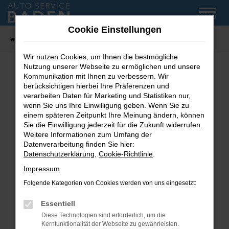
Zum
MENÜ
Hauptinhalt
Cookie Einstellungen
springen
Startseite
Fahrzeug-Showroom
Wir nutzen Cookies, um Ihnen die bestmögliche
Nutzung unserer Webseite zu ermöglichen und unsere
Kommunikation mit Ihnen zu verbessern. Wir
Fehler: Network Error
berücksichtigen hierbei Ihre Präferenzen und
verarbeiten Daten für Marketing und Statistiken nur,
wenn Sie uns Ihre Einwilligung geben. Wenn Sie zu
Beim Laden ist ein Fehler aufgetreten.
einem späteren Zeitpunkt Ihre Meinung ändern, können
Hier sind ein paar Tipps, die dir helfen können:
Sie die Einwilligung jederzeit für die Zukunft widerrufen.
Weitere Informationen zum Umfang der
Überprüfe deine Firewall und deine
Datenverarbeitung finden Sie hier:
Internetverbindung.
Datenschutzerklärung
,
Cookie-Richtlinie
.
Laden andere Webseiten, zum Beispiel deine
Impressum
Suchmaschine?
Folgende Kategorien von Cookies werden von uns eingesetzt:
Prüfe deine Browsererweiterungen.
Manche Erweiterungen, wie Werbeblocker,
Essentiell
können das Laden bestimmter Seiten
Diese Technologien sind erforderlich, um die
verhindern. Funktioniert die Seite in einem
Kernfunktionalität der Webseite zu gewährleisten.