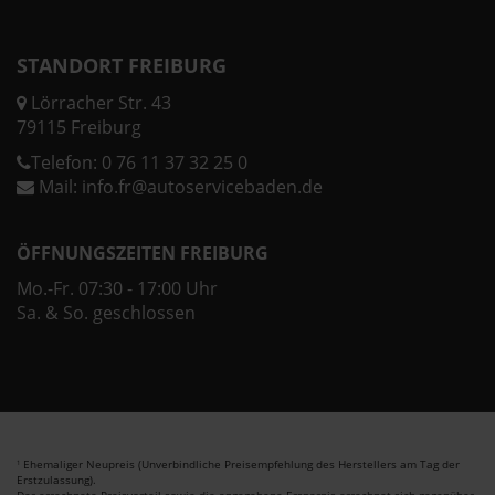
STANDORT FREIBURG
Lörracher Str. 43
79115 Freiburg
Telefon:
0 76 11 37 32 25 0
Mail:
info.fr@autoservicebaden.de
ÖFFNUNGSZEITEN FREIBURG
Mo.-Fr. 07:30 - 17:00 Uhr
Sa. & So. geschlossen
Ehemaliger Neupreis (Unverbindliche Preisempfehlung des Herstellers am Tag der
1
Erstzulassung).