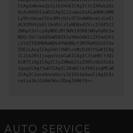
CiAgImNvbmZpZyI6IHsKICAgICJtZXRob2Qi
OiAiR0VUIiwKICAgICJ1cmwiOiAiaHR0cHM6
Ly9hcGkueC5ha3MtcHJvZC5hdWRhcmlzLm5l
dC92MS9jbGllbnRzLzIyNDQvd2Vic2l0ZS12
ZWhpY2xlcy8yNDEzMl9HV19SR0JWUyUyMzIw
NDQ/ZmllbGQ9aW50ZXJuYWxOdW1iZXImd2Vi
c2l0ZT02MDRmNDk4YWU0NzY3MTRkM2Q1OTAx
ZDEiLAogICAgImhlYWRlcnMiOiB7fSwKICAg
ICJib2R5IjogbnVsbCwKICAgICJleHBlY3Qi
OiB7CiAgICAgICJyZXNwb25zZVR5cGUiOiAi
IgogICAgfSwKICAgICJ0aW1lb3V0IjogMCwK
ICAgICJwcm9ncmVzcyI6IG51bGwsCiAgICAi
cmlza3kiOiBmYWxzZQogIH0KfQ==