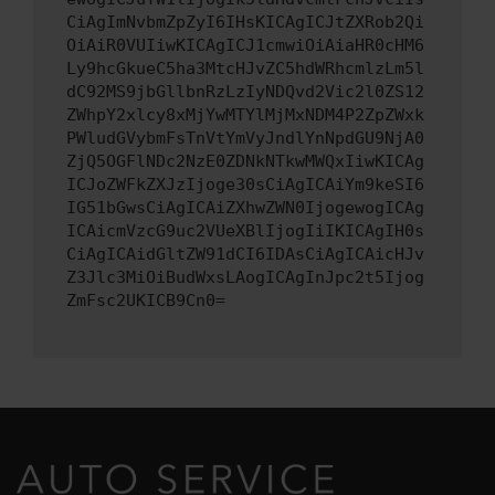
CiAgImNvbmZpZyI6IHsKICAgICJtZXRob2Qi
OiAiR0VUIiwKICAgICJ1cmwiOiAiaHR0cHM6
Ly9hcGkueC5ha3MtcHJvZC5hdWRhcmlzLm5l
dC92MS9jbGllbnRzLzIyNDQvd2Vic2l0ZS12
ZWhpY2xlcy8xMjYwMTYlMjMxNDM4P2ZpZWxk
PWludGVybmFsTnVtYmVyJndlYnNpdGU9NjA0
ZjQ5OGFlNDc2NzE0ZDNkNTkwMWQxIiwKICAg
ICJoZWFkZXJzIjoge30sCiAgICAiYm9keSI6
IG51bGwsCiAgICAiZXhwZWN0IjogewogICAg
ICAicmVzcG9uc2VUeXBlIjogIiIKICAgIH0s
CiAgICAidGltZW91dCI6IDAsCiAgICAicHJv
Z3Jlc3MiOiBudWxsLAogICAgInJpc2t5Ijog
ZmFsc2UKICB9Cn0=