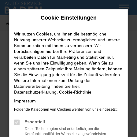
Zum
MENÜ
Hauptinhalt
Cookie Einstellungen
springen
Startseite
Fahrzeug-Showroom
Wir nutzen Cookies, um Ihnen die bestmögliche
Nutzung unserer Webseite zu ermöglichen und unsere
Kommunikation mit Ihnen zu verbessern. Wir
Fehler: Network Error
berücksichtigen hierbei Ihre Präferenzen und
verarbeiten Daten für Marketing und Statistiken nur,
wenn Sie uns Ihre Einwilligung geben. Wenn Sie zu
Beim Laden ist ein Fehler aufgetreten.
einem späteren Zeitpunkt Ihre Meinung ändern, können
Hier sind ein paar Tipps, die dir helfen können:
Sie die Einwilligung jederzeit für die Zukunft widerrufen.
Weitere Informationen zum Umfang der
Überprüfe deine Firewall und deine
Datenverarbeitung finden Sie hier:
Internetverbindung.
Datenschutzerklärung
,
Cookie-Richtlinie
.
Laden andere Webseiten, zum Beispiel deine
Impressum
Suchmaschine?
Folgende Kategorien von Cookies werden von uns eingesetzt:
Prüfe deine Browsererweiterungen.
Manche Erweiterungen, wie Werbeblocker,
Essentiell
können das Laden bestimmter Seiten
Diese Technologien sind erforderlich, um die
verhindern. Funktioniert die Seite in einem
Kernfunktionalität der Webseite zu gewährleisten.