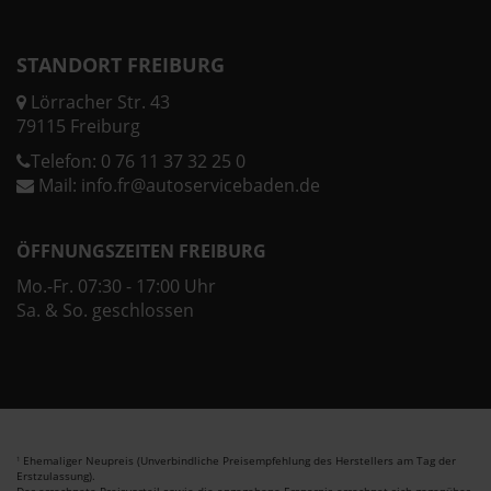
STANDORT FREIBURG
Lörracher Str. 43
79115 Freiburg
Telefon:
0 76 11 37 32 25 0
Mail:
info.fr@autoservicebaden.de
ÖFFNUNGSZEITEN FREIBURG
Mo.-Fr. 07:30 - 17:00 Uhr
Sa. & So. geschlossen
Ehemaliger Neupreis (Unverbindliche Preisempfehlung des Herstellers am Tag der
1
Erstzulassung).