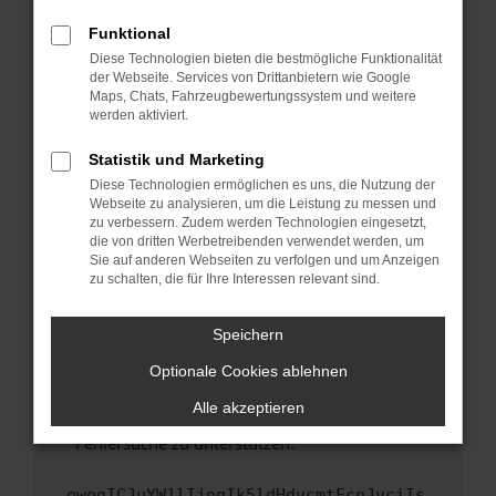
anderen Browser oder in einem privaten
Fenster?
Funktional
Starte dein Gerät neu.
Diese Technologien bieten die bestmögliche Funktionalität
der Webseite. Services von Drittanbietern wie Google
Das kann manchmal helfen, vorübergehende
Maps, Chats, Fahrzeugbewertungssystem und weitere
Probleme zu beheben.
werden aktiviert.
Stelle sicher, dass dein Browser und dein
Statistik und Marketing
Betriebssystem auf dem neuesten Stand
Diese Technologien ermöglichen es uns, die Nutzung der
sind.
Webseite zu analysieren, um die Leistung zu messen und
Veraltete Software birgt nicht nur ein
zu verbessern. Zudem werden Technologien eingesetzt,
Sicherheitsrisiko, sondern kann auch dazu
die von dritten Werbetreibenden verwendet werden, um
führen, dass bestimmte Funktionen nicht mehr
Sie auf anderen Webseiten zu verfolgen und um Anzeigen
zu schalten, die für Ihre Interessen relevant sind.
unterstützt werden.
Wende dich an den Webseitenbetreiber.
Speichern
Wenn du alle oben genannten Schritte versucht
hast, kontaktiere uns bitte. Wir werden
Optionale Cookies ablehnen
versuchen, das Problem zu beheben. Du kannst
Alle akzeptieren
uns diesen Text schicken, um uns bei der
Fehlersuche zu unterstützen:
ewogICJuYW1lIjogIk5ldHdvcmtFcnJvciIs