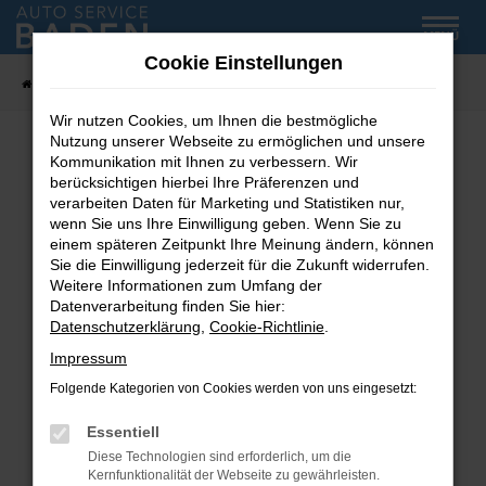
Zum
MENÜ
Hauptinhalt
Cookie Einstellungen
springen
Startseite
Fahrzeug-Showroom
Wir nutzen Cookies, um Ihnen die bestmögliche
Nutzung unserer Webseite zu ermöglichen und unsere
Kommunikation mit Ihnen zu verbessern. Wir
Fehler: Network Error
berücksichtigen hierbei Ihre Präferenzen und
verarbeiten Daten für Marketing und Statistiken nur,
wenn Sie uns Ihre Einwilligung geben. Wenn Sie zu
Beim Laden ist ein Fehler aufgetreten.
einem späteren Zeitpunkt Ihre Meinung ändern, können
Hier sind ein paar Tipps, die dir helfen können:
Sie die Einwilligung jederzeit für die Zukunft widerrufen.
Weitere Informationen zum Umfang der
Überprüfe deine Firewall und deine
Datenverarbeitung finden Sie hier:
Internetverbindung.
Datenschutzerklärung
,
Cookie-Richtlinie
.
Laden andere Webseiten, zum Beispiel deine
Impressum
Suchmaschine?
Folgende Kategorien von Cookies werden von uns eingesetzt:
Prüfe deine Browsererweiterungen.
Manche Erweiterungen, wie Werbeblocker,
Essentiell
können das Laden bestimmter Seiten
Diese Technologien sind erforderlich, um die
verhindern. Funktioniert die Seite in einem
Kernfunktionalität der Webseite zu gewährleisten.