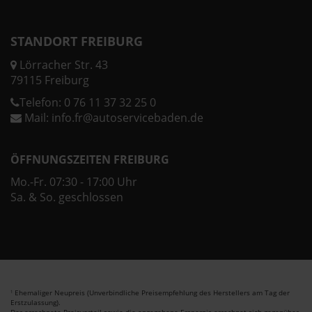
STANDORT FREIBURG
Lörracher Str. 43
79115 Freiburg
Telefon:
0 76 11 37 32 25 0
Mail:
info.fr@autoservicebaden.de
ÖFFNUNGSZEITEN FREIBURG
Mo.-Fr. 07:30 - 17:00 Uhr
Sa. & So. geschlossen
Ehemaliger Neupreis (Unverbindliche Preisempfehlung des Herstellers am Tag der
1
Erstzulassung).