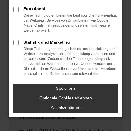
anderen Browser oder in einem privaten
Fenster?
Funktional
Starte dein Gerät neu.
Diese Technologien bieten die bestmögliche Funktionalität
der Webseite. Services von Drittanbietern wie Google
Das kann manchmal helfen, vorübergehende
Maps, Chats, Fahrzeugbewertungssystem und weitere
Probleme zu beheben.
werden aktiviert.
Stelle sicher, dass dein Browser und dein
Statistik und Marketing
Betriebssystem auf dem neuesten Stand
Diese Technologien ermöglichen es uns, die Nutzung der
sind.
Webseite zu analysieren, um die Leistung zu messen und
Veraltete Software birgt nicht nur ein
zu verbessern. Zudem werden Technologien eingesetzt,
Sicherheitsrisiko, sondern kann auch dazu
die von dritten Werbetreibenden verwendet werden, um
führen, dass bestimmte Funktionen nicht mehr
Sie auf anderen Webseiten zu verfolgen und um Anzeigen
zu schalten, die für Ihre Interessen relevant sind.
unterstützt werden.
Wende dich an den Webseitenbetreiber.
Speichern
Wenn du alle oben genannten Schritte versucht
hast, kontaktiere uns bitte. Wir werden
Optionale Cookies ablehnen
versuchen, das Problem zu beheben. Du kannst
Alle akzeptieren
uns diesen Text schicken, um uns bei der
Fehlersuche zu unterstützen:
ewogICJuYW1lIjogIk5ldHdvcmtFcnJvciIs