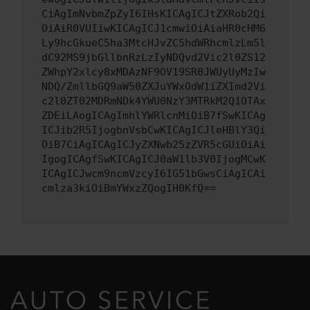
CiAgImNvbmZpZyI6IHsKICAgICJtZXRob2Qi
OiAiR0VUIiwKICAgICJ1cmwiOiAiaHR0cHM6
Ly9hcGkueC5ha3MtcHJvZC5hdWRhcmlzLm5l
dC92MS9jbGllbnRzLzIyNDQvd2Vic2l0ZS12
ZWhpY2xlcy8xMDAzNF9OV19SR0JWUyUyMzIw
NDQ/ZmllbGQ9aW50ZXJuYWxOdW1iZXImd2Vi
c2l0ZT02MDRmNDk4YWU0NzY3MTRkM2Q1OTAx
ZDEiLAogICAgImhlYWRlcnMiOiB7fSwKICAg
ICJib2R5IjogbnVsbCwKICAgICJleHBlY3Qi
OiB7CiAgICAgICJyZXNwb25zZVR5cGUiOiAi
IgogICAgfSwKICAgICJ0aW1lb3V0IjogMCwK
ICAgICJwcm9ncmVzcyI6IG51bGwsCiAgICAi
cmlza3kiOiBmYWxzZQogIH0KfQ==