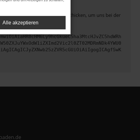
rfolgen und um Anzeigen zu schalten,
ben. Du kannst uns diesen Text schicken, um uns bei der
Alle akzeptieren
cmwiOiAiaHR0cHM6Ly9hcGkueC5ha3MtcHJvZC5hdWRh
aW50ZXJuYWxOdW1iZXImd2Vic2l0ZT02MDRmNDk4YWU0
CiAgICAgICJyZXNwb25zZVR5cGUiOiAiIgogICAgfSwK
ebaden.de