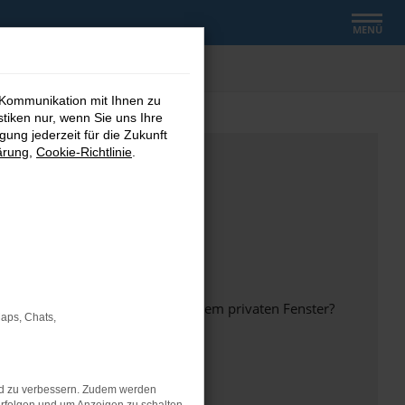
MENÜ
 Kommunikation mit Ihnen zu
stiken nur, wenn Sie uns Ihre
ung jederzeit für die Zukunft
ärung
,
Cookie-Richtlinie
.
inem anderen Browser oder in einem privaten Fenster?
Maps, Chats,
nd zu verbessern. Zudem werden
ht mehr unterstützt werden.