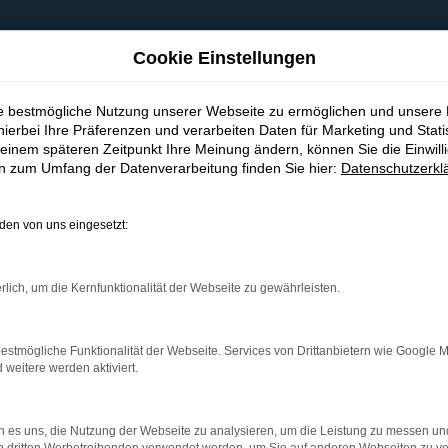
Cookie Einstellungen
ie bestmögliche Nutzung unserer Webseite zu ermöglichen und unsere
hierbei Ihre Präferenzen und verarbeiten Daten für Marketing und Stati
einem späteren Zeitpunkt Ihre Meinung ändern, können Sie die Einwillig
en zum Umfang der Datenverarbeitung finden Sie hier:
Datenschutzerkl
en von uns eingesetzt:
indung.
hine?
rlich, um die Kernfunktionalität der Webseite zu gewährleisten.
aden bestimmter Seiten verhindern. Funktioniert die Seite in e
estmögliche Funktionalität der Webseite. Services von Drittanbietern wie Google 
eitere werden aktiviert.
 zu beheben.
bssystem auf dem neuesten Stand sind.
 es uns, die Nutzung der Webseite zu analysieren, um die Leistung zu messen u
ko, sondern kann auch dazu führen, dass bestimmte Funktionen nic