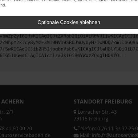
on dritten Werbetreibenden verwendet werden, um Sie auf anderen Webseiten zu ve
ind.
ontaktiere uns bitte. Wir werden versuchen, das Problem zu behe
Optionale Cookies ablehnen
vbmZpZyI6IHsKICAgICJtZXRob2QiOiAiR0VUIiwKICAgICJ1
2ZWhpY2xlcy8yMzE3M19HV19SR0JWUyUyMzIwNDQ/ZmllbGQ9
7fSwKICAgICJib2R5IjogbnVsbCwKICAgICJleHBlY3QiOiB7
6IG51bGwsCiAgICAicmlza3kiOiBmYWxzZQogIH0KfQ==
 ACHERN
STANDORT FREIBURG
r. 2/1
Lörracher Str. 43
n
79115 Freiburg
78 41 60 00-70
Telefon:
0 76 11 37 32 25 0
@autoservicebaden.de
Mail:
info.fr@autoservic