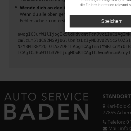
Technologien eingesetzt, die v
die für Ihre Interessen relevant s
Wende dich an den Webseitenbetreiber.
Wenn du alle oben genannten Schritte versucht hast, k
Fehlersuche zu unterstützen:
Speichern
ewogICJuYW1lIjogIk5ldHdvcmtFcnJvciIsCiAgImN
cmlzLm5ldC92MS9jbGllbnRzLzIyNDQvd2Vic2l0ZS1
NzY3MTRkM2Q1OTAxZDEiLAogICAgImhlYWRlcnMiOiB
ICAgICJ0aW1lb3V0IjogMCwKICAgICJwcm9ncmVzcyI
STANDORT
Karl-Bold-St
77855 Acher
Telefon:
0 
Mail:
info