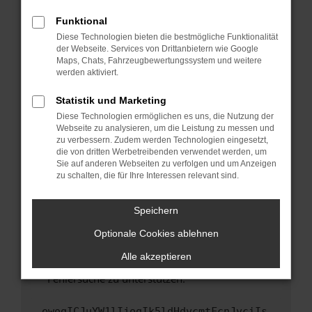
anderen Browser oder in einem privaten
Fenster?
Funktional
Starte dein Gerät neu.
Diese Technologien bieten die bestmögliche Funktionalität
der Webseite. Services von Drittanbietern wie Google
Das kann manchmal helfen, vorübergehende
Maps, Chats, Fahrzeugbewertungssystem und weitere
Probleme zu beheben.
werden aktiviert.
Stelle sicher, dass dein Browser und dein
Statistik und Marketing
Betriebssystem auf dem neuesten Stand
Diese Technologien ermöglichen es uns, die Nutzung der
sind.
Webseite zu analysieren, um die Leistung zu messen und
Veraltete Software birgt nicht nur ein
zu verbessern. Zudem werden Technologien eingesetzt,
Sicherheitsrisiko, sondern kann auch dazu
die von dritten Werbetreibenden verwendet werden, um
führen, dass bestimmte Funktionen nicht mehr
Sie auf anderen Webseiten zu verfolgen und um Anzeigen
zu schalten, die für Ihre Interessen relevant sind.
unterstützt werden.
Wende dich an den Webseitenbetreiber.
Speichern
Wenn du alle oben genannten Schritte versucht
hast, kontaktiere uns bitte. Wir werden
Optionale Cookies ablehnen
versuchen, das Problem zu beheben. Du kannst
Alle akzeptieren
uns diesen Text schicken, um uns bei der
Fehlersuche zu unterstützen:
ewogICJuYW1lIjogIk5ldHdvcmtFcnJvciIs