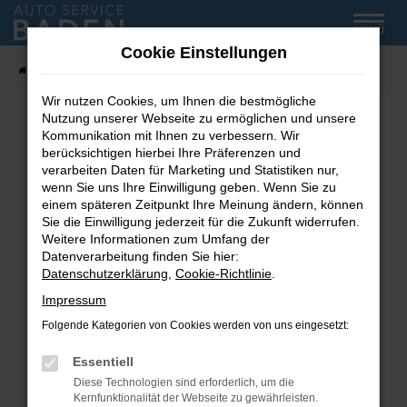
Zum
MENÜ
Hauptinhalt
Cookie Einstellungen
springen
Startseite
Fahrzeug-Showroom
Wir nutzen Cookies, um Ihnen die bestmögliche
Nutzung unserer Webseite zu ermöglichen und unsere
Kommunikation mit Ihnen zu verbessern. Wir
Fehler: Network Error
berücksichtigen hierbei Ihre Präferenzen und
verarbeiten Daten für Marketing und Statistiken nur,
wenn Sie uns Ihre Einwilligung geben. Wenn Sie zu
Beim Laden ist ein Fehler aufgetreten.
einem späteren Zeitpunkt Ihre Meinung ändern, können
Hier sind ein paar Tipps, die dir helfen können:
Sie die Einwilligung jederzeit für die Zukunft widerrufen.
Weitere Informationen zum Umfang der
Überprüfe deine Firewall und deine
Datenverarbeitung finden Sie hier:
Internetverbindung.
Datenschutzerklärung
,
Cookie-Richtlinie
.
Laden andere Webseiten, zum Beispiel deine
Impressum
Suchmaschine?
Folgende Kategorien von Cookies werden von uns eingesetzt:
Prüfe deine Browsererweiterungen.
Manche Erweiterungen, wie Werbeblocker,
Essentiell
können das Laden bestimmter Seiten
Diese Technologien sind erforderlich, um die
verhindern. Funktioniert die Seite in einem
Kernfunktionalität der Webseite zu gewährleisten.