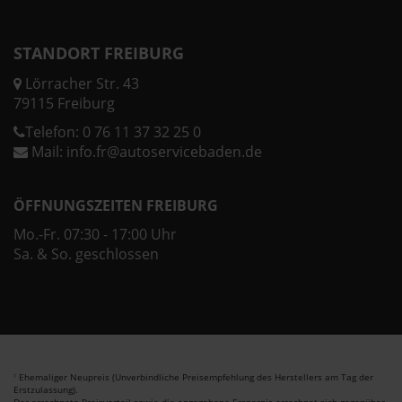
STANDORT FREIBURG
Lörracher Str. 43
79115 Freiburg
Telefon:
0 76 11 37 32 25 0
Mail:
info.fr@autoservicebaden.de
ÖFFNUNGSZEITEN FREIBURG
Mo.-Fr. 07:30 - 17:00 Uhr
Sa. & So. geschlossen
Ehemaliger Neupreis (Unverbindliche Preisempfehlung des Herstellers am Tag der
1
Erstzulassung).