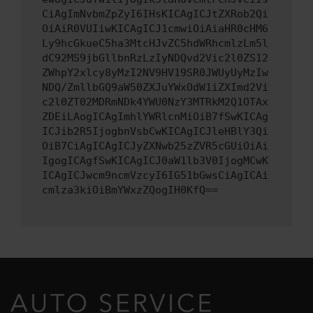
CiAgImNvbmZpZyI6IHsKICAgICJtZXRob2Qi
OiAiR0VUIiwKICAgICJ1cmwiOiAiaHR0cHM6
Ly9hcGkueC5ha3MtcHJvZC5hdWRhcmlzLm5l
dC92MS9jbGllbnRzLzIyNDQvd2Vic2l0ZS12
ZWhpY2xlcy8yMzI2NV9HV19SR0JWUyUyMzIw
NDQ/ZmllbGQ9aW50ZXJuYWxOdW1iZXImd2Vi
c2l0ZT02MDRmNDk4YWU0NzY3MTRkM2Q1OTAx
ZDEiLAogICAgImhlYWRlcnMiOiB7fSwKICAg
ICJib2R5IjogbnVsbCwKICAgICJleHBlY3Qi
OiB7CiAgICAgICJyZXNwb25zZVR5cGUiOiAi
IgogICAgfSwKICAgICJ0aW1lb3V0IjogMCwK
ICAgICJwcm9ncmVzcyI6IG51bGwsCiAgICAi
cmlza3kiOiBmYWxzZQogIH0KfQ==