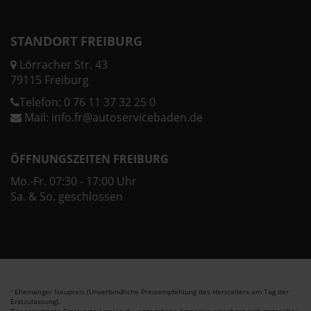
STANDORT FREIBURG
Lörracher Str. 43
79115 Freiburg
Telefon:
0 76 11 37 32 25 0
Mail:
info.fr@autoservicebaden.de
ÖFFNUNGSZEITEN FREIBURG
Mo.-Fr. 07:30 - 17:00 Uhr
Sa. & So. geschlossen
Ehemaliger Neupreis (Unverbindliche Preisempfehlung des Herstellers am Tag der
1
Erstzulassung).