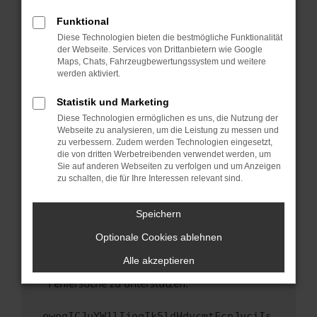
anderen Browser oder in einem privaten
Fenster?
Funktional
Starte dein Gerät neu.
Diese Technologien bieten die bestmögliche Funktionalität
der Webseite. Services von Drittanbietern wie Google
Das kann manchmal helfen, vorübergehende
Maps, Chats, Fahrzeugbewertungssystem und weitere
Probleme zu beheben.
werden aktiviert.
Stelle sicher, dass dein Browser und dein
Statistik und Marketing
Betriebssystem auf dem neuesten Stand
Diese Technologien ermöglichen es uns, die Nutzung der
sind.
Webseite zu analysieren, um die Leistung zu messen und
Veraltete Software birgt nicht nur ein
zu verbessern. Zudem werden Technologien eingesetzt,
Sicherheitsrisiko, sondern kann auch dazu
die von dritten Werbetreibenden verwendet werden, um
führen, dass bestimmte Funktionen nicht mehr
Sie auf anderen Webseiten zu verfolgen und um Anzeigen
zu schalten, die für Ihre Interessen relevant sind.
unterstützt werden.
Wende dich an den Webseitenbetreiber.
Speichern
Wenn du alle oben genannten Schritte versucht
hast, kontaktiere uns bitte. Wir werden
Optionale Cookies ablehnen
versuchen, das Problem zu beheben. Du kannst
Alle akzeptieren
uns diesen Text schicken, um uns bei der
Fehlersuche zu unterstützen:
ewogICJuYW1lIjogIk5ldHdvcmtFcnJvciIs