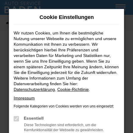
Zum
MENÜ
Hauptinhalt
Cookie Einstellungen
springen
Startseite
Fahrzeug-Showroom
Wir nutzen Cookies, um Ihnen die bestmögliche
Nutzung unserer Webseite zu ermöglichen und unsere
Kommunikation mit Ihnen zu verbessern. Wir
Fehler: Network Error
berücksichtigen hierbei Ihre Präferenzen und
verarbeiten Daten für Marketing und Statistiken nur,
wenn Sie uns Ihre Einwilligung geben. Wenn Sie zu
Beim Laden ist ein Fehler aufgetreten.
einem späteren Zeitpunkt Ihre Meinung ändern, können
Hier sind ein paar Tipps, die dir helfen können:
Sie die Einwilligung jederzeit für die Zukunft widerrufen.
Weitere Informationen zum Umfang der
Überprüfe deine Firewall und deine
Datenverarbeitung finden Sie hier:
Internetverbindung.
Datenschutzerklärung
,
Cookie-Richtlinie
.
Laden andere Webseiten, zum Beispiel deine
Impressum
Suchmaschine?
Folgende Kategorien von Cookies werden von uns eingesetzt:
Prüfe deine Browsererweiterungen.
Manche Erweiterungen, wie Werbeblocker,
Essentiell
können das Laden bestimmter Seiten
Diese Technologien sind erforderlich, um die
verhindern. Funktioniert die Seite in einem
Kernfunktionalität der Webseite zu gewährleisten.