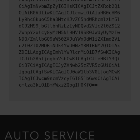
CiAgImNvbmZpZyI6IHsKICAgICJtZXRob2Qi
OiAiR0VUIiwKICAgICJ1cmwiOiAiaHR0cHM6
Ly9hcGkueC5ha3MtcHJvZC5hdWRhcmlzLm5l
dC92MS9jbGllbnRzLzIyNDQvd2Vic2l0ZS12
ZWhpY2xlcy8yMzM5Nl9HV19SR0JWUyUyMzIw
NDQ/ZmllbGQ9aW50ZXJuYWxOdW1iZXImd2Vi
c2l0ZT02MDRmNDk4YWU0NzY3MTRkM2Q1OTAx
ZDEiLAogICAgImhlYWRlcnMiOiB7fSwKICAg
ICJib2R5IjogbnVsbCwKICAgICJleHBlY3Qi
OiB7CiAgICAgICJyZXNwb25zZVR5cGUiOiAi
IgogICAgfSwKICAgICJ0aW1lb3V0IjogMCwK
ICAgICJwcm9ncmVzcyI6IG51bGwsCiAgICAi
cmlza3kiOiBmYWxzZQogIH0KfQ==