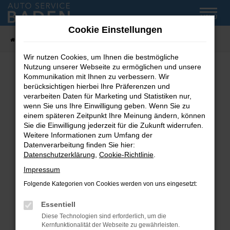
Zum
MENÜ
Hauptinhalt
Cookie Einstellungen
springen
Startseite
Fahrzeug-Showroom
Wir nutzen Cookies, um Ihnen die bestmögliche
Nutzung unserer Webseite zu ermöglichen und unsere
Kommunikation mit Ihnen zu verbessern. Wir
Fehler: Network Error
berücksichtigen hierbei Ihre Präferenzen und
verarbeiten Daten für Marketing und Statistiken nur,
wenn Sie uns Ihre Einwilligung geben. Wenn Sie zu
Beim Laden ist ein Fehler aufgetreten.
einem späteren Zeitpunkt Ihre Meinung ändern, können
Hier sind ein paar Tipps, die dir helfen können:
Sie die Einwilligung jederzeit für die Zukunft widerrufen.
Weitere Informationen zum Umfang der
Überprüfe deine Firewall und deine
Datenverarbeitung finden Sie hier:
Internetverbindung.
Datenschutzerklärung
,
Cookie-Richtlinie
.
Laden andere Webseiten, zum Beispiel deine
Impressum
Suchmaschine?
Folgende Kategorien von Cookies werden von uns eingesetzt:
Prüfe deine Browsererweiterungen.
Manche Erweiterungen, wie Werbeblocker,
Essentiell
können das Laden bestimmter Seiten
Diese Technologien sind erforderlich, um die
verhindern. Funktioniert die Seite in einem
Kernfunktionalität der Webseite zu gewährleisten.