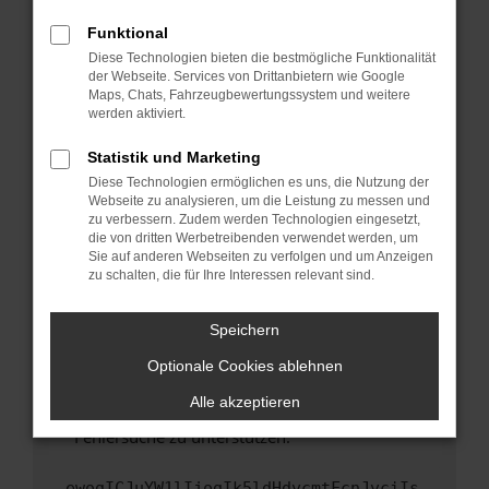
anderen Browser oder in einem privaten
Fenster?
Funktional
Starte dein Gerät neu.
Diese Technologien bieten die bestmögliche Funktionalität
der Webseite. Services von Drittanbietern wie Google
Das kann manchmal helfen, vorübergehende
Maps, Chats, Fahrzeugbewertungssystem und weitere
Probleme zu beheben.
werden aktiviert.
Stelle sicher, dass dein Browser und dein
Statistik und Marketing
Betriebssystem auf dem neuesten Stand
Diese Technologien ermöglichen es uns, die Nutzung der
sind.
Webseite zu analysieren, um die Leistung zu messen und
Veraltete Software birgt nicht nur ein
zu verbessern. Zudem werden Technologien eingesetzt,
Sicherheitsrisiko, sondern kann auch dazu
die von dritten Werbetreibenden verwendet werden, um
führen, dass bestimmte Funktionen nicht mehr
Sie auf anderen Webseiten zu verfolgen und um Anzeigen
zu schalten, die für Ihre Interessen relevant sind.
unterstützt werden.
Wende dich an den Webseitenbetreiber.
Speichern
Wenn du alle oben genannten Schritte versucht
hast, kontaktiere uns bitte. Wir werden
Optionale Cookies ablehnen
versuchen, das Problem zu beheben. Du kannst
Alle akzeptieren
uns diesen Text schicken, um uns bei der
Fehlersuche zu unterstützen:
ewogICJuYW1lIjogIk5ldHdvcmtFcnJvciIs