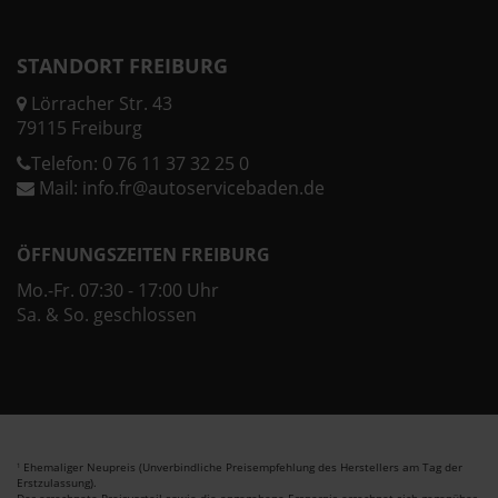
STANDORT FREIBURG
Lörracher Str. 43
79115 Freiburg
Telefon:
0 76 11 37 32 25 0
Mail:
info.fr@autoservicebaden.de
ÖFFNUNGSZEITEN FREIBURG
Mo.-Fr. 07:30 - 17:00 Uhr
Sa. & So. geschlossen
Ehemaliger Neupreis (Unverbindliche Preisempfehlung des Herstellers am Tag der
1
Erstzulassung).