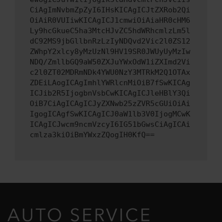
CiAgImNvbmZpZyI6IHsKICAgICJtZXRob2Qi
OiAiR0VUIiwKICAgICJ1cmwiOiAiaHR0cHM6
Ly9hcGkueC5ha3MtcHJvZC5hdWRhcmlzLm5l
dC92MS9jbGllbnRzLzIyNDQvd2Vic2l0ZS12
ZWhpY2xlcy8yMzUzNl9HV19SR0JWUyUyMzIw
NDQ/ZmllbGQ9aW50ZXJuYWxOdW1iZXImd2Vi
c2l0ZT02MDRmNDk4YWU0NzY3MTRkM2Q1OTAx
ZDEiLAogICAgImhlYWRlcnMiOiB7fSwKICAg
ICJib2R5IjogbnVsbCwKICAgICJleHBlY3Qi
OiB7CiAgICAgICJyZXNwb25zZVR5cGUiOiAi
IgogICAgfSwKICAgICJ0aW1lb3V0IjogMCwK
ICAgICJwcm9ncmVzcyI6IG51bGwsCiAgICAi
cmlza3kiOiBmYWxzZQogIH0KfQ==