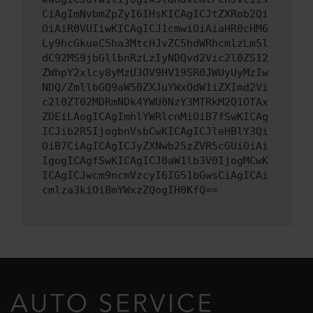
CiAgImNvbmZpZyI6IHsKICAgICJtZXRob2Qi
OiAiR0VUIiwKICAgICJ1cmwiOiAiaHR0cHM6
Ly9hcGkueC5ha3MtcHJvZC5hdWRhcmlzLm5l
dC92MS9jbGllbnRzLzIyNDQvd2Vic2l0ZS12
ZWhpY2xlcy8yMzU3OV9HV19SR0JWUyUyMzIw
NDQ/ZmllbGQ9aW50ZXJuYWxOdW1iZXImd2Vi
c2l0ZT02MDRmNDk4YWU0NzY3MTRkM2Q1OTAx
ZDEiLAogICAgImhlYWRlcnMiOiB7fSwKICAg
ICJib2R5IjogbnVsbCwKICAgICJleHBlY3Qi
OiB7CiAgICAgICJyZXNwb25zZVR5cGUiOiAi
IgogICAgfSwKICAgICJ0aW1lb3V0IjogMCwK
ICAgICJwcm9ncmVzcyI6IG51bGwsCiAgICAi
cmlza3kiOiBmYWxzZQogIH0KfQ==