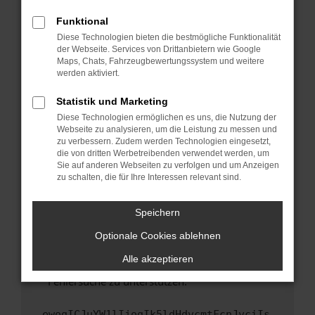
anderen Browser oder in einem privaten
Fenster?
Funktional
Starte dein Gerät neu.
Diese Technologien bieten die bestmögliche Funktionalität
der Webseite. Services von Drittanbietern wie Google
Das kann manchmal helfen, vorübergehende
Maps, Chats, Fahrzeugbewertungssystem und weitere
Probleme zu beheben.
werden aktiviert.
Stelle sicher, dass dein Browser und dein
Statistik und Marketing
Betriebssystem auf dem neuesten Stand
Diese Technologien ermöglichen es uns, die Nutzung der
sind.
Webseite zu analysieren, um die Leistung zu messen und
Veraltete Software birgt nicht nur ein
zu verbessern. Zudem werden Technologien eingesetzt,
Sicherheitsrisiko, sondern kann auch dazu
die von dritten Werbetreibenden verwendet werden, um
führen, dass bestimmte Funktionen nicht mehr
Sie auf anderen Webseiten zu verfolgen und um Anzeigen
zu schalten, die für Ihre Interessen relevant sind.
unterstützt werden.
Wende dich an den Webseitenbetreiber.
Speichern
Wenn du alle oben genannten Schritte versucht
hast, kontaktiere uns bitte. Wir werden
Optionale Cookies ablehnen
versuchen, das Problem zu beheben. Du kannst
Alle akzeptieren
uns diesen Text schicken, um uns bei der
Fehlersuche zu unterstützen:
ewogICJuYW1lIjogIk5ldHdvcmtFcnJvciIs