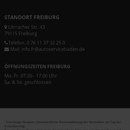
STANDORT FREIBURG
Lörracher Str. 43
79115 Freiburg
Telefon:
0 76 11 37 32 25 0
Mail:
info.fr@autoservicebaden.de
ÖFFNUNGSZEITEN FREIBURG
Mo.-Fr. 07:30 - 17:00 Uhr
Sa. & So. geschlossen
Ehemaliger Neupreis (Unverbindliche Preisempfehlung des Herstellers am Tag der
1
Erstzulassung).