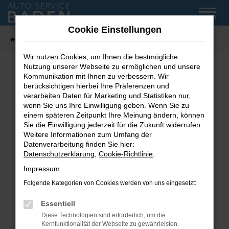
Zum
MENÜ
Hauptinhalt
Cookie Einstellungen
springen
Startseite
Fahrzeug-Showroom
Wir nutzen Cookies, um Ihnen die bestmögliche
Nutzung unserer Webseite zu ermöglichen und unsere
Kommunikation mit Ihnen zu verbessern. Wir
Fehler: Network Error
berücksichtigen hierbei Ihre Präferenzen und
verarbeiten Daten für Marketing und Statistiken nur,
wenn Sie uns Ihre Einwilligung geben. Wenn Sie zu
Beim Laden ist ein Fehler aufgetreten.
einem späteren Zeitpunkt Ihre Meinung ändern, können
Hier sind ein paar Tipps, die dir helfen können:
Sie die Einwilligung jederzeit für die Zukunft widerrufen.
Weitere Informationen zum Umfang der
Überprüfe deine Firewall und deine
Datenverarbeitung finden Sie hier:
Internetverbindung.
Datenschutzerklärung
,
Cookie-Richtlinie
.
Laden andere Webseiten, zum Beispiel deine
Impressum
Suchmaschine?
Folgende Kategorien von Cookies werden von uns eingesetzt:
Prüfe deine Browsererweiterungen.
Manche Erweiterungen, wie Werbeblocker,
Essentiell
können das Laden bestimmter Seiten
Diese Technologien sind erforderlich, um die
verhindern. Funktioniert die Seite in einem
Kernfunktionalität der Webseite zu gewährleisten.