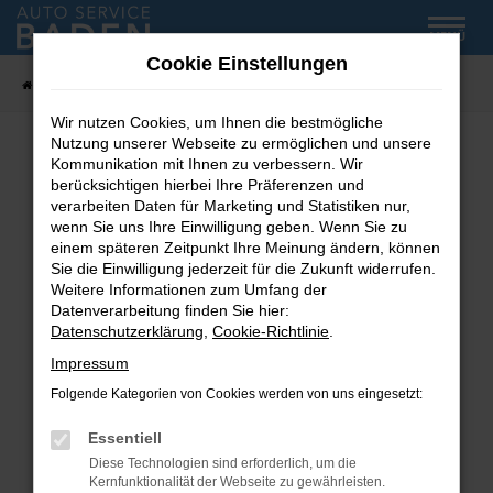
Zum
MENÜ
Hauptinhalt
Cookie Einstellungen
springen
Startseite
Fahrzeug-Showroom
Wir nutzen Cookies, um Ihnen die bestmögliche
Nutzung unserer Webseite zu ermöglichen und unsere
Kommunikation mit Ihnen zu verbessern. Wir
Fehler: Network Error
berücksichtigen hierbei Ihre Präferenzen und
verarbeiten Daten für Marketing und Statistiken nur,
wenn Sie uns Ihre Einwilligung geben. Wenn Sie zu
Beim Laden ist ein Fehler aufgetreten.
einem späteren Zeitpunkt Ihre Meinung ändern, können
Hier sind ein paar Tipps, die dir helfen können:
Sie die Einwilligung jederzeit für die Zukunft widerrufen.
Weitere Informationen zum Umfang der
Überprüfe deine Firewall und deine
Datenverarbeitung finden Sie hier:
Internetverbindung.
Datenschutzerklärung
,
Cookie-Richtlinie
.
Laden andere Webseiten, zum Beispiel deine
Impressum
Suchmaschine?
Folgende Kategorien von Cookies werden von uns eingesetzt:
Prüfe deine Browsererweiterungen.
Manche Erweiterungen, wie Werbeblocker,
Essentiell
können das Laden bestimmter Seiten
Diese Technologien sind erforderlich, um die
verhindern. Funktioniert die Seite in einem
Kernfunktionalität der Webseite zu gewährleisten.