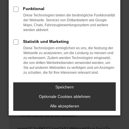
anderen Browser oder in einem privaten
Fenster?
Funktional
Starte dein Gerät neu.
Diese Technologien bieten die bestmögliche Funktionalität
der Webseite. Services von Drittanbietern wie Google
Das kann manchmal helfen, vorübergehende
Maps, Chats, Fahrzeugbewertungssystem und weitere
Probleme zu beheben.
werden aktiviert.
Stelle sicher, dass dein Browser und dein
Statistik und Marketing
Betriebssystem auf dem neuesten Stand
Diese Technologien ermöglichen es uns, die Nutzung der
sind.
Webseite zu analysieren, um die Leistung zu messen und
Veraltete Software birgt nicht nur ein
zu verbessern. Zudem werden Technologien eingesetzt,
Sicherheitsrisiko, sondern kann auch dazu
die von dritten Werbetreibenden verwendet werden, um
führen, dass bestimmte Funktionen nicht mehr
Sie auf anderen Webseiten zu verfolgen und um Anzeigen
zu schalten, die für Ihre Interessen relevant sind.
unterstützt werden.
Wende dich an den Webseitenbetreiber.
Speichern
Wenn du alle oben genannten Schritte versucht
hast, kontaktiere uns bitte. Wir werden
Optionale Cookies ablehnen
versuchen, das Problem zu beheben. Du kannst
Alle akzeptieren
uns diesen Text schicken, um uns bei der
Fehlersuche zu unterstützen:
ewogICJuYW1lIjogIk5ldHdvcmtFcnJvciIs