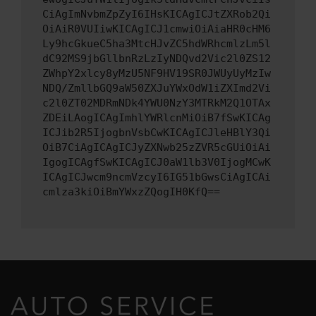
CiAgImNvbmZpZyI6IHsKICAgICJtZXRob2Qi
OiAiR0VUIiwKICAgICJ1cmwiOiAiaHR0cHM6
Ly9hcGkueC5ha3MtcHJvZC5hdWRhcmlzLm5l
dC92MS9jbGllbnRzLzIyNDQvd2Vic2l0ZS12
ZWhpY2xlcy8yMzU5NF9HV19SR0JWUyUyMzIw
NDQ/ZmllbGQ9aW50ZXJuYWxOdW1iZXImd2Vi
c2l0ZT02MDRmNDk4YWU0NzY3MTRkM2Q1OTAx
ZDEiLAogICAgImhlYWRlcnMiOiB7fSwKICAg
ICJib2R5IjogbnVsbCwKICAgICJleHBlY3Qi
OiB7CiAgICAgICJyZXNwb25zZVR5cGUiOiAi
IgogICAgfSwKICAgICJ0aW1lb3V0IjogMCwK
ICAgICJwcm9ncmVzcyI6IG51bGwsCiAgICAi
cmlza3kiOiBmYWxzZQogIH0KfQ==