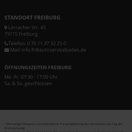
STANDORT FREIBURG
Lörracher Str. 43
79115 Freiburg
Telefon:
0 76 11 37 32 25 0
Mail:
info.fr@autoservicebaden.de
ÖFFNUNGSZEITEN FREIBURG
Mo.-Fr. 07:30 - 17:00 Uhr
Sa. & So. geschlossen
Ehemaliger Neupreis (Unverbindliche Preisempfehlung des Herstellers am Tag der
1
Erstzulassung).