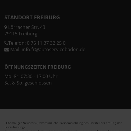
STANDORT FREIBURG
Lörracher Str. 43
79115 Freiburg
Telefon:
0 76 11 37 32 25 0
Mail:
info.fr@autoservicebaden.de
ÖFFNUNGSZEITEN FREIBURG
Mo.-Fr. 07:30 - 17:00 Uhr
Sa. & So. geschlossen
Ehemaliger Neupreis (Unverbindliche Preisempfehlung des Herstellers am Tag der
1
Erstzulassung).