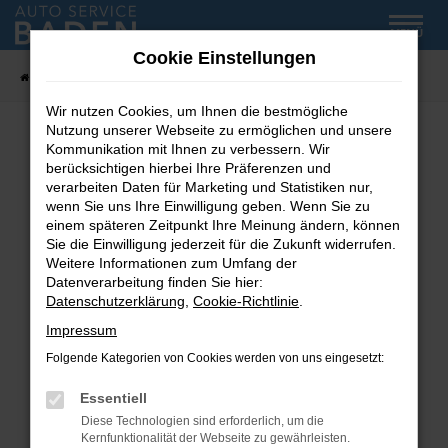
Zum
MENÜ
Hauptinhalt
Cookie Einstellungen
springen
Startseite
Fahrzeug-Showroom
Wir nutzen Cookies, um Ihnen die bestmögliche
Nutzung unserer Webseite zu ermöglichen und unsere
Kommunikation mit Ihnen zu verbessern. Wir
Fehler: Network Error
berücksichtigen hierbei Ihre Präferenzen und
verarbeiten Daten für Marketing und Statistiken nur,
wenn Sie uns Ihre Einwilligung geben. Wenn Sie zu
Beim Laden ist ein Fehler aufgetreten.
einem späteren Zeitpunkt Ihre Meinung ändern, können
Hier sind ein paar Tipps, die dir helfen können:
Sie die Einwilligung jederzeit für die Zukunft widerrufen.
Weitere Informationen zum Umfang der
Überprüfe deine Firewall und deine
Datenverarbeitung finden Sie hier:
Internetverbindung.
Datenschutzerklärung
,
Cookie-Richtlinie
.
Laden andere Webseiten, zum Beispiel deine
Impressum
Suchmaschine?
Folgende Kategorien von Cookies werden von uns eingesetzt:
Prüfe deine Browsererweiterungen.
Manche Erweiterungen, wie Werbeblocker,
Essentiell
können das Laden bestimmter Seiten
Diese Technologien sind erforderlich, um die
verhindern. Funktioniert die Seite in einem
Kernfunktionalität der Webseite zu gewährleisten.