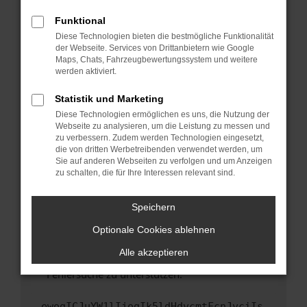
anderen Browser oder in einem privaten
Fenster?
Funktional
Starte dein Gerät neu.
Diese Technologien bieten die bestmögliche Funktionalität
der Webseite. Services von Drittanbietern wie Google
Das kann manchmal helfen, vorübergehende
Maps, Chats, Fahrzeugbewertungssystem und weitere
Probleme zu beheben.
werden aktiviert.
Stelle sicher, dass dein Browser und dein
Statistik und Marketing
Betriebssystem auf dem neuesten Stand
Diese Technologien ermöglichen es uns, die Nutzung der
sind.
Webseite zu analysieren, um die Leistung zu messen und
Veraltete Software birgt nicht nur ein
zu verbessern. Zudem werden Technologien eingesetzt,
Sicherheitsrisiko, sondern kann auch dazu
die von dritten Werbetreibenden verwendet werden, um
führen, dass bestimmte Funktionen nicht mehr
Sie auf anderen Webseiten zu verfolgen und um Anzeigen
zu schalten, die für Ihre Interessen relevant sind.
unterstützt werden.
Wende dich an den Webseitenbetreiber.
Speichern
Wenn du alle oben genannten Schritte versucht
hast, kontaktiere uns bitte. Wir werden
Optionale Cookies ablehnen
versuchen, das Problem zu beheben. Du kannst
Alle akzeptieren
uns diesen Text schicken, um uns bei der
Fehlersuche zu unterstützen:
ewogICJuYW1lIjogIk5ldHdvcmtFcnJvciIs