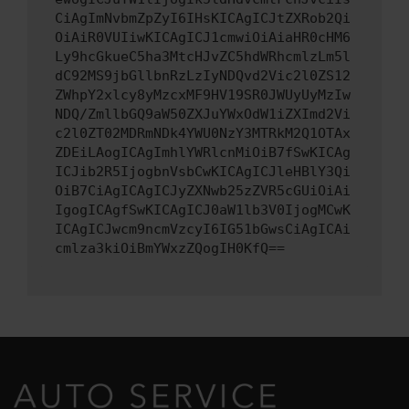
CiAgImNvbmZpZyI6IHsKICAgICJtZXRob2Qi
OiAiR0VUIiwKICAgICJ1cmwiOiAiaHR0cHM6
Ly9hcGkueC5ha3MtcHJvZC5hdWRhcmlzLm5l
dC92MS9jbGllbnRzLzIyNDQvd2Vic2l0ZS12
ZWhpY2xlcy8yMzcxMF9HV19SR0JWUyUyMzIw
NDQ/ZmllbGQ9aW50ZXJuYWxOdW1iZXImd2Vi
c2l0ZT02MDRmNDk4YWU0NzY3MTRkM2Q1OTAx
ZDEiLAogICAgImhlYWRlcnMiOiB7fSwKICAg
ICJib2R5IjogbnVsbCwKICAgICJleHBlY3Qi
OiB7CiAgICAgICJyZXNwb25zZVR5cGUiOiAi
IgogICAgfSwKICAgICJ0aW1lb3V0IjogMCwK
ICAgICJwcm9ncmVzcyI6IG51bGwsCiAgICAi
cmlza3kiOiBmYWxzZQogIH0KfQ==