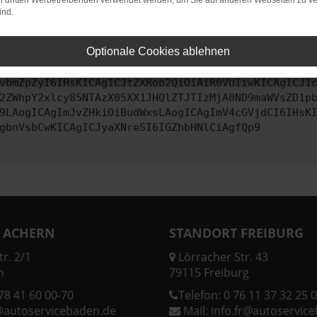
on dritten Werbetreibenden verwendet werden, um Sie auf anderen Webseiten zu ve
ind.
ontaktiere uns bitte. Wir werden versuchen, das Problem zu behe
Optionale Cookies ablehnen
vbmZpZyI6IHsKICAgICJtZXRob2QiOiAiR0VUIiwKICAgICJ1
2ZWhpY2xlcy85NTAzX05XX1JHQlZTJTIzMjA0ND9maWVsZD1p
9LAogICAgImJvZHkiOiBudWxsLAogICAgImV4cGVjdCI6IHsK
gbnVsbCwKICAgICJyaXNreSI6IGZhbHNlCiAgfQp9
 ACHERN
STANDORT FREIBURG
r. 2/1
Lörracher Str. 43
n
79115 Freiburg
78 41 60 00-70
Telefon:
0 76 11 37 32 25 0
@autoservicebaden.de
Mail:
info.fr@autoservic