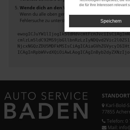
Technologien eingesetzt, die v
die für Ihre Interessen relevant s
Wende dich an den Webseitenbetreiber.
Wenn du alle oben genannten Schritte versucht hast, k
Fehlersuche zu unterstützen:
Speichern
ewogICJuYW1lIjogIk5ldHdvcmtFcnJvciIsCiAgImN
cmlzLm5ldC92MS9jbGllbnRzLzIyNDQvd2Vic2l0ZS1
NjcxNGQzZDU5MDFkMSIsCiAgICAiaGVhZGVycyI6IHt
ICAgInRpbWVvdXQiOiAwLAogICAgInByb2dyZXNzIjo
STANDORT
Karl-Bold-St
77855 Acher
Telefon:
0 
Mail:
info