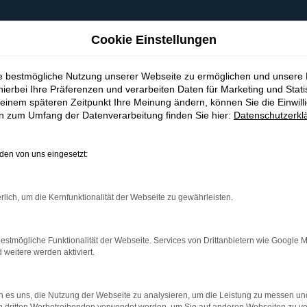
Cookie Einstellungen
ie bestmögliche Nutzung unserer Webseite zu ermöglichen und unsere
hierbei Ihre Präferenzen und verarbeiten Daten für Marketing und Stati
einem späteren Zeitpunkt Ihre Meinung ändern, können Sie die Einwillig
en zum Umfang der Datenverarbeitung finden Sie hier:
Datenschutzerkl
en von uns eingesetzt:
indung.
hine?
rlich, um die Kernfunktionalität der Webseite zu gewährleisten.
aden bestimmter Seiten verhindern. Funktioniert die Seite in e
estmögliche Funktionalität der Webseite. Services von Drittanbietern wie Google 
eitere werden aktiviert.
 zu beheben.
bssystem auf dem neuesten Stand sind.
 es uns, die Nutzung der Webseite zu analysieren, um die Leistung zu messen u
ko, sondern kann auch dazu führen, dass bestimmte Funktionen nic