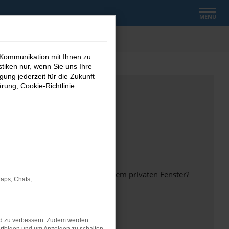
MENÜ
 Kommunikation mit Ihnen zu
stiken nur, wenn Sie uns Ihre
ung jederzeit für die Zukunft
ärung
,
Cookie-Richtlinie
.
inem anderen Browser oder in einem privaten Fenster?
Maps, Chats,
nd zu verbessern. Zudem werden
ht mehr unterstützt werden.