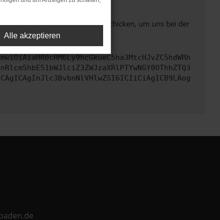
rfolgen und um Anzeigen zu schalten,
ben. Du kannst uns diesen Text schicken, um uns bei der
Alle akzeptieren
cmwiOiAiaHR0cHM6Ly9hcGkueC5ha3MtcHJvZC5hdWRh
bnRlcm5hbE51bWJlciZ3ZWJzaXRlPTYwNGY0OThhZTQ3
ICAgICAgInJlc3BvbnNlVHlwZSI6ICIiCiAgICB9LAog
ebaden.de