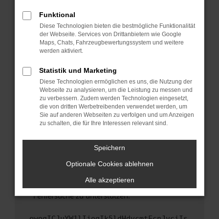
anderen Browser oder in einem privaten
Fenster?
Funktional
Starte dein Gerät neu.
Diese Technologien bieten die bestmögliche Funktionalität
der Webseite. Services von Drittanbietern wie Google
Das kann manchmal helfen, vorübergehende
Maps, Chats, Fahrzeugbewertungssystem und weitere
Probleme zu beheben.
werden aktiviert.
Stelle sicher, dass dein Browser und dein
Statistik und Marketing
Betriebssystem auf dem neuesten Stand
Diese Technologien ermöglichen es uns, die Nutzung der
sind.
Webseite zu analysieren, um die Leistung zu messen und
Veraltete Software birgt nicht nur ein
zu verbessern. Zudem werden Technologien eingesetzt,
Sicherheitsrisiko, sondern kann auch dazu
die von dritten Werbetreibenden verwendet werden, um
führen, dass bestimmte Funktionen nicht mehr
Sie auf anderen Webseiten zu verfolgen und um Anzeigen
zu schalten, die für Ihre Interessen relevant sind.
unterstützt werden.
Wende dich an den Webseitenbetreiber.
Speichern
Wenn du alle oben genannten Schritte versucht
hast, kontaktiere uns bitte. Wir werden
Optionale Cookies ablehnen
versuchen, das Problem zu beheben. Du kannst
Alle akzeptieren
uns diesen Text schicken, um uns bei der
Fehlersuche zu unterstützen:
ewogICJuYW1lIjogIk5ldHdvcmtFcnJvciIs