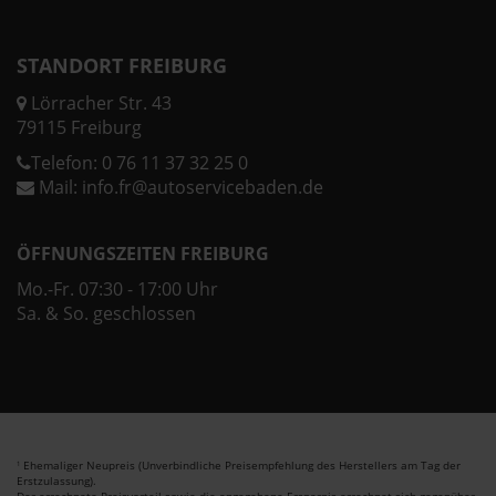
STANDORT FREIBURG
Lörracher Str. 43
79115 Freiburg
Telefon:
0 76 11 37 32 25 0
Mail:
info.fr@autoservicebaden.de
ÖFFNUNGSZEITEN FREIBURG
Mo.-Fr. 07:30 - 17:00 Uhr
Sa. & So. geschlossen
Ehemaliger Neupreis (Unverbindliche Preisempfehlung des Herstellers am Tag der
1
Erstzulassung).