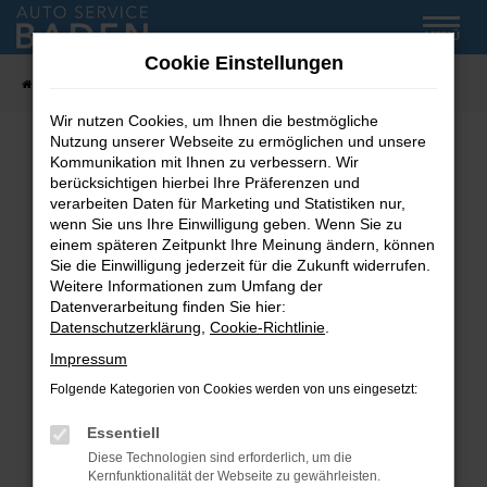
Zum
MENÜ
Hauptinhalt
Cookie Einstellungen
springen
Startseite
Fahrzeug-Showroom
Wir nutzen Cookies, um Ihnen die bestmögliche
Nutzung unserer Webseite zu ermöglichen und unsere
Kommunikation mit Ihnen zu verbessern. Wir
Fehler: Network Error
berücksichtigen hierbei Ihre Präferenzen und
verarbeiten Daten für Marketing und Statistiken nur,
wenn Sie uns Ihre Einwilligung geben. Wenn Sie zu
Beim Laden ist ein Fehler aufgetreten.
einem späteren Zeitpunkt Ihre Meinung ändern, können
Hier sind ein paar Tipps, die dir helfen können:
Sie die Einwilligung jederzeit für die Zukunft widerrufen.
Weitere Informationen zum Umfang der
Überprüfe deine Firewall und deine
Datenverarbeitung finden Sie hier:
Internetverbindung.
Datenschutzerklärung
,
Cookie-Richtlinie
.
Laden andere Webseiten, zum Beispiel deine
Impressum
Suchmaschine?
Folgende Kategorien von Cookies werden von uns eingesetzt:
Prüfe deine Browsererweiterungen.
Manche Erweiterungen, wie Werbeblocker,
Essentiell
können das Laden bestimmter Seiten
Diese Technologien sind erforderlich, um die
verhindern. Funktioniert die Seite in einem
Kernfunktionalität der Webseite zu gewährleisten.