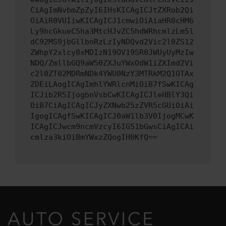
CiAgImNvbmZpZyI6IHsKICAgICJtZXRob2Qi
OiAiR0VUIiwKICAgICJ1cmwiOiAiaHR0cHM6
Ly9hcGkueC5ha3MtcHJvZC5hdWRhcmlzLm5l
dC92MS9jbGllbnRzLzIyNDQvd2Vic2l0ZS12
ZWhpY2xlcy8xMDIzN19OV19SR0JWUyUyMzIw
NDQ/ZmllbGQ9aW50ZXJuYWxOdW1iZXImd2Vi
c2l0ZT02MDRmNDk4YWU0NzY3MTRkM2Q1OTAx
ZDEiLAogICAgImhlYWRlcnMiOiB7fSwKICAg
ICJib2R5IjogbnVsbCwKICAgICJleHBlY3Qi
OiB7CiAgICAgICJyZXNwb25zZVR5cGUiOiAi
IgogICAgfSwKICAgICJ0aW1lb3V0IjogMCwK
ICAgICJwcm9ncmVzcyI6IG51bGwsCiAgICAi
cmlza3kiOiBmYWxzZQogIH0KfQ==