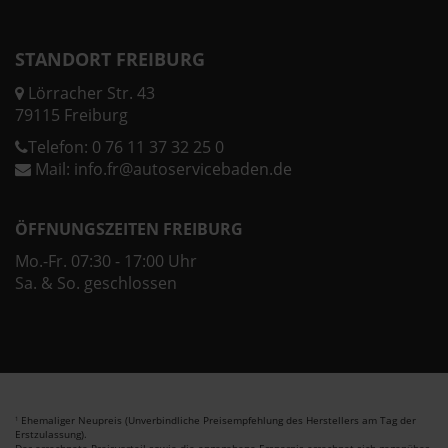
STANDORT FREIBURG
Lörracher Str. 43
79115 Freiburg
Telefon:
0 76 11 37 32 25 0
Mail:
info.fr@autoservicebaden.de
ÖFFNUNGSZEITEN FREIBURG
Mo.-Fr. 07:30 - 17:00 Uhr
Sa. & So. geschlossen
Ehemaliger Neupreis (Unverbindliche Preisempfehlung des Herstellers am Tag der
1
Erstzulassung).