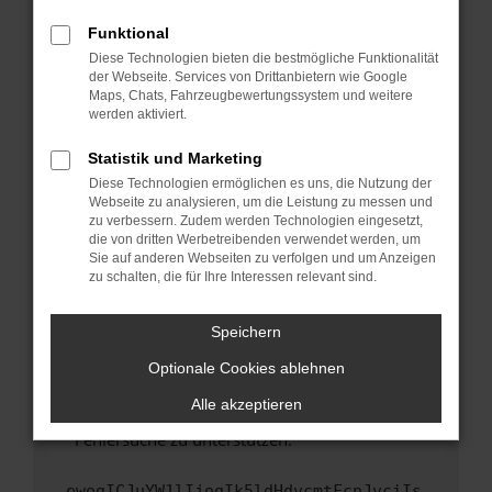
anderen Browser oder in einem privaten
Fenster?
Funktional
Starte dein Gerät neu.
Diese Technologien bieten die bestmögliche Funktionalität
der Webseite. Services von Drittanbietern wie Google
Das kann manchmal helfen, vorübergehende
Maps, Chats, Fahrzeugbewertungssystem und weitere
Probleme zu beheben.
werden aktiviert.
Stelle sicher, dass dein Browser und dein
Statistik und Marketing
Betriebssystem auf dem neuesten Stand
Diese Technologien ermöglichen es uns, die Nutzung der
sind.
Webseite zu analysieren, um die Leistung zu messen und
Veraltete Software birgt nicht nur ein
zu verbessern. Zudem werden Technologien eingesetzt,
Sicherheitsrisiko, sondern kann auch dazu
die von dritten Werbetreibenden verwendet werden, um
führen, dass bestimmte Funktionen nicht mehr
Sie auf anderen Webseiten zu verfolgen und um Anzeigen
zu schalten, die für Ihre Interessen relevant sind.
unterstützt werden.
Wende dich an den Webseitenbetreiber.
Speichern
Wenn du alle oben genannten Schritte versucht
hast, kontaktiere uns bitte. Wir werden
Optionale Cookies ablehnen
versuchen, das Problem zu beheben. Du kannst
Alle akzeptieren
uns diesen Text schicken, um uns bei der
Fehlersuche zu unterstützen:
ewogICJuYW1lIjogIk5ldHdvcmtFcnJvciIs