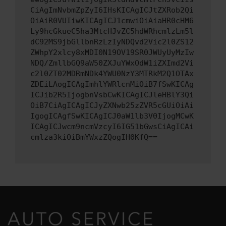
CiAgImNvbmZpZyI6IHsKICAgICJtZXRob2Qi
OiAiR0VUIiwKICAgICJ1cmwiOiAiaHR0cHM6
Ly9hcGkueC5ha3MtcHJvZC5hdWRhcmlzLm5l
dC92MS9jbGllbnRzLzIyNDQvd2Vic2l0ZS12
ZWhpY2xlcy8xMDI0N19OV19SR0JWUyUyMzIw
NDQ/ZmllbGQ9aW50ZXJuYWxOdW1iZXImd2Vi
c2l0ZT02MDRmNDk4YWU0NzY3MTRkM2Q1OTAx
ZDEiLAogICAgImhlYWRlcnMiOiB7fSwKICAg
ICJib2R5IjogbnVsbCwKICAgICJleHBlY3Qi
OiB7CiAgICAgICJyZXNwb25zZVR5cGUiOiAi
IgogICAgfSwKICAgICJ0aW1lb3V0IjogMCwK
ICAgICJwcm9ncmVzcyI6IG51bGwsCiAgICAi
cmlza3kiOiBmYWxzZQogIH0KfQ==