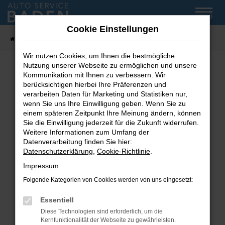
Zum
MENÜ
Hauptinhalt
Cookie Einstellungen
springen
Startseite
Fahrzeug-Showroom
Wir nutzen Cookies, um Ihnen die bestmögliche
Nutzung unserer Webseite zu ermöglichen und unsere
Kommunikation mit Ihnen zu verbessern. Wir
Fehler: Network Error
berücksichtigen hierbei Ihre Präferenzen und
verarbeiten Daten für Marketing und Statistiken nur,
wenn Sie uns Ihre Einwilligung geben. Wenn Sie zu
Beim Laden ist ein Fehler aufgetreten.
einem späteren Zeitpunkt Ihre Meinung ändern, können
Hier sind ein paar Tipps, die dir helfen können:
Sie die Einwilligung jederzeit für die Zukunft widerrufen.
Weitere Informationen zum Umfang der
Überprüfe deine Firewall und deine
Datenverarbeitung finden Sie hier:
Internetverbindung.
Datenschutzerklärung
,
Cookie-Richtlinie
.
Laden andere Webseiten, zum Beispiel deine
Impressum
Suchmaschine?
Folgende Kategorien von Cookies werden von uns eingesetzt:
Prüfe deine Browsererweiterungen.
Manche Erweiterungen, wie Werbeblocker,
Essentiell
können das Laden bestimmter Seiten
Diese Technologien sind erforderlich, um die
verhindern. Funktioniert die Seite in einem
Kernfunktionalität der Webseite zu gewährleisten.