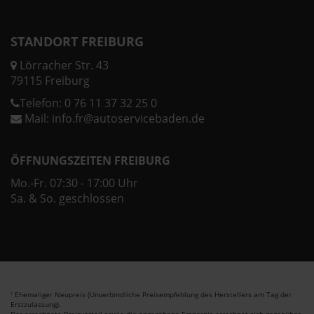
STANDORT FREIBURG
Lörracher Str. 43
79115 Freiburg
Telefon:
0 76 11 37 32 25 0
Mail:
info.fr@autoservicebaden.de
ÖFFNUNGSZEITEN FREIBURG
Mo.-Fr. 07:30 - 17:00 Uhr
Sa. & So. geschlossen
Ehemaliger Neupreis (Unverbindliche Preisempfehlung des Herstellers am Tag der
1
Erstzulassung).