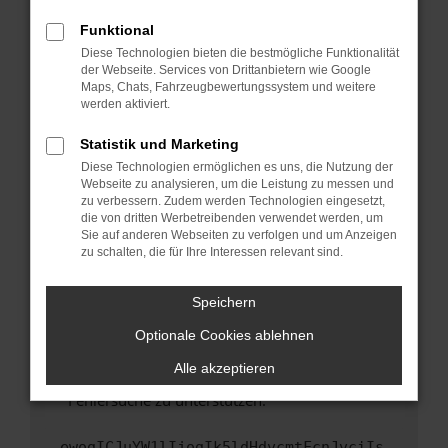
anderen Browser oder in einem privaten
Fenster?
Funktional
Starte dein Gerät neu.
Diese Technologien bieten die bestmögliche Funktionalität
der Webseite. Services von Drittanbietern wie Google
Das kann manchmal helfen, vorübergehende
Maps, Chats, Fahrzeugbewertungssystem und weitere
Probleme zu beheben.
werden aktiviert.
Stelle sicher, dass dein Browser und dein
Statistik und Marketing
Betriebssystem auf dem neuesten Stand
Diese Technologien ermöglichen es uns, die Nutzung der
sind.
Webseite zu analysieren, um die Leistung zu messen und
Veraltete Software birgt nicht nur ein
zu verbessern. Zudem werden Technologien eingesetzt,
Sicherheitsrisiko, sondern kann auch dazu
die von dritten Werbetreibenden verwendet werden, um
führen, dass bestimmte Funktionen nicht mehr
Sie auf anderen Webseiten zu verfolgen und um Anzeigen
zu schalten, die für Ihre Interessen relevant sind.
unterstützt werden.
Wende dich an den Webseitenbetreiber.
Speichern
Wenn du alle oben genannten Schritte versucht
hast, kontaktiere uns bitte. Wir werden
Optionale Cookies ablehnen
versuchen, das Problem zu beheben. Du kannst
Alle akzeptieren
uns diesen Text schicken, um uns bei der
Fehlersuche zu unterstützen:
ewogICJuYW1lIjogIk5ldHdvcmtFcnJvciIs