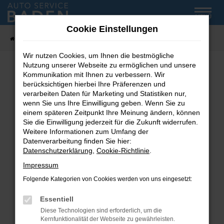
Zum
MENÜ
Hauptinhalt
Cookie Einstellungen
springen
Startseite
Fahrzeug-Showroom
Wir nutzen Cookies, um Ihnen die bestmögliche
Nutzung unserer Webseite zu ermöglichen und unsere
Kommunikation mit Ihnen zu verbessern. Wir
Fehler: Network Error
berücksichtigen hierbei Ihre Präferenzen und
verarbeiten Daten für Marketing und Statistiken nur,
wenn Sie uns Ihre Einwilligung geben. Wenn Sie zu
Beim Laden ist ein Fehler aufgetreten.
einem späteren Zeitpunkt Ihre Meinung ändern, können
Hier sind ein paar Tipps, die dir helfen können:
Sie die Einwilligung jederzeit für die Zukunft widerrufen.
Weitere Informationen zum Umfang der
Überprüfe deine Firewall und deine
Datenverarbeitung finden Sie hier:
Internetverbindung.
Datenschutzerklärung
,
Cookie-Richtlinie
.
Laden andere Webseiten, zum Beispiel deine
Impressum
Suchmaschine?
Folgende Kategorien von Cookies werden von uns eingesetzt:
Prüfe deine Browsererweiterungen.
Manche Erweiterungen, wie Werbeblocker,
Essentiell
können das Laden bestimmter Seiten
Diese Technologien sind erforderlich, um die
verhindern. Funktioniert die Seite in einem
Kernfunktionalität der Webseite zu gewährleisten.