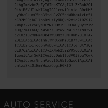
CiAgImNvbmZpZyI6IHsKICAgICJtZXRob2Qi
OiAiR0VUIiwKICAgICJ1cmwiOiAiaHR0cHM6
Ly9hcGkueC5ha3MtcHJvZC5hdWRhcmlzLm5l
dC92MS9jbGllbnRzLzIyNDQvd2Vic2l0ZS12
ZWhpY2xlcy8yNDEzNl9HV19SR0JWUyUyMzIw
NDQ/ZmllbGQ9aW50ZXJuYWxOdW1iZXImd2Vi
c2l0ZT02MDRmNDk4YWU0NzY3MTRkM2Q1OTAx
ZDEiLAogICAgImhlYWRlcnMiOiB7fSwKICAg
ICJib2R5IjogbnVsbCwKICAgICJleHBlY3Qi
OiB7CiAgICAgICJyZXNwb25zZVR5cGUiOiAi
IgogICAgfSwKICAgICJ0aW1lb3V0IjogMCwK
ICAgICJwcm9ncmVzcyI6IG51bGwsCiAgICAi
cmlza3kiOiBmYWxzZQogIH0KfQ==